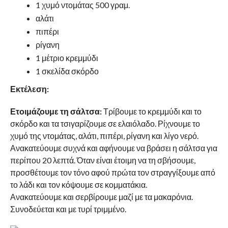
1 χυμό ντομάτας 500 γραμ.
αλάτι
πιπέρι
ρίγανη
1 μέτριο κρεμμύδι
1 σκελίδα σκόρδο
Εκτέλεση:
Ετοιμάζουμε τη σάλτσα:
Τρίβουμε το κρεμμύδι και το
σκόρδο και τα τσιγαρίζουμε σε ελαιόλαδο. Ρίχνουμε το
χυμό της ντομάτας, αλάτι, πιπέρι,
ρίγανη
και λίγο νερό.
Ανακατεύουμε συχνά και αφήνουμε να βράσει η σάλτσα για
περίπου 20 λεπτά. Όταν είναι έτοιμη να τη σβήσουμε,
προσθέτουμε τον τόνο αφού πρώτα τον στραγγίξουμε από
το λάδι και τον κόψουμε σε κομματάκια.
Ανακατεύουμε και σερβίρουμε μαζί με τα μακαρόνια.
Συνοδεύεται και με τυρί τριμμένο.