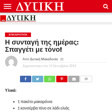
ΑΡΧΙΚΉ
ΕΠΙΚΟΙΝΩΝΊΑ
ΌΡΟΙ
ΠΡΟΣΤΑΣΊΑ
ΧΡΉΣΗΣ
ΠΡΟΣΩΠΙΚΏΝ
ΔΕΔΟΜΈΝΩΝ
ΕΠΙΚΑΙΡΟΤΗΤΑ
Η συνταγή της ημέρας:
Σπαγγέτι με τόνο!
Από
Δυτική Μακεδονία
Δημοσιεύτηκε στις
15 Οκτωβρίου 2014
COMMENTS
Υλικά:
1 πακέτο μακαρόνια
1 κονσέρβα τόνο σε λάδι ελιάς