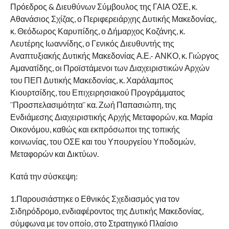
Πρόεδρος & Διευθύνων Σύμβουλος της ΓΑΙΑ ΟΣΕ, κ.
Αθανάσιος Σχίζας, ο Περιφερειάρχης Δυτικής Μακεδονίας,
κ. Θεόδωρος Καρυπίδης, ο Δήμαρχος Κοζάνης, κ.
Λευτέρης Ιωαννίδης, ο Γενικός Διευθυντής της
Αναπτυξιακής Δυτικής Μακεδονίας Α.Ε.- ΑΝΚΟ, κ. Γιώργος
Αμανατίδης, οι Προϊστάμενοι των Διαχειριστικών Αρχών
του ΠΕΠ Δυτικής Μακεδονίας, κ. Χαράλαμπος
Κιουρτσίδης, του Επιχειρησιακού Προγράμματος
¨Προσπελασιμότητα¨ κα. Ζωή Παπασιώπη, της
Ενδιάμεσης Διαχειριστικής Αρχής Μεταφορών, κα. Μαρία
Οικονόμου, καθώς και εκπρόσωποι της τοπικής
κοινωνίας, του ΟΣΕ και του Υπουργείου Υποδομών,
Μεταφορών και Δικτύων.
Κατά την σύσκεψη:
1.Παρουσιάστηκε ο Εθνικός Σχεδιασμός για τον
Σιδηρόδρομο, ενδιαφέροντος της Δυτικής Μακεδονίας,
σύμφωνα με τον οποίο, στο Στρατηγικό Πλαίσιο