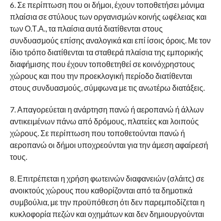
6. Σε περίπτωση που οι δήμοι, έχουν τοποθετήσει μόνιμα
πλαίσια σε στύλους των οργανισμών κοινής ωφέλειας και
των Ο.Τ.Α., τα πλαίσια αυτά διατίθενται στους
συνδυασμούς επίσης αναλογικά και επί ίσοις όροις. Με τον
ίδιο τρόπο διατίθενται τα σταθερά πλαίσια της εμπορικής
διαφήμισης που έχουν τοποθετηθεί σε κοινόχρηστους
χώρους και που την προεκλογική περίοδο διατίθενται
στους συνδυασμούς, σύμφωνα με τις ανωτέρω διατάξεις.
7. Απαγορεύεται η ανάρτηση πανώ ή αεροπανώ ή άλλων
αντικειμένων πάνω από δρόμους, πλατείες και λοιπούς
χώρους. Σε περίπτωση που τοποθετούνται πανώ ή
αεροπανώ οι δήμοι υποχρεούνται για την άμεση αφαίρεσή
τους.
8. Επιτρέπεται η χρήση φωτεινών διαφανειών (σλάιτς) σε
ανοικτούς χώρους που καθορίζονται από τα δημοτικά
συμβούλια, με την προϋπόθεση ότι δεν παρεμποδίζεται η
κυκλοφορία πεζών και οχημάτων και δεν δημιουργούνται