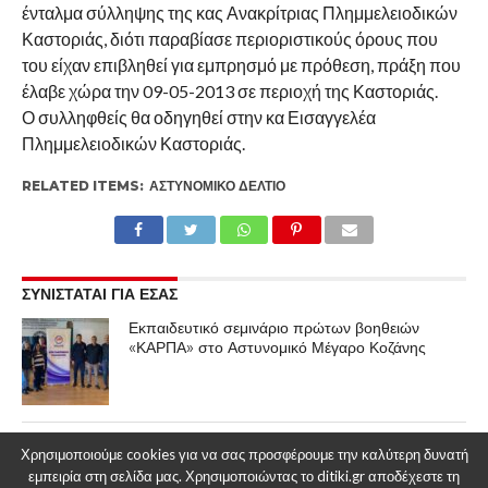
ένταλμα σύλληψης της κας Ανακρίτριας Πλημμελειοδικών
Καστοριάς, διότι παραβίασε περιοριστικούς όρους που
του είχαν επιβληθεί για εμπρησμό με πρόθεση, πράξη που
έλαβε χώρα την 09-05-2013 σε περιοχή της Καστοριάς.
Ο συλληφθείς θα οδηγηθεί στην κα Εισαγγελέα
Πλημμελειοδικών Καστοριάς.
RELATED ITEMS:
ΑΣΤΥΝΟΜΙΚΌ ΔΕΛΤΊΟ
ΣΥΝΙΣΤΑΤΑΙ ΓΙΑ ΕΣΑΣ
Εκπαιδευτικό σεμινάριο πρώτων βοηθειών
«ΚΑΡΠΑ» στο Αστυνομικό Μέγαρο Κοζάνης
Εξιχνιάσθηκε από αστυνομικούς του
Χρησιμοποιούμε cookies για να σας προσφέρουμε την καλύτερη δυνατή
Τμήματος Ασφάλειας Κοζάνης, τηλεφωνική
εμπειρία στη σελίδα μας. Χρησιμοποιώντας το ditiki.gr αποδέχεστε τη