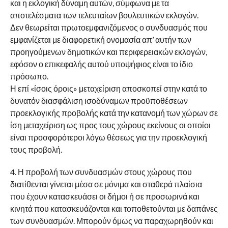
και η εκλογική δύναμη αυτών, σύμφωνα με τα
αποτελέσματα των τελευταίων βουλευτικών εκλογών.
Δεν θεωρείται πρωτοεμφανιζόμενος ο συνδυασμός που
εμφανίζεται με διαφορετική ονομασία απ’ αυτήν των
προηγούμενων δημοτικών και περιφερειακών εκλογών,
εφόσον ο επικεφαλής αυτού υποψήφιος είναι το ίδιο
πρόσωπο.
Η επί «ίσοις όροις» μεταχείριση αποσκοπεί στην κατά το
δυνατόν διασφάλιση ισοδύναμων προϋποθέσεων
προεκλογικής προβολής κατά την κατανομή των χώρων σε
ίση μεταχείριση ως προς τους χώρους εκείνους οι οποίοι
είναι προσφορότεροι λόγω θέσεως για την προεκλογική
τους προβολή.
4. Η προβολή των συνδυασμών στους χώρους που
διατίθενται γίνεται μέσα σε μόνιμα και σταθερά πλαίσια
που έχουν κατασκευάσει οι δήμοι ή σε προσωρινά και
κινητά που κατασκευάζονται και τοποθετούνται με δαπάνες
των συνδυασμών. Μπορούν όμως να παραχωρηθούν και