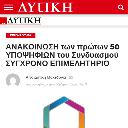
ΑΡΧΙΚΉ
ΕΠΙΚΟΙΝΩΝΊΑ
ΌΡΟΙ
ΠΡΟΣΤΑΣΊΑ
ΧΡΉΣΗΣ
ΠΡΟΣΩΠΙΚΏΝ
ΔΕΔΟΜΈΝΩΝ
ΕΠΙΚΑΙΡΟΤΗΤΑ
ΑΝΑΚΟΙΝΩΣΗ των πρώτων 50
ΥΠΟΨΗΦΙΩΝ του Συνδυασμού
ΣΥΓΧΡΟΝΟ ΕΠΙΜΕΛΗΤΗΡΙΟ
Από
Δυτική Μακεδονία
Δημοσιεύτηκε στις
20 Οκτωβρίου 2017