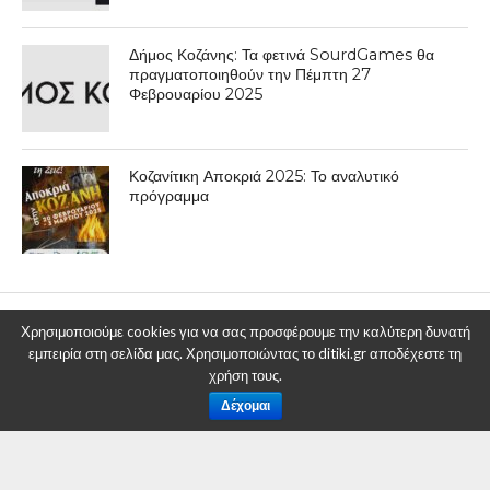
Δήμος Κοζάνης: Τα φετινά SourdGames θα
πραγματοποιηθούν την Πέμπτη 27
Φεβρουαρίου 2025
Κοζανίτικη Αποκριά 2025: Το αναλυτικό
πρόγραμμα
Χρησιμοποιούμε cookies για να σας προσφέρουμε την καλύτερη δυνατή
ΕΠΙΚΑΙΡΟΤΗΤΑ
εμπειρία στη σελίδα μας. Χρησιμοποιώντας το ditiki.gr αποδέχεστε τη
χρήση τους.
Σύλληψη 19χρονου ημεδαπού
Δέχομαι
στα Γρεβενά για κατοχή
ναρκωτικών