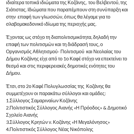
ιδιαίτερα τοπικά ιδιώματα της Κοζάνης, του Βελβεντού, της
Σιάτιστας. Ιδιώματα που παραπέμπουν στη συνύπαρξη και
στην επαφή των γλωσσών, όπως θα λέγαμε για το
σλαβομακεδονικό ιδίωμα της περιοχής μας.
Έχοντας ως στόχο τη διαπολιτισμικότητα, δηλαδή την
επαφή των πολιτισμών και τη διάδρασή τους, ο
Οργανισμός Αθλητισμού- Πολιτισμού και Νεολαίας του
Δήμου Κοζάνης είχε από το 1ο Καφέ στόχο να επεκτείνει το
θεσμό και στις περιφερειακές δημοτικές ενότητες του
Δήμου.
Έτσι, στο 2ο Καφέ Πολυγλωσσίας της Κοζάνης θα
συμμετέχουν οι παρακάτω σύλλογοι και ομάδες:
1.Σύλλογος Σαμαριναίων Κοζάνης
2.Πολιτιστικός Σύλλογος Αιανής «Η Πρόοδος» & Δημοτικό
Σχολείο Αιανής
3.Σύλλογος Κρητών ν. Κοζάνης «Η Μεγαλόνησος»
4.Πολιτιστικός Σύλλογος Νέας Νικόπολης