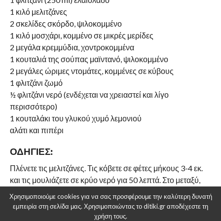
1 κιλό μελιτζάνες
2 σκελίδες σκόρδο, ψιλοκομμένο
1 κιλό μοσχάρι, κομμένο σε μικρές μερίδες
2 μεγάλα κρεμμύδια, χοντροκομμένα
1 κουταλιά της σούπας μαϊντανό, ψιλοκομμένο
2 μεγάλες ώριμες ντομάτες, κομμένες σε κύβους
1 φλιτζάνι ζωμό
½ φλιτζάνι νερό (ενδέχεται να χρειαστεί και λίγο
περισσότερο)
1 κουταλάκι του γλυκού χυμό λεμονιού
αλάτι και πιπέρι
ΟΔΗΓΊΕΣ:
Πλένετε τις μελιτζάνες. Τις κόβετε σε φέτες μήκους 3-4 εκ.
και τις μουλιάζετε σε κρύο νερό για 50 λεπτά. Στο μεταξύ,
βράζετε το μοσχάρι και το μαγειρεύετε σε δυνατή φωτιά για
Χρησιμοποιούμε cookies για να σας προσφέρουμε την καλύτερη δυνατή
35 λεπτά. Κρατάτε 1 φλιτζάνι ζουμί και στραγγίζετε τις
εμπειρία στη σελίδα μας. Χρησιμοποιώντας το ditiki.gr αποδέχεστε τη
μελιτζάνες.
χρήση τους.