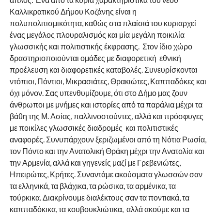
Καλλικρατικού Δήμου Κοζάνης είναι η
πολυπολιτισμικότητα, καθώς στα πλαίσιά του κυριαρχεί
ένας μεγάλος πλουραλισμός και μία μεγάλη ποικιλία
γλωσσικής και πολιτιστικής έκφρασης. Στον ίδιο χώρο
δραστηριοποιούνται ομάδες με διαφορετική εθνική
προέλευση και διαφορετικές καταβολές. Συνευρίσκονται
ντόπιοι, Πόντιοι, Μικρασιάτες, Θρακιώτες, Καππαδόκες και
όχι μόνον. Σας υπενθυμίζουμε, ότι στο Δήμο μας ζουν
άνθρωποι με μνήμες και ιστορίες από τα παράλια μέχρι τα
βάθη της Μ. Ασίας, παλλινοστούντες, αλλά και πρόσφυγες
με ποικίλες γλωσσικές διαδρομές και πολιτιστικές
αναφορές. Συνυπάρχουν ξεριζωμένοι από τη Νότια Ρωσία,
τον Πόντο και την Ανατολική Θράκη μέχρι την Ανατολία και
την Αρμενία, αλλά και γηγενείς μαζί με Γρεβενιώτες,
Ηπειρώτες, Κρήτες. Συναντάμε ακούσματα γλωσσών σαν
τα ελληνικά, τα βλάχικα, τα ρώσικα, τα αρμένικα, τα
τούρκικα. Διακρίνουμε διαλέκτους σαν τα ποντιακά, τα
καππαδόκικα, τα κουβουκλιώτικα, αλλά ακούμε και τα