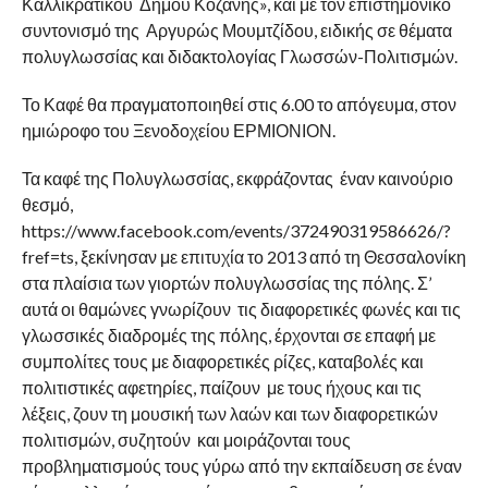
Καλλικρατικού Δήμου Κοζάνης», και με τον επιστημονικό
συντονισμό της Αργυρώς Μουμτζίδου, ειδικής σε θέματα
πολυγλωσσίας και διδακτολογίας Γλωσσών-Πολιτισμών.
Το Καφέ θα πραγματοποιηθεί στις 6.00 το απόγευμα, στον
ημιώροφο του Ξενοδοχείου ΕΡΜΙΟΝΙΟΝ.
Τα καφέ της Πολυγλωσσίας, εκφράζοντας έναν καινούριο
θεσμό,
https://www.facebook.com/events/372490319586626/?
fref=ts, ξεκίνησαν με επιτυχία το 2013 από τη Θεσσαλονίκη
στα πλαίσια των γιορτών πολυγλωσσίας της πόλης. Σ’
αυτά οι θαμώνες γνωρίζουν τις διαφορετικές φωνές και τις
γλωσσικές διαδρομές της πόλης, έρχονται σε επαφή με
συμπολίτες τους με διαφορετικές ρίζες, καταβολές και
πολιτιστικές αφετηρίες, παίζουν με τους ήχους και τις
λέξεις, ζουν τη μουσική των λαών και των διαφορετικών
πολιτισμών, συζητούν και μοιράζονται τους
προβληματισμούς τους γύρω από την εκπαίδευση σε έναν