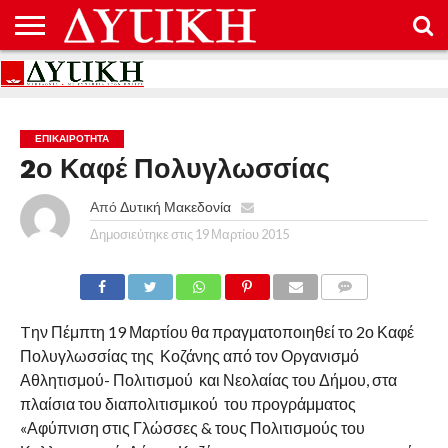
ΑΡΧΙΚΉ
ΕΠΙΚΟΙΝΩΝΊΑ
ΌΡΟΙ
ΠΡΟΣΤΑΣΊΑ
ΧΡΉΣΗΣ
ΠΡΟΣΩΠΙΚΏΝ
ΔΕΔΟΜΈΝΩΝ
ΕΠΙΚΑΙΡΟΤΗΤΑ
2ο Καφέ Πολυγλωσσίας
Από
Δυτική Μακεδονία
Δημοσιεύτηκε στις
19 Μαρτίου 2015
COMMENTS
Tην Πέμπτη 19 Μαρτίου θα πραγματοποιηθεί το 2ο Καφέ
Πολυγλωσσίας της Κοζάνης από τον Οργανισμό
Αθλητισμού- Πολιτισμού και Νεολαίας του Δήμου, στα
πλαίσια του διαπολιτισμικού του προγράμματος
«Αφύπνιση στις Γλώσσες & τους Πολιτισμούς του