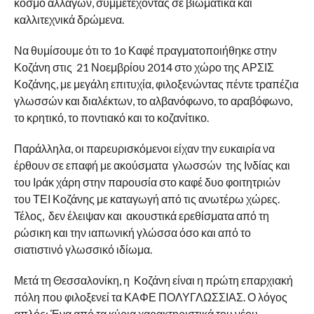
κόσμο αλλαγών, συμμετέχοντας σε βιωματικά και
καλλιτεχνικά δρώμενα.
Να θυμίσουμε ότι το 1ο Καφέ πραγματοποιήθηκε στην
Κοζάνη στις 21 Νοεμβρίου 2014 στο χώρο της ΑΡΣΙΣ
Κοζάνης, με μεγάλη επιτυχία, φιλοξενώντας πέντε τραπέζια
γλωσσών και διαλέκτων, το αλβανόφωνο, το αραβόφωνο,
το κρητικό, το ποντιακό και το κοζανίτικο.
Παράλληλα, οι παρευρισκόμενοι είχαν την ευκαιρία να
έρθουν σε επαφή με ακούσματα γλωσσών της Ινδίας και
του Ιράκ χάρη στην παρουσία στο καφέ δυο φοιτητριών
του ΤΕΙ Κοζάνης με καταγωγή από τις ανωτέρω χώρες.
Τέλος, δεν έλειψαν και ακουστικά ερεθίσματα από τη
ρώσικη και την ιαπωνική γλώσσα όσο και από το
σιατιστινό γλωσσικό ιδίωμα.
Μετά τη Θεσσαλονίκη, η Κοζάνη είναι η πρώτη επαρχιακή
πόλη που φιλοξενεί τα ΚΑΦΕ ΠΟΛΥΓΛΩΣΣΙΑΣ. Ο λόγος
απλός: Ένα από τα κύρια χαρακτηριστικά του νέου