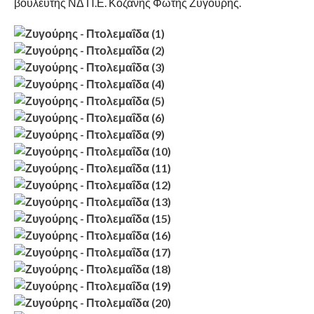
βουλευτής ΝΔ Π.Ε. Κοζάνης Φώτης Ζυγούρης.