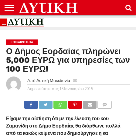
ΑΡΧΙΚΉ
ΕΠΙΚΟΙΝΩΝΊΑ
ΌΡΟΙ
ΠΡΟΣΤΑΣΊΑ
ΧΡΉΣΗΣ
ΠΡΟΣΩΠΙΚΏΝ
ΔΕΔΟΜΈΝΩΝ
ΕΠΙΚΑΙΡΟΤΗΤΑ
Ο Δήμος Εορδαίας πληρώνει
5,000 ΕΥΡΩ για υπηρεσίες των
100 ΕΥΡΩ!
Από
Δυτική Μακεδονία
Δημοσιεύτηκε στις
15 Ιανουαρίου 2015
COMMENTS
Είχαμε την αίσθηση ότι με την έλευση του κου
Ζαμανίδη στο Δήμο Εορδαίας θα διόρθωνε πολλά
από τα κακώς κείμενα που δημιούργησε η κα