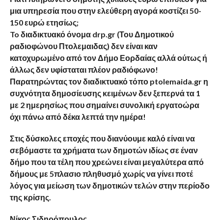
μια υπηρεσία που στην ελεύθερη αγορά κοστίζει 50-
150 ευρώ ετησίως;
To διαδικτυακό όνομα drp.gr (Του Δημοτικού
ραδιοφώνου Πτολεμαιδας) δεν είναι καν
κατοχυρωμένο από τον Δήμο Εορδαίας αλλά ούτως ή
άλλως δεν υφίσταται πλέον ραδιόφωνο!
Παρατηρώντας τον διαδικτυακό τόπο ptolemaida.gr η
συχνότητα δημοσίευσης κειμένων δεν ξεπερνά τα 1
με 2 ημερησίως που σημαίνει συνολική εργατοώρα
όχι πάνω από δέκα λεπτά την ημέρα!
Στις δύσκολες εποχές που διανύουμε καλό είναι να
σεβόμαστε τα χρήματα των δημοτών ιδίως σε έναν
δήμο που τα τέλη που χρεώνει είναι μεγαλύτερα από
δήμους με 5πλασιο πληθυσμό χωρίς να γίνει ποτέ
λόγος για μείωση των δημοτικών τελών στην περίοδο
της κρίσης.
Νίκος Σιδηρόπουλος