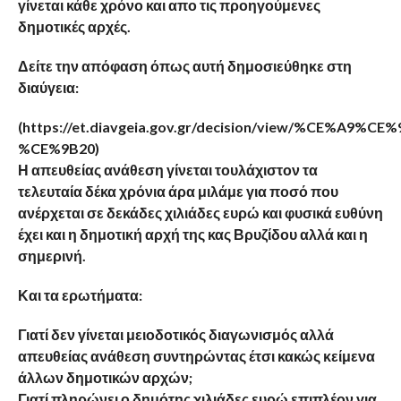
γίνεται κάθε χρόνο και απο τις προηγούμενες
δημοτικές αρχές.
Δείτε την απόφαση όπως αυτή δημοσιεύθηκε στη
διαύγεια:
(https://et.diavgeia.gov.gr/decision/view/%CE%A
%CE%9B20)
Η απευθείας ανάθεση γίνεται τουλάχιστον τα
τελευταία δέκα χρόνια άρα μιλάμε για ποσό που
ανέρχεται σε δεκάδες χιλιάδες ευρώ και φυσικά ευθύνη
έχει και η δημοτική αρχή της κας Βρυζίδου αλλά και η
σημερινή.
Και τα ερωτήματα:
Γιατί δεν γίνεται μειοδοτικός διαγωνισμός αλλά
απευθείας ανάθεση συντηρώντας έτσι κακώς κείμενα
άλλων δημοτικών αρχών;
Γιατί πληρώνει ο δημότης χιλιάδες ευρώ επιπλέον για