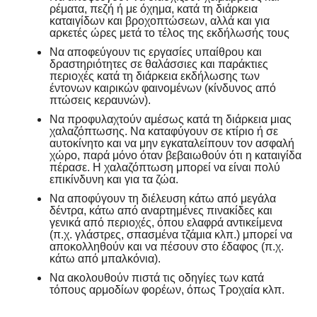
ρέματα, πεζή ή με όχημα, κατά τη διάρκεια
καταιγίδων και βροχοπτώσεων, αλλά και για
αρκετές ώρες μετά το τέλος της εκδήλωσής τους
Να αποφεύγουν τις εργασίες υπαίθρου και
δραστηριότητες σε θαλάσσιες και παράκτιες
περιοχές κατά τη διάρκεια εκδήλωσης των
έντονων καιρικών φαινομένων (κίνδυνος από
πτώσεις κεραυνών).
Να προφυλαχτούν αμέσως κατά τη διάρκεια μιας
χαλαζόπτωσης. Να καταφύγουν σε κτίριο ή σε
αυτοκίνητο και να μην εγκαταλείπουν τον ασφαλή
χώρο, παρά μόνο όταν βεβαιωθούν ότι η καταιγίδα
πέρασε. Η χαλαζόπτωση μπορεί να είναι πολύ
επικίνδυνη και για τα ζώα.
Να αποφύγουν τη διέλευση κάτω από μεγάλα
δέντρα, κάτω από αναρτημένες πινακίδες και
γενικά από περιοχές, όπου ελαφρά αντικείμενα
(π.χ. γλάστρες, σπασμένα τζάμια κλπ.) μπορεί να
αποκολληθούν και να πέσουν στο έδαφος (π.χ.
κάτω από μπαλκόνια).
Να ακολουθούν πιστά τις οδηγίες των κατά
τόπους αρμοδίων φορέων, όπως Τροχαία κλπ.