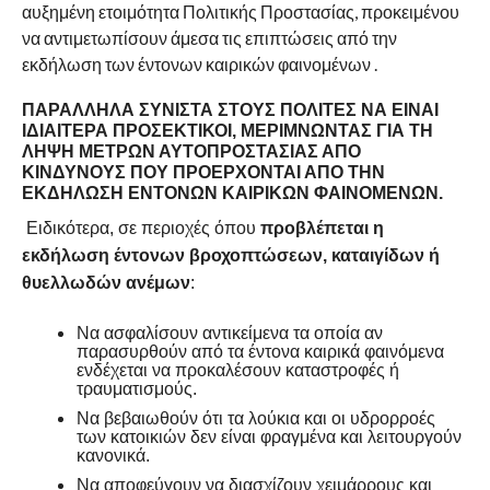
αυξημένη ετοιμότητα Πολιτικής Προστασίας, προκειμένου
να αντιμετωπίσουν άμεσα τις επιπτώσεις από την
εκδήλωση των έντονων καιρικών φαινομένων .
ΠΑΡΆΛΛΗΛΑ ΣΥΝΙΣΤΆ ΣΤΟΥΣ ΠΟΛΊΤΕΣ ΝΑ ΕΊΝΑΙ
ΙΔΙΑΊΤΕΡΑ ΠΡΟΣΕΚΤΙΚΟΊ, ΜΕΡΙΜΝΏΝΤΑΣ ΓΙΑ ΤΗ
ΛΉΨΗ ΜΈΤΡΩΝ ΑΥΤΟΠΡΟΣΤΑΣΊΑΣ ΑΠΌ
ΚΙΝΔΎΝΟΥΣ ΠΟΥ ΠΡΟΈΡΧΟΝΤΑΙ ΑΠΌ ΤΗΝ
ΕΚΔΉΛΩΣΗ ΈΝΤΟΝΩΝ ΚΑΙΡΙΚΏΝ ΦΑΙΝΟΜΈΝΩΝ.
Ειδικότερα, σε περιοχές όπου
προβλέπεται η
εκδήλωση έντονων βροχοπτώσεων, καταιγίδων ή
θυελλωδών ανέμων
:
Να ασφαλίσουν αντικείμενα τα οποία αν
παρασυρθούν από τα έντονα καιρικά φαινόμενα
ενδέχεται να προκαλέσουν καταστροφές ή
τραυματισμούς.
Να βεβαιωθούν ότι τα λούκια και οι υδρορροές
των κατοικιών δεν είναι φραγμένα και λειτουργούν
κανονικά.
Να αποφεύγουν να διασχίζουν χειμάρρους και