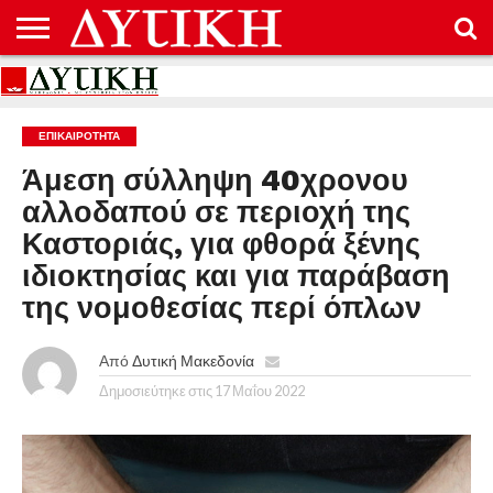
ΑΡΧΙΚΉ
ΕΠΙΚΟΙΝΩΝΊΑ
ΌΡΟΙ
ΠΡΟΣΤΑΣΊΑ
ΧΡΉΣΗΣ
ΠΡΟΣΩΠΙΚΏΝ
ΔΕΔΟΜΈΝΩΝ
ΕΠΙΚΑΙΡΟΤΗΤΑ
Άμεση σύλληψη 40χρονου
αλλοδαπού σε περιοχή της
Καστοριάς, για φθορά ξένης
ιδιοκτησίας και για παράβαση
της νομοθεσίας περί όπλων
Από
Δυτική Μακεδονία
Δημοσιεύτηκε στις
17 Μαΐου 2022