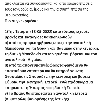
αποκλείεται να συνοδεύονται και από χαλαζοπτώσεις,
τους ισχυρούς ανέμους και την αισθητή πτώση της
θερμοκρασίας.
Πιο συγκεκριμένα :
1)Την Τετάρτη (18-05-2022) κατά τόπους ισχυρές
βροχές και καταιγίδες
θα εκδηλωθούν :
α) από τις προμεσημβρινές ώρες στην ανατολική
Μακεδονία και τη Θράκη
και βαθμιαία
στην κεντρική,
τη δυτική Μακεδονία και τα νησιά του
βόρειου και του
ανατολικού Αιγαίου.
β) από τις απογευματινές ώρες τα φαινόμενα θα
επεκταθούν νοτιότερα και θα επηρεάσουν
τη
Θεσσαλία, τις Σποράδες, την κεντρική και βόρεια
Εύβοια, την κεντρική Στερεά ενώ
πρόσκαιρα θα
επηρεαστεί η Ήπειρος
και η δυτική Στερεά.
γ) Το βράδυ θα επηρεαστεί η ανατολική Στερεά
(συμπεριλαμβανομένης
της Αττικής).