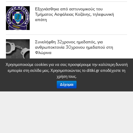
Εξιχνιάσθηκε από αστυνομικούς του
Τμήματος Ασφάλειας Κοζάνης, τηλεφωνική
απάτη
Συνελήφθη 32χρονος ημεδαπός, για
ανθρωποκτονία 30χρονου ημεδαπού στη
Φλώρινα
Χρησιμοποιούμε cookies για να σας προσφέρουμε την καλύτερη δυνατή
εμπειρία στη σελίδα μας. Χρησιμοποιώντας το ditiki.gr αποδέχεστε τη
χρήση τους.
ΕΠΙΚΑΙΡΟΤΗΤΑ
Δέχομαι
Περίπατο σε ένα λιβάδι από
νάρκισσους στο Λιβαδερό
Κοζάνης
By
Δυτική Μακεδονία
Posted on
11 Μαΐου 2022