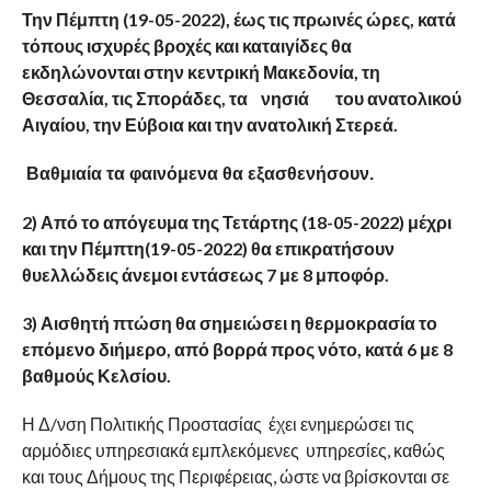
Την Πέμπτη (19-05-2022), έως τις πρωινές ώρες, κατά
τόπους ισχυρές
βροχές και καταιγίδες
θα
εκδηλώνονται στην κεντρική Μακεδονία, τη
Θεσσαλία, τις Σποράδες, τα νησιά του
ανατολικού
Αιγαίου, την Εύβοια
και την ανατολική Στερεά.
Βαθμιαία τα φαινόμενα θα εξασθενήσουν.
2) Από το απόγευμα της Τετάρτης (18-05-2022) μέχρι
και την Πέμπτη(19-05-2022) θα επικρατήσουν
θυελλώδεις άνεμοι εντάσεως 7 με 8
μποφόρ.
3) Αισθητή πτώση θα σημειώσει η θερμοκρασία το
επόμενο διήμερο, από
βορρά προς νότο, κατά 6 με 8
βαθμούς Κελσίου.
Η Δ/νση Πολιτικής Προστασίας έχει ενημερώσει τις
αρμόδιες υπηρεσιακά εμπλεκόμενες υπηρεσίες, καθώς
και τους Δήμους της Περιφέρειας, ώστε να βρίσκονται σε