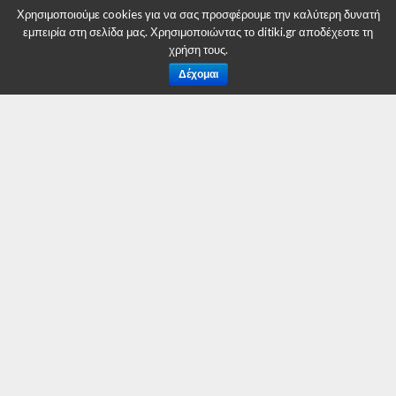
Εξιχνιάσθηκε από αστυνομικούς του
Χρησιμοποιούμε cookies για να σας προσφέρουμε την καλύτερη δυνατή
Τμήματος Ασφάλειας Κοζάνης, τηλεφωνική
εμπειρία στη σελίδα μας. Χρησιμοποιώντας το ditiki.gr αποδέχεστε τη
απάτη
χρήση τους.
Δέχομαι
Συνελήφθη 32χρονος ημεδαπός, για
ανθρωποκτονία 30χρονου ημεδαπού στη
Φλώρινα
ΕΠΙΚΑΙΡΟΤΗΤΑ
ΚΕ.Π.ΚΑ.: Προσοχή στις
χρεώσες των 5ψήφιων
αριθμών
By
Δυτική Μακεδονία
Posted on
5 Φεβρουαρίου 2020