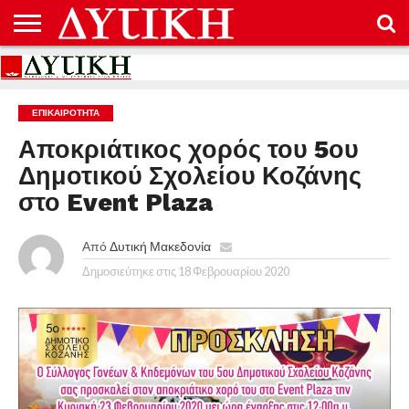
ΑΡΧΙΚΉ
ΕΠΙΚΟΙΝΩΝΊΑ
ΌΡΟΙ
ΠΡΟΣΤΑΣΊΑ
ΧΡΉΣΗΣ
ΠΡΟΣΩΠΙΚΏΝ
ΔΕΔΟΜΈΝΩΝ
ΕΠΙΚΑΙΡΟΤΗΤΑ
Αποκριάτικος χορός του 5ου
Δημοτικού Σχολείου Κοζάνης
στο Event Plaza
Από
Δυτική Μακεδονία
Δημοσιεύτηκε στις
18 Φεβρουαρίου 2020