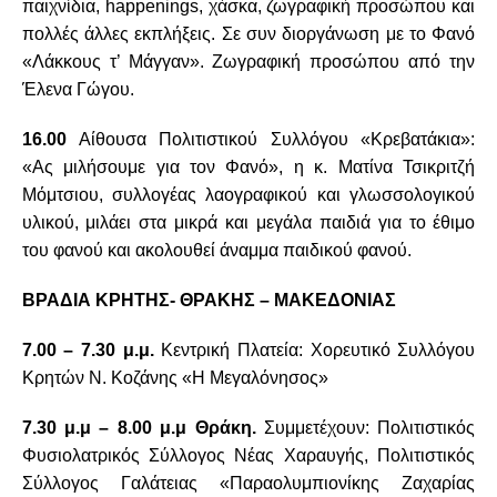
παιχνίδια,
happenings
, χάσκα, ζωγραφική προσώπου και
πολλές άλλες εκπλήξεις. Σε συν διοργάνωση με το Φανό
«Λάκκους τ’ Μάγγαν». Ζωγραφική προσώπου από την
Έλενα Γώγου.
16.00
Αίθουσα Πολιτιστικού Συλλόγου «Κρεβατάκια»:
«Ας μιλήσουμε για τον Φανό», η κ. Ματίνα Τσικριτζή
Μόμτσιου, συλλογέας λαογραφικού και γλωσσολογικού
υλικού, μιλάει στα μικρά και μεγάλα παιδιά για το έθιμο
του φανού και ακολουθεί άναμμα παιδικού φανού.
ΒΡΑΔΙΑ ΚΡΗΤΗΣ- ΘΡΑΚΗΣ – ΜΑΚΕΔΟΝΙΑΣ
7.00 – 7.30 μ.μ.
Κεντρική Πλατεία: Χορευτικό Συλλόγου
Κρητών Ν. Κοζάνης «Η Μεγαλόνησος»
7.30 μ.μ – 8.00 μ.μ
Θράκη.
Συμμετέχουν: Πολιτιστικός
Φυσιολατρικός Σύλλογος Νέας Χαραυγής, Πολιτιστικός
Σύλλογος Γαλάτειας «Παραολυμπιονίκης Ζαχαρίας