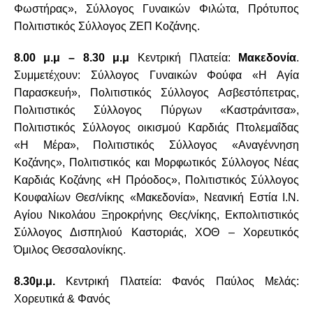
Φωστήρας», Σύλλογος Γυναικών Φιλώτα, Πρότυπος
Πολιτιστικός Σύλλογος ΖΕΠ Κοζάνης.
8.00 μ.μ – 8.30 μ.μ
Κεντρική Πλατεία:
Μακεδονία
.
Συμμετέχουν: Σύλλογος Γυναικών Φούφα «Η Αγία
Παρασκευή», Πολιτιστικός Σύλλογος Ασβεστόπετρας,
Πολιτιστικός Σύλλογος Πύργων «Καστράνιτσα»,
Πολιτιστικός Σύλλογος οικισμού Καρδιάς Πτολεμαΐδας
«Η Μέρα», Πολιτιστικός Σύλλογος «Αναγέννηση
Κοζάνης», Πολιτιστικός και Μορφωτικός Σύλλογος Νέας
Καρδιάς Κοζάνης «Η Πρόοδος», Πολιτιστικός Σύλλογος
Κουφαλίων Θεσ/νίκης «Μακεδονία», Νεανική Εστία Ι.Ν.
Αγίου Νικολάου Ξηροκρήνης Θες/νίκης, Εκπολιτιστικός
Σύλλογος Δισπηλιού Καστοριάς, ΧΟΘ – Χορευτικός
Όμιλος Θεσσαλονίκης.
8.30μ.μ.
Κεντρική Πλατεία: Φανός Παύλος Μελάς:
Χορευτικά & Φανός