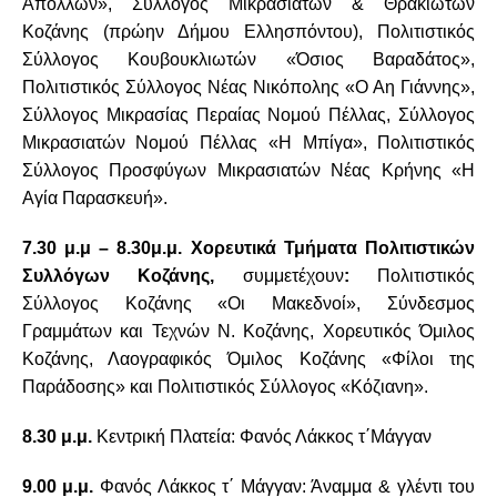
Απόλλων», Σύλλογος Μικρασιατών & Θρακιωτών
Κοζάνης (πρώην Δήμου Ελλησπόντου), Πολιτιστικός
Σύλλογος Κουβουκλιωτών «Όσιος Βαραδάτος»,
Πολιτιστικός Σύλλογος Νέας Νικόπολης «Ο Αη Γιάννης»,
Σύλλογος Μικρασίας Περαίας Νομού Πέλλας, Σύλλογος
Μικρασιατών Νομού Πέλλας «Η Μπίγα», Πολιτιστικός
Σύλλογος Προσφύγων Μικρασιατών Νέας Κρήνης «Η
Αγία Παρασκευή».
7.30 μ.μ – 8.30μ.μ.
Χορευτικά Τμήματα Πολιτιστικών
Συλλόγων Κοζάνης,
συμμετέχουν
:
Πολιτιστικός
Σύλλογος Κοζάνης «Οι Μακεδνοί», Σύνδεσμος
Γραμμάτων και Τεχνών Ν. Κοζάνης, Χορευτικός Όμιλος
Κοζάνης, Λαογραφικός Όμιλος Κοζάνης «Φίλοι της
Παράδοσης» και Πολιτιστικός Σύλλογος «Κόζιανη».
8.30 μ.μ.
Κεντρική Πλατεία: Φανός Λάκκος τ΄Μάγγαν
9.00 μ.μ.
Φανός Λάκκος τ΄ Μάγγαν: Άναμμα & γλέντι του