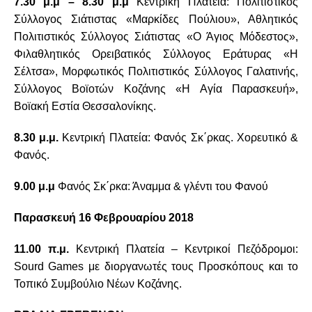
7.30 μ.μ – 8.30 μ.μ
Κεντρική Πλατεία: Πολιτιστικός
Σύλλογος Σιάτιστας «Μαρκίδες Πούλιου», Αθλητικός
Πολιτιστικός Σύλλογος Σιάτιστας «Ο Άγιος Μόδεστος»,
Φιλαθλητικός Ορειβατικός Σύλλογος Εράτυρας «Η
Σέλτσα», Μορφωτικός Πολιτιστικός Σύλλογος Γαλατινής,
Σύλλογος Βοϊοτών Κοζάνης «Η Αγία Παρασκευή»,
Βοϊακή Εστία Θεσσαλονίκης.
8.30 μ.μ.
Κεντρική Πλατεία: Φανός Σκ΄ρκας. Χορευτικό &
Φανός.
9.00 μ.μ
Φανός Σκ΄ρκα: Άναμμα & γλέντι του Φανού
Παρασκευή 16 Φεβρουαρίου 2018
11.00 π.μ.
Κεντρική Πλατεία – Κεντρικοί Πεζόδρομοι:
Sourd
Games
με διοργανωτές τους Προσκόπους και το
Τοπικό Συμβούλιο Νέων Κοζάνης.