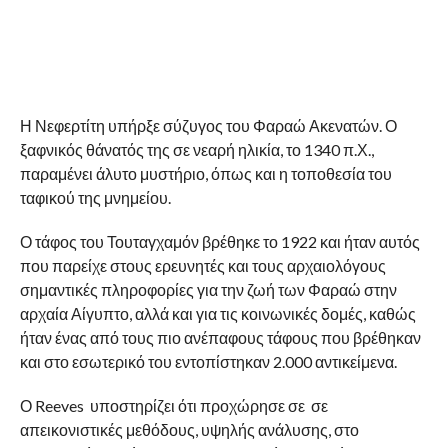
Η Νεφερτίτη υπήρξε σύζυγος του Φαραώ Ακενατών. Ο
ξαφνικός θάνατός της σε νεαρή ηλικία, το 1340 π.Χ.,
παραμένει άλυτο μυστήριο, όπως και η τοποθεσία του
ταφικού της μνημείου.
Ο τάφος του Τουταγχαμόν βρέθηκε το 1922 και ήταν αυτός
που παρείχε στους ερευνητές και τους αρχαιολόγους
σημαντικές πληροφορίες για την ζωή των Φαραώ στην
αρχαία Αίγυπτο, αλλά και για τις κοινωνικές δομές, καθώς
ήταν ένας από τους πιο ανέπαφους τάφους που βρέθηκαν
και στο εσωτερικό του εντοπίστηκαν 2.000 αντικείμενα.
Ο Reeves υποστηρίζει ότι προχώρησε σε σε
απεικονιστικές μεθόδους, υψηλής ανάλυσης, στο