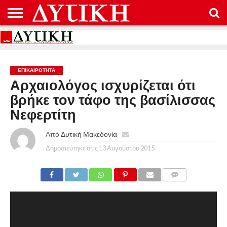
ΑΡΧΙΚΉ
ΕΠΙΚΟΙΝΩΝΊΑ
ΌΡΟΙ
ΠΡΟΣΤΑΣΊΑ
ΧΡΉΣΗΣ
ΠΡΟΣΩΠΙΚΏΝ
ΔΕΔΟΜΈΝΩΝ
ΕΠΙΚΑΙΡΟΤΗΤΑ
Αρχαιολόγος ισχυρίζεται ότι
βρήκε τον τάφο της βασίλισσας
Νεφερτίτη
Από
Δυτική Μακεδονία
Δημοσιεύτηκε στις
13 Αυγούστου 2015
COMMENTS