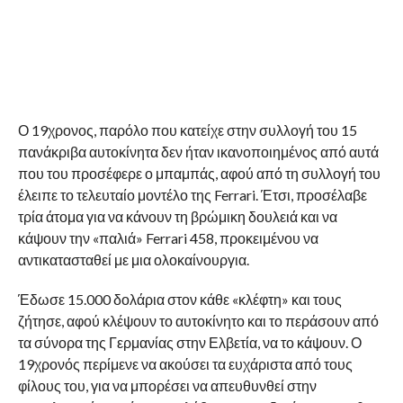
Ο 19χρονος, παρόλο που κατείχε στην συλλογή του 15
πανάκριβα αυτοκίνητα δεν ήταν ικανοποιημένος από αυτά
που του προσέφερε ο μπαμπάς, αφού από τη συλλογή του
έλειπε το τελευταίο μοντέλο της Ferrari. Έτσι, προσέλαβε
τρία άτομα για να κάνουν τη βρώμικη δουλειά και να
κάψουν την «παλιά» Ferrari 458, προκειμένου να
αντικατασταθεί με μια ολοκαίνουργια.
Έδωσε 15.000 δολάρια στον κάθε «κλέφτη» και τους
ζήτησε, αφού κλέψουν το αυτοκίνητο και το περάσουν από
τα σύνορα της Γερμανίας στην Ελβετία, να το κάψουν. Ο
19χρονός περίμενε να ακούσει τα ευχάριστα από τους
φίλους του, για να μπορέσει να απευθυνθεί στην