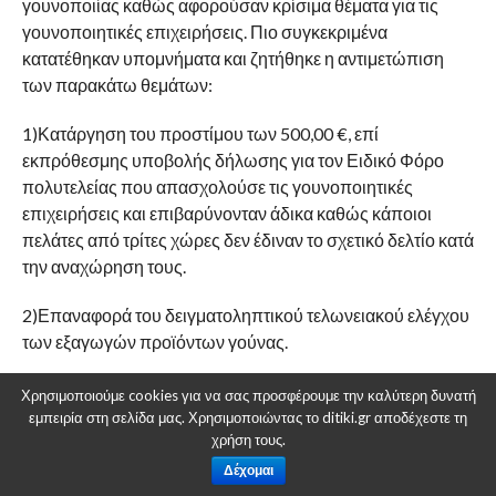
γουνοποιίας καθώς αφορούσαν κρίσιμα θέματα για τις
γουνοποιητικές επιχειρήσεις. Πιο συγκεκριμένα
κατατέθηκαν υπομνήματα και ζητήθηκε η αντιμετώπιση
των παρακάτω θεμάτων:
1)Κατάργηση του προστίμου των 500,00 €, επί
εκπρόθεσμης υποβολής δήλωσης για τον Ειδικό Φόρο
πολυτελείας που απασχολούσε τις γουνοποιητικές
επιχειρήσεις και επιβαρύνονταν άδικα καθώς κάποιοι
πελάτες από τρίτες χώρες δεν έδιναν το σχετικό δελτίο κατά
την αναχώρηση τους.
2)Επαναφορά του δειγματοληπτικού τελωνειακού ελέγχου
των εξαγωγών προϊόντων γούνας.
3)Προσαρμογή της Δ 1163/2001 στις διατάξεις της ΠΟΛ
Χρησιμοποιούμε cookies για να σας προσφέρουμε την καλύτερη δυνατή
1020/15, περί του χρόνου επανεξαγωγής και της
εμπειρία στη σελίδα μας. Χρησιμοποιώντας το ditiki.gr αποδέχεστε τη
χρήση τους.
αρμοδιότητας των τελωνείων από τις τελωνειακές
περιφέρειες στις κατά τόπους αρμόδιες τελωνειακές αρχές.
Δέχομαι