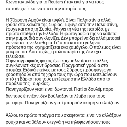
Κωνσταντινίδη για το Reuters ήταν εκεί για να τους
«υποδεχτεί» και να «πει» την ιστορία τους.
Η 70χρονη Αμούν είναι τυφλή. Είναι Παλαιστίνια αλλά
ζούσε στο Χαλέπι της Συρίας. Έφυγε από την Παλαιστίνη,
έφυγε και από τη Συρία. Ψάχνει τη νέα της πατρίδα, με
πρώτο σταθμό την Ελλάδα. Η φωτογραφία της να κάθεται
στην αμμουδιά συγκλονίζει. Δεν μπορεί να δει αλλά μπορεί
να νιώσει την ελευθερία. Γι” αυτό και στο γαλήνιο
πρόσωπό της, σχηματίζεται ένα χαμόγελο. Ο πόλεμος είναι
μακριά πια. Δυστυχώς, η ταλαιπωρία της δεν έχει
τελειώσει.
Ο φωτογραφικός φακός έχει «αιχμαλωτίσει» κι άλλες
συγκλονιστικές αντιδράσεις. Πραγματική γροθιά στο
στομάχι. Ειδικά εκείνες με τους Σύρους πρόσφυγες να
χοροπηδούν από τη χαρά τους την ώρα που κατεβαίνουν
από τη βάρκα που τους μετέφερε στην Ελλάδα από τα
παράλια της Τουρκίας.
Πανηγυρίζουν γιατί είναι ζωντανοί. Γιατί οι δουλέμποροι
δεν τους έπνιξαν, δεν βούλιαξαν τη λέμβο που τους
μετέφερε. Πανηγυρίζουν γιατί μπορούν ακόμη να ελπίζουν.
Άλλοι, το πρώτο πράγμα που σκέφτονται είναι να αλλάξουν
ρούχα και να βάλουν στεγνά ή να τηλεφωνήσουν τους