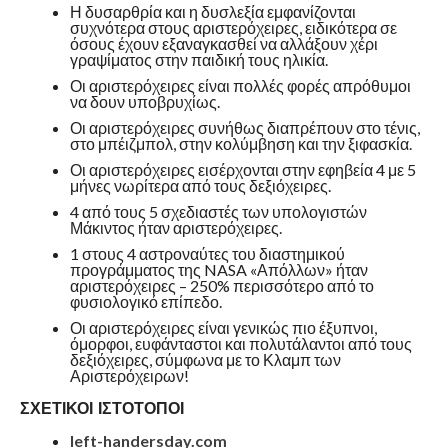
Η δυσαρθρία και η δυσλεξία εμφανίζονται
συχνότερα στους αριστερόχειρες, ειδικότερα σε
όσους έχουν εξαναγκασθεί να αλλάξουν χέρι
γραψίματος στην παιδική τους ηλικία.
Οι αριστερόχειρες είναι πολλές φορές απρόθυμοι
να δουν υποβρυχίως.
Οι αριστερόχειρες συνήθως διαπρέπουν στο τένις,
στο μπέιζμπολ, στην κολύμβηση και την ξιφασκία.
Οι αριστερόχειρες εισέρχονται στην εφηβεία 4 με 5
μήνες νωρίτερα από τους δεξιόχειρες.
4 από τους 5 σχεδιαστές των υπολογιστών
Μάκιντος ήταν αριστερόχειρες.
1 στους 4 αστροναύτες του διαστημικού
προγράμματος της NASA «Απόλλων» ήταν
αριστερόχειρες – 250% περισσότερο από το
φυσιολογικό επίπεδο.
Οι αριστερόχειρες είναι γενικώς πιο έξυπνοι,
όμορφοι, ευφάνταστοι και πολυτάλαντοι από τους
δεξιόχειρες, σύμφωνα με το Κλαμπ των
Αριστερόχειρων!
ΣΧΕΤΙΚΟΙ ΙΣΤΟΤΟΠΟΙ
left-handersday.com