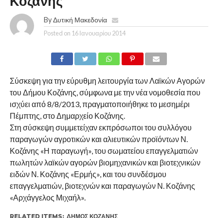
Κοζάνης
By
Δυτική Μακεδονία
Posted on
16 Ιανουαρίου 2014
Σύσκεψη για την εύρυθμη λειτουργία των Λαϊκών Αγορών
του Δήμου Κοζάνης, σύμφωνα με την νέα νομοθεσία που
ισχύει από 8/8/2013, πραγματοποιήθηκε το μεσημέρι
Πέμπτης, στο Δημαρχείο Κοζάνης.
Στη σύσκεψη συμμετείχαν εκπρόσωποι του συλλόγου
παραγωγών αγροτικών και αλιευτικών προϊόντων Ν.
Κοζάνης «Η παραγωγή», του σωματείου επαγγελματιών
πωλητών λαϊκών αγορών βιομηχανικών και βιοτεχνικών
ειδών Ν. Κοζάνης «Ερμής», και του συνδέσμου
επαγγελματιών, βιοτεχνών και παραγωγών Ν. Κοζάνης
«Αρχάγγελος Μιχαήλ».
RELATED ITEMS:
ΔΉΜΟΣ ΚΟΖΆΝΗΣ