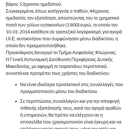
βάρος 53χρονου ημεδαπού.
Συγκεκριμένα, όπως κατήγγειλε ο παθών, 44χρονος
ημεδαπός τον εξαπάτησε, αποσπώντας του το χρηματικό
ποσό των χιλίων οχτακοσίων (1.800) ευρώ, το οποίο την
10-01-2014 κατέθεσε σε τραπεζικό λογαριασμό, για αγορά
Ι.Χ.Ε. αυτοκινήτου που συμφώνησαν μέσω διαδικτύου, η
οποία δεν πραγματοποιήθηκε.
Προανάκριση διενεργεί το Τμήμα Ασφαλείας Φλώρινας.
Η Γενική Αστυνομική Διεύθυνση Περιφέρειας Δυτικής
Μακεδονίας, με αφορμή το παραπάνω περιστατικό,
συνιστά και προτρέπει τους χρήστες του διαδικτύου:
Να είναι ιδιαίτερα προσεκτικοί στις συναλλαγές που
πραγματοποιούν μέσω του διαδικτύου
Σε περιπτώσεις συναλλαγών και για την αποφυγή
πιθανής εξαπάτησής τους, κατά την αγορά αγαθών
ή υπηρεσιών, θα πρέπει να ελέγχουν αν η
ιστοσελίδα που χρησιμοποιούν είναι έγκυρη και να
επιλέγουν για τις αγορές τους, μόνο γνωστές και