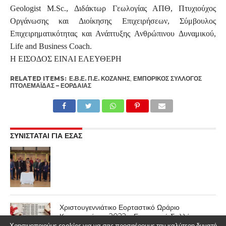
Geologist
M
.
Sc
., Διδάκτωρ Γεωλογίας ΑΠΘ, Πτυχιούχος
Οργάνωσης και Διοίκησης Επιχειρήσεων, Σύμβουλος
Επιχειρηματικότητας και Ανάπτυξης Ανθρώπινου Δυναμικού,
Life
and
Business
Coach
.
H ΕΙΣΟΔΟΣ ΕΙΝΑΙ ΕΛΕΥΘΕΡΗ
RELATED ITEMS:
Ε.Β.Ε. Π.Ε. ΚΟΖΆΝΗΣ
,
ΕΜΠΟΡΙΚΌΣ ΣΎΛΛΟΓΟΣ
ΠΤΟΛΕΜΑΪ́ΔΑΣ – ΕΟΡΔΑΊΑΣ
ΣΥΝΙΣΤΑΤΑΙ ΓΙΑ ΕΣΑΣ
Χριστουγεννιάτικο Εορταστικό Ωράριο
Καταστημάτων 2022 – Εμπορικού Συλλόγου
Πτολεμαΐδας – Εορδαίας
Χρησιμοποιούμε cookies για να σας προσφέρουμε την καλύτερη δυνατή