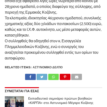
οποία είχε αφαιρέσει λίγες ώρες νωρίτερα από κοινού με
28χρονο ημεδαπό, ο οποίος διαφεύγει της σύλληψης, από
περιοχή της Ερμακιάς Κοζάνης.
Τα κλοπιμαία, ιδιοκτησίας 46χρονου ημεδαπού, συνολικής
χρηματικής αξίας δύο χιλιάδων πεντακοσίων (2.500) ευρώ,
καθώς και το Ι.Χ.Φ. αυτοκίνητο, ως μέσο μεταφοράς αυτών,
κατασχέθηκαν.
Ο συλληφθείς θα οδηγηθεί στ
o
ν κ. Εισαγγελέα
Πλημμελειοδικών Κοζάνης, ενώ ο συνεργός του
αναζητείται προκειμένου συλληφθεί εντός των ορίων του
αυτοφώρου.
RELATED ITEMS:
ΑΣΤΥΝΟΜΙΚΌ ΔΕΛΤΊΟ
ΣΥΝΙΣΤΑΤΑΙ ΓΙΑ ΕΣΑΣ
Εκπαιδευτικό σεμινάριο πρώτων βοηθειών
«ΚΑΡΠΑ» στο Αστυνομικό Μέγαρο Κοζάνης