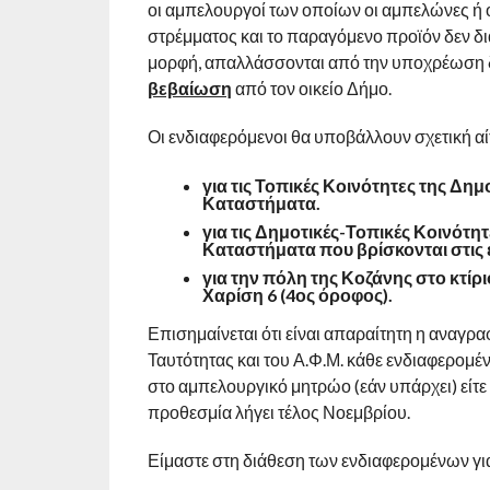
οι αμπελουργοί των οποίων οι αμπελώνες ή ο
στρέμματος και το παραγόμενο προϊόν δεν δια
μορφή, απαλλάσσονται από την υποχρέωση 
βεβαίωση
από τον οικείο Δήμο.
Οι ενδιαφερόμενοι θα υποβάλλουν σχετική αί
για τις Τοπικές Κοινότητες της Δη
Καταστήματα.
για τις Δημοτικές-Τοπικές Κοινότ
Καταστήματα που βρίσκονται στις 
για την πόλη της Κοζάνης στο κτίρ
Χαρίση 6 (4ος όροφος).
Επισημαίνεται ότι είναι απαραίτητη η αναγρα
Ταυτότητας και του Α.Φ.Μ. κάθε ενδιαφερομέν
στο αμπελουργικό μητρώο (εάν υπάρχει) είτε 
προθεσμία λήγει τέλος Νοεμβρίου.
Είμαστε στη διάθεση των ενδιαφερομένων γι