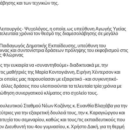
άβησης και των τεχνικών της.
 Λειτουργός- Ψυχολόγος, η οποία, ως υπεύθυνη Αγωγής Υγείας
ελευταία χρόνια τον θεσμό της διαμεσολάβησης σε μεγάλο
– Παιδαγωγός Δημοτικής Εκπαίδευσης, υπεύθυνη του
νας και συντονίστρια δράσεων πρόληψης του εκφοβισμού στις
ης Φλώρινας
ης την ευκαιρία να «συναντηθούμε» διαδικτυακά με, την
ις μαθήτριές της Μαρία Κοντογιάννη, Ειρήνη Χέντερσον και
ι οποίες μας παρουσίασαν με εξαιρετικό –και συγκινητικό-
άλλες δράσεις που υλοποιούνται τα τελευταία τρία χρόνια με
οώθηση συνεργατικού κλίματος στο σχολείο τους.
ουλευτικού Σταθμού Νέων Κοζάνης κ. Ευανθία Βλαχάβα για την
ύτριες για την εξαιρετική δουλειά τους, την κ. Καραγιώργου και
πιτυχία του σεμιναρίου, καθώς και τους/τις εκπαιδευτικούς που
τον Διευθυντή του 4ου γυμνασίου, κ. Χρήστο Δακή, για τη θερμή