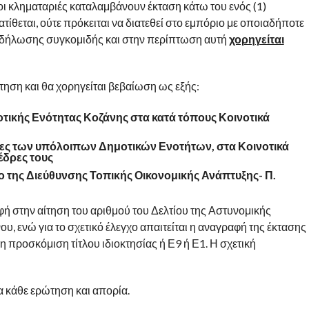
ι κληματαριές καταλαμβάνουν έκταση κάτω του ενός (1)
τίθεται, ούτε πρόκειται να διατεθεί στο εμπόριο με οποιαδήποτε
δήλωσης συγκομιδής και στην περίπτωση αυτή
χορηγείται
τηση και θα χορηγείται βεβαίωση ως εξής:
μοτικής Ενότητας Κοζάνης στα κατά τόπους Κοινοτικά
ητες των υπόλοιπων Δημοτικών Ενοτήτων, στα Κοινοτικά
έδρες τους
ιο της Διεύθυνσης Τοπικής Οικονομικής Ανάπτυξης- Π.
φή στην αίτηση του αριθμού του Δελτίου της Αστυνομικής
ου, ενώ για το σχετικό έλεγχο απαιτείται η αναγραφή της έκτασης
η προσκόμιση τίτλου ιδιοκτησίας ή Ε9 ή Ε1. Η σχετική
α κάθε ερώτηση και απορία.