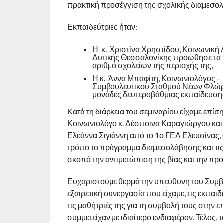
πρακτική προσέγγιση της σχολικής διαμεσολ
Εκπαιδεύτριες ήταν:
Η κ. Χριστίνα Χρηστίδου, Κοινωνική
Δυτικής Θεσσαλονίκης προώθησε τα τ
αριθμό σχολείων της περιοχής της,
Η κ. Άννα Μπαφίτη, Κοινωνιολόγος 
Συμβουλευτικού Σταθμού Νέων Φλώρι
μονάδες δευτεροβάθμιας εκπαίδευσ
Κατά τη διάρκεια του σεμιναρίου είχαμε επίσ
Κοινωνιολόγο κ. Δέσποινα Καραγιώργου και τ
Ελεάννα Σιγιάννη από το 1ο ΓΕΛ Ελευσίνας, ο
τρόπο το πρόγραμμα διαμεσολάβησης και τις 
σκοπό την αντιμετώπιση της βίας και την πρ
Ευχαριστούμε θερμά την υπεύθυνη του Συμβ
εξαιρετική συνεργασία που είχαμε, τις εκπαιδε
τις μαθήτριές της για τη συμβολή τους στην ε
συμμετείχαν με ιδιαίτερο ενδιαφέρον. Τέλος, 