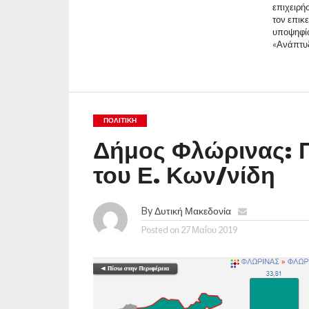
επιχειρή
τον επικ
υποψηφί
«Ανάπτυξ
ΠΟΛΙΤΙΚΉ
Δήμος Φλώρινας: Π
του Ε. Κων/νίδη
By
Δυτική Μακεδονία
Posted on
27 Μαΐου 2019