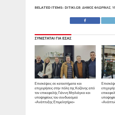
RELATED ITEMS:
DITIKI.GR
,
ΔΉΜΟΣ ΦΛΏΡΙΝΑΣ
,
Υ
ΣΥΝΙΣΤΑΤΑΙ ΓΙΑ ΕΣΑΣ
Επισκέψεις σε καταστήματα και
Επισκέψε
επιχειρήσεις στην πόλη της Κοζάνης από
επιχειρή
τον επικεφαλής Γιάννη Μητλιάγκα και
επικεφαλ
υποψηφίους του συνδυασμού
υποψηφί
«Ανάπτυξης Επιμελητήριο»
«Ανάπτυξ