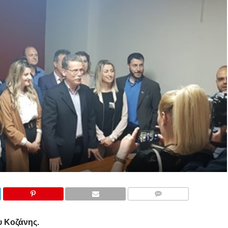
COMMENTS
υ Κοζάνης.