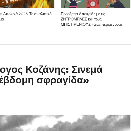
κη Αποκριά 2025: Το αναλυτικό
Προεόρτια Αποκριάς με τις
μα
ΖΝΤΡΟΜΠΛΕΣ και τους
ΜΠΙΣΤΙΡΕΝΙΟΥΣ – Σας περιμένουμε!
ογος Κοζάνης: Σινεμά
 έβδομη σφραγίδα»