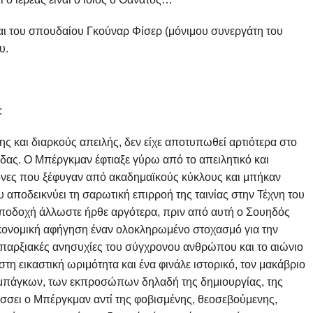
ι του σπουδαίου Γκούναρ Φίσερ (μόνιμου συνεργάτη του
υ.
:
 και διαρκούς απειλής, δεν είχε αποτυπωθεί αρτιότερα στο
δας. Ο Μπέργκμαν έφτιαξε γύρω από το απειλητικό και
όνες που ξέφυγαν από ακαδημαϊκούς κύκλους και μπήκαν
 αποδεικνύει τη σαρωτική επιρροή της ταινίας στην Τέχνη του
αποδοχή άλλωστε ήρθε αργότερα, πριν από αυτή ο Σουηδός
κονομική αφήγηση έναν ολοκληρωμένο στοχασμό για την
παρξιακές ανησυχίες του σύγχρονου ανθρώπου και το αιώνιο
η εικαστική ωριμότητα και ένα φινάλε ιστορικό, τον μακάβριο
ιμπάγκων, των εκπροσώπων δηλαδή της δημιουργίας, της
σσει ο Μπέργκμαν αντί της φοβισμένης, θεοσεβούμενης,