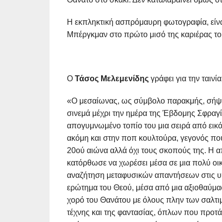
Η εκπληκτική ασπρόμαυρη φωτογραφία, είνα
Μπέργκμαν στο πρώτο μισό της καριέρας το
Ο
Τάσος Μελεμενίδης
γράφει για την ταινία
«Ο μεσαίωνας, ως σύμβολο παρακμής, σήψης
σινεμά μέχρι την ημέρα της Έβδομης Σφραγί
απογυμνωμένο τοπίο του μια σειρά από εικ
ακόμη και στην ποπ κουλτούρα, γεγονός που
20ού αιώνα αλλά όχι τους σκοπούς της. Η 
κατόρθωσε να χωρέσει μέσα σε μια πολύ οι
αναζήτηση μεταφυσικών απαντήσεων στις υ
ερώτημα του Θεού, μέσα από μια αξιοθαύμαστ
χορό του Θανάτου με όλους πλην των σαλτ
τέχνης και της φαντασίας, όπλων που προτά