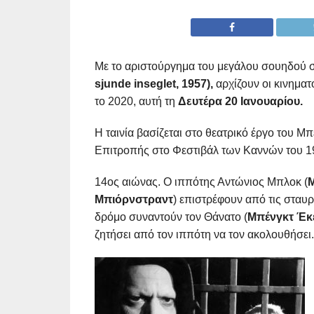
Με το αριστούργημα του μεγάλου σουηδού 
sjunde
inseglet
, 1957),
αρχίζουν οι κινημα
το 2020, αυτή τη
Δευτέρα 20 Ιανουαρίου.
Η ταινία βασίζεται στο θεατρικό έργο του 
Επιτροπής στο Φεστιβάλ των Καννών του 19
14ος αιώνας. Ο ιππότης Αντώνιος Μπλοκ (
Μ
Μπιόρνστραντ
) επιστρέφουν από τις σταυρ
δρόμο συναντούν τον Θάνατο (
Μπένγκτ Έκ
ζητήσει από τον ιππότη να τον ακολουθήσει.