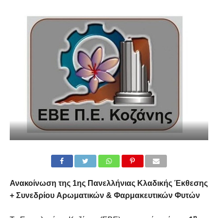
Ανακοίνωση της
1η
ς
Πανελλήνιας
Κλαδική
ς
Έκθεση
ς
+
Συνεδρίου
Αρωματικών & Φαρμακευτικών Φυτών
η