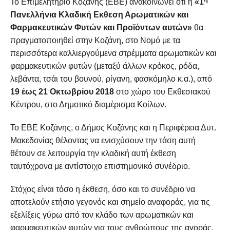
Το Επιμελητήριο Κοζάνης
(ΕΒΕ) ανακοινώνει ότι η
«1
Πανελλήνια
Κλαδική Εκθεση Αρωματικών και
Φαρμακευτικών Φυτών
και Προϊόντων αυτών»
θα
πραγματοποιηθεί
στην Κοζάνη, στο Νομό με τα
περισσότερα καλλιεργούμενα στρέμματα αρωματικών και
φαρμακευτικών φυτών (μεταξύ άλλων κρόκος, ρόδα,
λεβάντα, τσάι του βουνού, ρίγανη, φασκόμηλο κ.α.)
, από
19 έως 21 Οκτωβρίου 2018
στο χώρο του Εκθεσιακού
Κέντρου, στο Δημοτικό διαμέρισμα Κοίλων.
Το ΕΒΕ Κοζάνης, ο Δήμος Κοζάνης και η Περιφέρεια Δυτ.
Μακεδονίας θέλοντας να ενισχύσουν την τάση αυτή
θέτουν σε λειτουργία την κλαδική αυτή έκθεση
ταυτόχρονα με αντίστοιχο επιστημονικό συνέδριο.
Στόχος είναι τόσο η έκθεση
,
όσο και το συνέδριο να
αποτελούν ετήσιο γεγονός και σημείο αναφοράς, για τις
εξελίξεις γύρω από τον κλάδο των αρωματικών και
φαρμακευτικών φυτών για τους ανθρώπους της αγοράς,