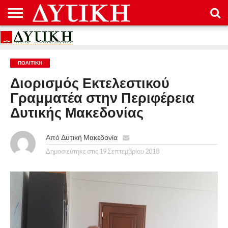
ΑΡΧΙΚΉ
ΕΠΙΚΟΙΝΩΝΊΑ
ΌΡΟΙ
ΠΡΟΣΤΑΣΊΑ
ΧΡΉΣΗΣ
ΠΡΟΣΩΠΙΚΏΝ
ΔΕΔΟΜΈΝΩΝ
ΠΟΛΙΤΙΚΉ
Διορισμός Εκτελεστικού
Γραμματέα στην Περιφέρεια
Δυτικής Μακεδονίας
Από
Δυτική Μακεδονία
Δημοσιεύτηκε στις
19 Σεπτεμβρίου 2018