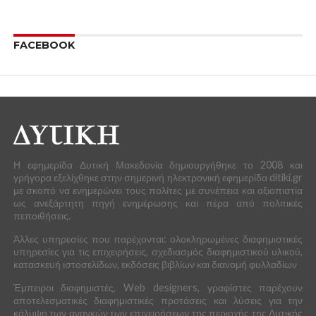
FACEBOOK
Η εφημερίδα Δυτική Μακεδονία δημιουργήθηκε το 2008 και
γρήγορα εξελίχθηκε στην σημερινή ηλεκτρονική εφημερίδα ditiki.gr
με σκοπό να ενημερώνει τους πολίτες με συνέπεια και αξιοπιστία
ως ανεξάρτητη πηγή ενημέρωσης και πέρα από πολιτικές
πεποιθήσεις.
Άλλες υπηρεσίες που παρέχονται: ολοκληρωμένες διαφημιστικές
υπηρεσίες για τις επιχειρήσεις, σχεδιασμός διαφημιστικού υλικού,
κατασκευή ιστοσελίδων, εκδόσεις βιβλίων και διανομή φυλλαδίων
Έμπειροι διαφημιστές, Web designers, γραφίστες παρέχουν
αποτελεσματικές διαφημιστικές προτάσεις και λύσεις για την
κάλυψη των αναγκών των επιχειρήσεων της περιοχής της Δυτικής