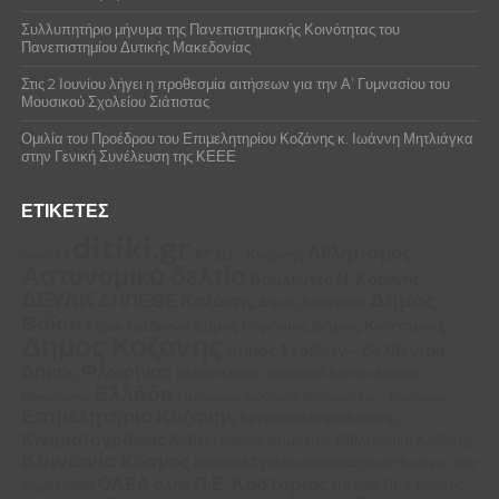
Συλλυπητήριο μήνυμα της Πανεπιστημιακής Κοινότητας του
Πανεπιστημίου Δυτικής Μακεδονίας
Στις 2 Ιουνίου λήγει η προθεσμία αιτήσεων για την Α’ Γυμνασίου του
Μουσικού Σχολείου Σιάτιστας
Ομιλία του Προέδρου του Επιμελητηρίου Κοζάνης κ. Ιωάννη Μητλιάγκα
στην Γενική Συνέλευση της ΚΕΕΕ
ΕΤΙΚΈΤΕΣ
ditiki.gr
Αθλητισμός
ΑΡΣΙΣ - Κοζάνης
covid 19
Αστυνομικό δελτίο
Βουλευτές Ν. Κοζάνης
ΔΕΥΑΚ
Δήμος
ΔΗΠΕΘΕ Κοζάνης
Δήμος Αμυνταίου
Βοΐου
Δήμος Καστοριάς
Δήμος Εορδαίας
Δήμος Γρεβενών
Δήμος Κοζάνης
Δήμος Σερβίων – Βελβεντού
Δήμος Φλώρινας
Δελτιο Καιρου
Εκθεσιακό Κέντρο Δυτικής
Ελλάδα
Μακεδονίας
Εμπορικός Σύλλογος Πτολεμαΐδας – Εορδαίας
Επιμελητήριο Κοζάνης
Εργατικό Κέντρο Κοζάνης
Κινηματογράφος
Κοβεντάρειος Δημοτική Βιβλιοθήκη Κοζάνης
Κοινωνία
Κόσμος
Μουσικό Σχολείο Σιάτιστας
Νέα
ΝΟΔΕ Κοζάνης
Π.Ε. Καστοριάς
ΟΑΕΔ
Δημοκρατία
ΠΑΣΟΚ
ΠΕΔ Δυτικής
ΟΑΠΝ