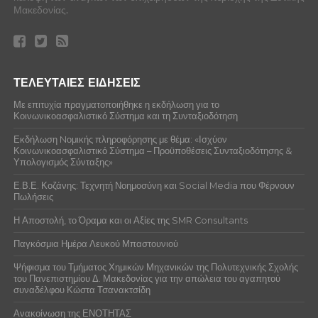
Μακεδονίας.
ΤΕΛΕΥΤΑΙΕΣ ΕΙΔΗΣΕΙΣ
Με επιτυχία πραγματοποιήθηκε η εκδήλωση για το
Κοινωνικοασφαλιστικό Σύστημα και τη Συνταξιοδότηση
Εκδήλωση Nομικής πληροφόρησης με θέμα: «Ισχύον
Κοινωνικοασφαλιστικό Σύστημα – Προϋποθέσεις Συνταξιοδότησης &
Υπολογισμός Σύνταξης»
Ε.Β.Ε. Κοζάνης: Τεχνητή Νοημοσύνη και Social Media που Φέρνουν
Πωλήσεις
Η Αποστολή, το Όραμα και οι Αξίες της SMR Consultants
Παγκόσμια Ημέρα Λευκού Μπαστουνιού
Ψήφισμα του Τμήματος Χημικών Μηχανικών της Πολυτεχνικής Σχολής
του Πανεπιστημίου Δ. Μακεδονίας για την απώλεια του αγαπητού
συναδέλφου Κώστα Τσανακτσίδη
Ανακοίνωση της ΕΝΟΤΗΤΑΣ