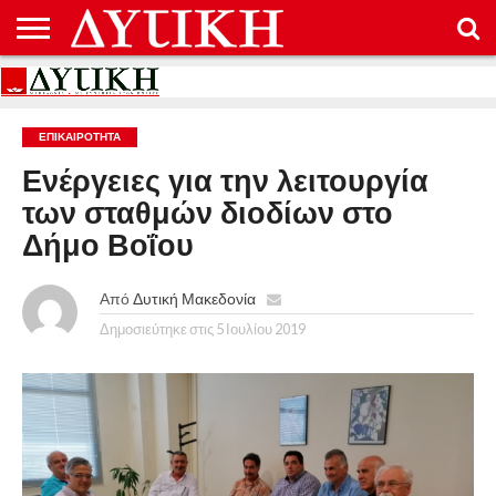
ΑΡΧΙΚΉ
ΕΠΙΚΟΙΝΩΝΊΑ
ΌΡΟΙ
ΠΡΟΣΤΑΣΊΑ
ΧΡΉΣΗΣ
ΠΡΟΣΩΠΙΚΏΝ
ΔΕΔΟΜΈΝΩΝ
ΕΠΙΚΑΙΡΟΤΗΤΑ
Ενέργειες για την λειτουργία
των σταθμών διοδίων στο
Δήμο Βοΐου
Από
Δυτική Μακεδονία
Δημοσιεύτηκε στις
5 Ιουλίου 2019