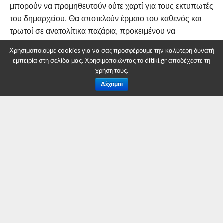
μπορούν να προμηθευτούν ούτε χαρτί για τους εκτυπωτές
του δημαρχείου. Θα αποτελούν έρμαιο του καθενός και
τρωτοί σε ανατολίτικα παζάρια, προκειμένου να
διοικήσουν στοιχειωδώς…
Χρησιμοποιούμε cookies για να σας προσφέρουμε την καλύτερη δυνατή
εμπειρία στη σελίδα μας. Χρησιμοποιώντας το ditiki.gr αποδέχεστε τη
Κάτι αντίστοιχο θα γίνει και σε εθνικό επίπεδο εάν η Νέα
χρήση τους.
Δημοκρατία δεν λάβει ισχυρή εντολή και δεν μπορέσει ο
Δέχομαι
Κυριάκος Μητσοτάκης να σχηματίσει Κυβέρνηση. Ευχή
όλων είναι να δείξουν τα πολιτικά κόμματα την
απαραίτητη ωριμότητα και να σχηματιστεί Κυβέρνηση σε
περίπτωση μη αυτοδυναμίας της Νέας Δημοκρατίας, αλλά
αυτό είναι ένα μεγάλο ρίσκο… Εάν δεν σχηματιστεί
Κυβέρνηση θα προχωρήσουμε αναγκαστικά σε νέες
εκλογές, με την απλή αναλογική αυτή τη φορά… Εκεί τα
περιθώρια κυβερνησιμότητας της χώρας στενεύουν!
Δημιουργεί ένα αίσθημα έντονης δυσφορίας το γεγονός
ότι κάποια πολιτικά στελέχη που ανήκαν μέχρι πρόσφατα