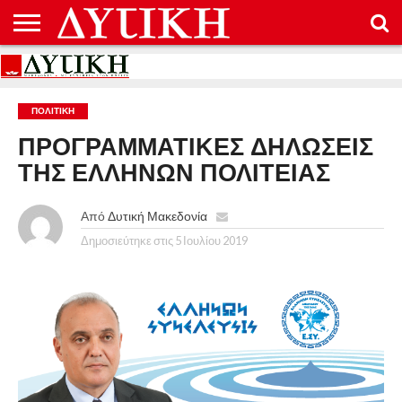
ΑΡΧΙΚΉ
ΕΠΙΚΟΙΝΩΝΊΑ
ΌΡΟΙ
ΠΡΟΣΤΑΣΊΑ
ΧΡΉΣΗΣ
ΠΡΟΣΩΠΙΚΏΝ
ΔΕΔΟΜΈΝΩΝ
ΠΟΛΙΤΙΚΉ
ΠΡΟΓΡΑΜΜΑΤΙΚΕΣ ΔΗΛΩΣΕΙΣ
ΤΗΣ ΕΛΛΗΝΩΝ ΠΟΛΙΤΕΙΑΣ
Από
Δυτική Μακεδονία
Δημοσιεύτηκε στις
5 Ιουλίου 2019