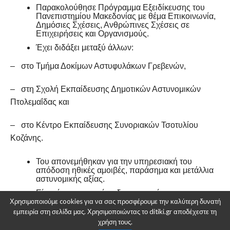
Παρακολούθησε Πρόγραμμα Εξειδίκευσης του
Πανεπιστημίου Μακεδονίας με θέμα Επικοινωνία,
Δημόσιες Σχέσεις, Ανθρώπινες Σχέσεις σε
Επιχειρήσεις και Οργανισμούς.
Έχει διδάξει μεταξύ άλλων:
– στο Τμήμα Δοκίμων Αστυφυλάκων Γρεβενών,
– στη Σχολή Εκπαίδευσης Δημοτικών Αστυνομικών
Πτολεμαΐδας και
– στο Κέντρο Εκπαίδευσης Συνοριακών Τσοτυλίου
Κοζάνης.
Του απονεμήθηκαν για την υπηρεσιακή του
απόδοση ηθικές αμοιβές, παράσημα και μετάλλια
αστυνομικής αξίας.
Είναι έγγαμος και έχει δυο γιους, έναν
Ηλεκτρολόγο Μηχανικό και έναν Χημικό.
Χρησιμοποιούμε cookies για να σας προσφέρουμε την καλύτερη δυνατή
εμπειρία στη σελίδα μας. Χρησιμοποιώντας το ditiki.gr αποδέχεστε τη
χρήση τους.