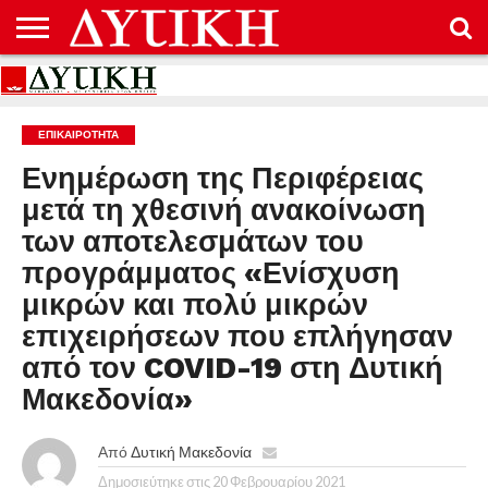
ΑΡΧΙΚΉ
ΕΠΙΚΟΙΝΩΝΊΑ
ΌΡΟΙ
ΠΡΟΣΤΑΣΊΑ
ΧΡΉΣΗΣ
ΠΡΟΣΩΠΙΚΏΝ
ΔΕΔΟΜΈΝΩΝ
ΕΠΙΚΑΙΡΟΤΗΤΑ
Ενημέρωση της Περιφέρειας
μετά τη χθεσινή ανακοίνωση
των αποτελεσμάτων του
προγράμματος «Ενίσχυση
μικρών και πολύ μικρών
επιχειρήσεων που επλήγησαν
από τον COVID-19 στη Δυτική
Μακεδονία»
Από
Δυτική Μακεδονία
Δημοσιεύτηκε στις
20 Φεβρουαρίου 2021