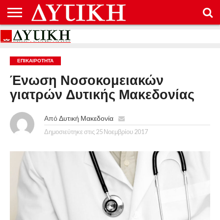
ΑΡΧΙΚΉ
ΕΠΙΚΟΙΝΩΝΊΑ
ΌΡΟΙ
ΠΡΟΣΤΑΣΊΑ
ΧΡΉΣΗΣ
ΠΡΟΣΩΠΙΚΏΝ
ΔΕΔΟΜΈΝΩΝ
ΕΠΙΚΑΙΡΟΤΗΤΑ
Ένωση Νοσοκομειακών
γιατρών Δυτικής Μακεδονίας
Από
Δυτική Μακεδονία
Δημοσιεύτηκε στις
25 Νοεμβρίου 2017