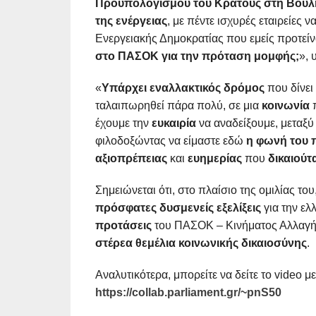
Προϋπολογισμού του Κράτους στη Βουλ
της ενέργειας
, με πέντε ισχυρές εταιρείες 
Ενεργειακής Δημοκρατίας που εμείς προτείν
στο ΠΑΣΟΚ για την πρόταση μομφής;
», 
«
Υπάρχει εναλλακτικός δρόμος
που δίνει
ταλαιπωρηθεί πάρα πολύ, σε μια
κοινωνία
έχουμε την
ευκαιρία
να αναδείξουμε, μεταξ
φιλοδοξώντας να είμαστε εδώ
η φωνή του 
αξιοπρέπειας
και
ευημερίας
που
δικαιούτ
Σημειώνεται ότι, στο πλαίσιο της ομιλίας 
πρόσφατες δυσμενείς εξελίξεις
για την ελ
προτάσεις
του ΠΑΣΟΚ – Κινήματος Αλλαγή
στέρεα θεμέλια κοινωνικής δικαιοσύνης
.
Αναλυτικότερα, μπορείτε να δείτε το video μ
https://collab.parliament.gr/~pnS50