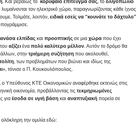
ή
. Και βεβαίως το
κορυφαίο επίτευγμά σας
, το
ολιγοπώλιο
να λυμαίνονται τον ηλεκτρικό χώρο, παραγνωρίζοντας κάθε ίχνος
ουμε. Τολμάτε, λοιπόν,
ειδικά εσείς να “κουνάτε το δάχτυλο”
υπογράμμισε.
ανάσα ελπίδας
και
προοπτικής
σε μια
χώρα
που έχει
που
αξίζει
ένα
πολύ καλύτερο μέλλον
. Αυτόν το δρόμο θα
ύ άλλων, στην
τριήμερη συζήτηση
που ακολουθεί,
πολίτη
, των προβλημάτων που βιώνει και ιδίως της
αι
», τόνισε ο Π. Κουκουλόπουλος.
του, ο Υπεύθυνος ΚΤΕ Οικονομικών αναφέρθηκε εκτενώς στις
ληνική οικονομία, προβάλλοντας τις
τεκμηριωμένες
ς για
έσοδα σε υγιή βάση
και
αναπτυξιακή
πορεία σε
ε ολόκληρη την ομιλία εδώ: