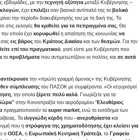
ες εβδομάδες, με την
τεχνητή οξύτητα
μεταξύ Κυβέρνησης –
εκλογών,
έχει
επιλέξει
σαν βασικό αντίπαλό της το
βολικό
ρίνει την περίοδο διακυβέρνησής του με τη δική της. Το
ότι στις εκλογές
θα κριθείτε για τα πεπραγμένα σας.
Θα
α την οποία έχει
κορυφωθεί
η απαίτηση της κοινωνίας
να
σας
εις βάρος
του
Κράτους Δικαίου
και των
θεσμών
. Για την
θείτε επί του πραγματικού
, γιατί είστε μια Κυβέρνηση που
α
τα
προβλήματα
που αντιμετωπίζουν οι πολίτες και
σε αυτά
ς
αντέκρουσε
την «πρώτη γραμμή άμυνας» της Κυβέρνησης
θεν σύμπλευσης
του ΠΑΣΟΚ με συμφέροντα. «Οι ισχυρισμοί
ντηση
, την οποία
ξέρετε πολύ καλά.
Γνωρίζετε για τα
δώρα”
στην Κοινοπραξία του αεροδρομίου “
Ελευθέριος
α
πραγματοποιούν τα
super
market
,
ενώ το εισόδημα των
ρίβειας. Τα
ιλιγγιώδη κέρδη
που –
ανερυθρίαστα
και
στιγμή που η
στρόφιγγα της χρηματοδότησης έχει κλείσει για
ει ο
ΟΟΣΑ,
η
Ευρωπαϊκή Κεντρική Τράπεζα
, το
Γραφείο