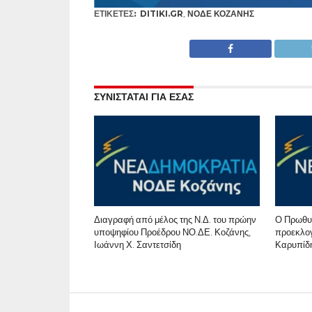
ΕΤΙΚΕΤΕΣ:
DITIKI.GR
,
ΝΟΔΕ ΚΟΖΆΝΗΣ
ΣΥΝΙΣΤΑΤΑΙ ΓΙΑ ΕΣΑΣ
Διαγραφή από μέλος της Ν.Δ. του πρώην
Ο Πρωθυ
υποψηφίου Προέδρου ΝΟ.ΔΕ. Κοζάνης,
προεκλογ
Ιωάννη Χ. Σαντετσίδη
Καρυπίδη