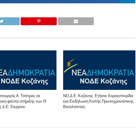
πουργός Α. Τσίπρας σε
ΝΟ.Δ.Ε. Κοζάνης: Ετήσια Χοροεσπερίδα
ική φιέστα στήριξης των Θ.
και Εκδήλωση Κοπής Πρωτοχρονιάτικης
 & Ε. Στεργίου
Βασιλόπιτας