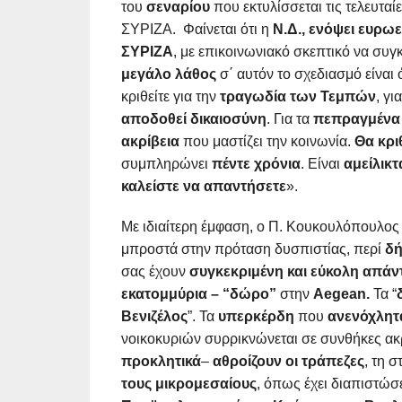
του
σεναρίου
που εκτυλίσσεται τις τελευταί
ΣΥΡΙΖΑ. Φαίνεται ότι η
Ν.Δ., ενόψει ευρω
ΣΥΡΙΖΑ
, με επικοινωνιακό σκεπτικό να συγκ
μεγάλο λάθος
σ΄ αυτόν το σχεδιασμό είναι 
κριθείτε για την
τραγωδία των Τεμπών
, γι
αποδοθεί δικαιοσύνη
. Για τα
πεπραγμένα
ακρίβεια
που μαστίζει την κοινωνία.
Θα κρι
συμπληρώνει
πέντε χρόνια
. Είναι
αμείλικτ
καλείστε να απαντήσετε
».
Με ιδιαίτερη έμφαση, ο Π. Κουκουλόπουλο
μπροστά στην πρόταση δυσπιστίας, περί
δή
σας έχουν
συγκεκριμένη και εύκολη απά
εκατομμύρια – “δώρο”
στην
Aegean
.
Τα “
Βενιζέλος
”. Τα
υπερκέρδη
που
ανενόχλητ
νοικοκυριών συρρικνώνεται σε συνθήκες ακ
προκλητικά
–
αθροίζουν οι τράπεζες
, τη 
τους μικρομεσαίους
, όπως έχει διαπιστώσ