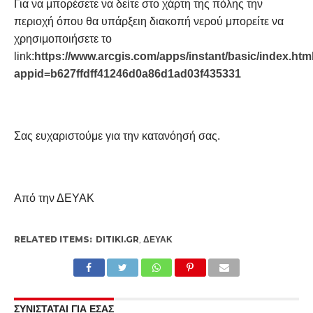
Για να μπορέσετε να δείτε στο χάρτη της πόλης την
περιοχή όπου θα υπάρξειη διακοπή νερού μπορείτε να
χρησιμοποιήσετε το
link:
https://www.arcgis.com/apps/instant/basic/index.htm
appid=b627ffdff41246d0a86d1ad03f435331
Σας ευχαριστούμε για την κατανόησή σας.
Από την ΔΕΥΑΚ
RELATED ITEMS:
DITIKI.GR
,
ΔΕΥΑΚ
ΣΥΝΙΣΤΑΤΑΙ ΓΙΑ ΕΣΑΣ