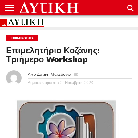
ΑΡΧΙΚΉ
ΕΠΙΚΟΙΝΩΝΊΑ
ΌΡΟΙ
ΠΡΟΣΤΑΣΊΑ
ΧΡΉΣΗΣ
ΠΡΟΣΩΠΙΚΏΝ
ΔΕΔΟΜΈΝΩΝ
ΕΠΙΚΑΙΡΟΤΗΤΑ
Επιμελητήριο Κοζάνης:
Τριήμερο Workshop
Από
Δυτική Μακεδονία
Δημοσιεύτηκε στις
22 Νοεμβρίου 2023