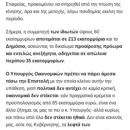
Εταιρείας, προκειμένου να στηριχθεί από την πτώση της
κίνησης, άρα και της μετοχής, λόγω πανδημίας εκείνη την
περίοδο.
Σήμερα, η συμμετοχή
των ιδιωτών
ύψους 60
εκατομμυρίων
αποτιμάται σε 213 εκατομμύρια
και το
Δημόσιο,
ασκώντας το δικαίωμα
προαίρεσης πρόωρα
και εντελώς ανεξήγητα
,
οδηγείται σε απώλεια
περίπου 35 εκατομμυρίων
.
Ο Υπουργός Οικονομικών πρέπει να πάρει άμεσα
πίσω την Επιστολή
με την οποία κλείνει αυτήν την
υπόθεση, γιατί
πολιτικά δεν αντέχει
σε καμία κριτική,
οικονομικά δεν στέκεται
-εάν πραγματικά κρέμεται ο
προϋπολογισμός από 85 εκατομμύρια ευρώ, είναι ένα
άλλο ζήτημα, ας μας το πει ο κ. Υπουργός- αλλά κυρίως
και πάνω από όλα
δεν στέκεται ηθικά
. Δεν είναι κανενός
μας, ούτε της Κυβέρνησης, τα
λεφτά των