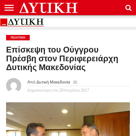
ΑΡΧΙΚΉ
ΕΠΙΚΟΙΝΩΝΊΑ
ΌΡΟΙ
ΠΡΟΣΤΑΣΊΑ
ΧΡΉΣΗΣ
ΠΡΟΣΩΠΙΚΏΝ
ΔΕΔΟΜΈΝΩΝ
ΠΟΛΙΤΙΚΉ
Επίσκεψη του Ούγγρου
Πρέσβη στον Περιφερειάρχη
Δυτικής Μακεδονίας
Από
Δυτική Μακεδονία
Δημοσιεύτηκε στις
28 Απριλίου 2017