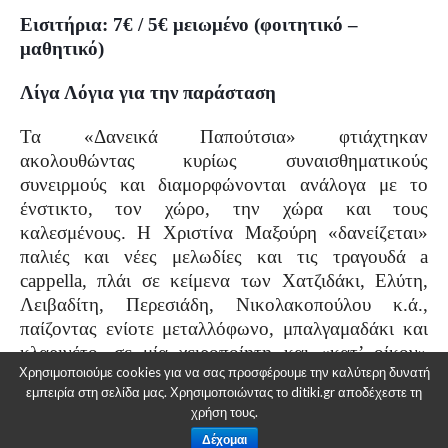
Εισιτήρια: 7€ / 5€ μειωμένο (φοιτητικό –
μαθητικό)
Λίγα Λόγια για την παράσταση
Τα «Δανεικά Παπούτσια» φτιάχτηκαν
ακολουθώντας κυρίως συναισθηματικούς
συνειρμούς και διαμορφώνονται ανάλογα με το
ένστικτο, τον χώρο, την χώρα και τους
καλεσμένους. Η Χριστίνα Μαξούρη «δανείζεται»
παλιές και νέες μελωδίες και τις τραγουδά a
cappella, πλάι σε κείμενα των Χατζιδάκι, Ελύτη,
Λειβαδίτη, Περεσιάδη, Νικολακοπούλου κ.ά.,
παίζοντας ενίοτε μεταλλόφωνο, μπαλγαμαδάκι και
κλαρινέτο, σε μία χειροποίητη και «κατ’ οίκον»
Χρησιμοποιούμε cookies για να σας προσφέρουμε την καλύτερη δυνατή
συναυλία, με σκοπό την κατάργηση της απόστασης
εμπειρία στη σελίδα μας. Χρησιμοποιώντας το ditiki.gr αποδέχεστε τη
μεταξύ κοινού κι ερμηνευτή.
χρήση τους.
Δέχομαι
Η παράσταση ξεκίνησε το ταξίδι της το Νοέμβριο