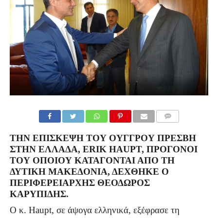
COMMENTS
ΤΗΝ ΕΠΊΣΚΕΨΗ ΤΟΥ ΟΎΓΓΡΟΥ ΠΡΈΣΒΗ
ΣΤΗΝ ΕΛΛΆΔΑ, ERIK HAUPT, ΠΡΌΓΟΝΟΙ
ΤΟΥ ΟΠΟΊΟΥ ΚΑΤΆΓΟΝΤΑΙ ΑΠΌ ΤΗ
ΔΥΤΙΚΉ ΜΑΚΕΔΟΝΊΑ, ΔΈΧΘΗΚΕ Ο
ΠΕΡΙΦΕΡΕΙΆΡΧΗΣ ΘΕΌΔΩΡΟΣ
ΚΑΡΥΠΊΔΗΣ.
Ο κ. Haupt, σε άψογα ελληνικά, εξέφρασε τη