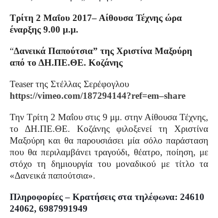
Τρίτη 2 Μαΐου 2017– Αίθουσα Τέχνης ώρα
έναρξης 9.00 μ.μ.
“
Δανεικά Παπούτσια” της Χριστίνα Μαξούρη
από το ΔΗ.ΠΕ.ΘΕ. Κοζάνης
Teaser
της Στέλλας Σερέφογλου
https
://
vimeo
.
com
/187294144?
ref
=
em
–
share
Την Τρίτη 2 Μαΐου στις 9 μμ. στην Αίθουσα Τέχνης,
το ΔΗ.ΠΕ.ΘΕ. Κοζάνης φιλοξενεί τη Χριστίνα
Μαξούρη και θα παρουσιάσει μία σόλο παράσταση
που θα περιλαμβάνει τραγούδι, θέατρο, ποίηση, με
στόχο τη δημιουργία του μοναδικού με τίτλο τα
«Δανεικά παπούτσια».
Πληροφορίες – Κρατήσεις στα τηλέφωνα: 24610
24062, 6987991949