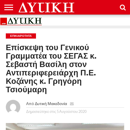
ΑΡΧΙΚΉ
ΕΠΙΚΟΙΝΩΝΊΑ
ΌΡΟΙ
ΠΡΟΣΤΑΣΊΑ
ΧΡΉΣΗΣ
ΠΡΟΣΩΠΙΚΏΝ
ΔΕΔΟΜΈΝΩΝ
ΕΠΙΚΑΙΡΟΤΗΤΑ
Επίσκεψη του Γενικού
Γραμματέα του ΣΕΓΑΣ κ.
Σεβαστή Βασίλη στον
Αντιπεριφερειάρχη Π.Ε.
Κοζάνης κ. Γρηγόρη
Τσιούμαρη
Από
Δυτική Μακεδονία
Δημοσιεύτηκε στις
5 Αυγούστου 2020