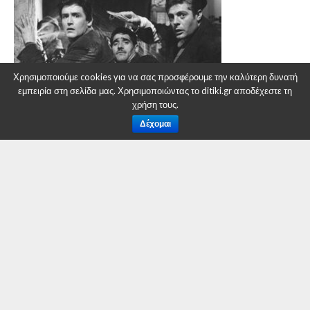
Χρησιμοποιούμε cookies για να σας προσφέρουμε την καλύτερη δυνατή
εμπειρία στη σελίδα μας. Χρησιμοποιώντας το ditiki.gr αποδέχεστε τη
χρήση τους.
Δέχομαι
Η ταινία που παραμένει διαχρονική και απολαυστική όσο
και εξήντα χρόνια πριν ήταν υποψήφια για το Όσκαρ
καλύτερης ξενόγλωσσης ταινίας, κέρδισε το δεύτερο
βραβείο στο Φεστιβάλ Σαν Σεμπαστιάν καθώς και τα
Βραβεία Σεναρίου, Α’ Ανδρικού Ρόλου και Παραγωγού