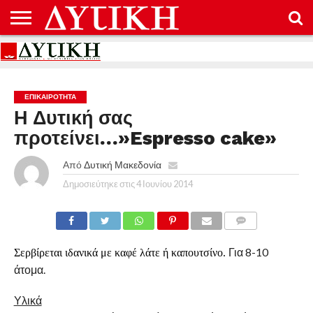
ΑΡΧΙΚΉ
ΕΠΙΚΟΙΝΩΝΊΑ
ΌΡΟΙ
ΠΡΟΣΤΑΣΊΑ
ΧΡΉΣΗΣ
ΠΡΟΣΩΠΙΚΏΝ
ΔΕΔΟΜΈΝΩΝ
ΕΠΙΚΑΙΡΟΤΗΤΑ
Η Δυτική σας
προτείνει…»Espresso cake»
Από
Δυτική Μακεδονία
Δημοσιεύτηκε στις
4 Ιουνίου 2014
COMMENTS
Για 8-10
Σερβίρεται ιδανικά με καφέ λάτε ή καπουτσίνο.
άτομα.
Υλικά