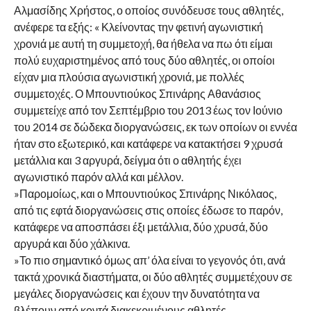
Αλμασίδης Χρήστος, ο οποίος συνόδευσε τους αθλητές,
ανέφερε τα εξής: « Κλείνοντας την φετινή αγωνιστική
χρονιά με αυτή τη συμμετοχή, θα ήθελα να πω ότι είμαι
πολύ ευχαριστημένος από τους δύο αθλητές, οι οποίοι
είχαν μια πλούσια αγωνιστική χρονιά, με πολλές
συμμετοχές. Ο Μπουντιούκος Σπινάρης Αθανάσιος
συμμετείχε από τον Σεπτέμβριο του 2013 έως τον Ιούνιο
του 2014 σε δώδεκα διοργανώσεις, εκ των οποίων οι εννέα
ήταν στο εξωτερικό, και κατάφερε να κατακτήσει 9 χρυσά
μετάλλια και 3 αργυρά, δείγμα ότι ο αθλητής έχει
αγωνιστικό παρόν αλλά και μέλλον.
»Παρομοίως, και ο Μπουντιούκος Σπινάρης Νικόλαος,
από τις εφτά διοργανώσεις στις οποίες έδωσε το παρόν,
κατάφερε να αποσπάσει έξι μετάλλια, δύο χρυσά, δύο
αργυρά και δύο χάλκινα.
»Το πιο σημαντικό όμως απ’ όλα είναι το γεγονός ότι, ανά
τακτά χρονικά διαστήματα, οι δύο αθλητές συμμετέχουν σε
μεγάλες διοργανώσεις και έχουν την δυνατότητα να
βλέπουν από κοντά διακεκριμένους αθλητές,