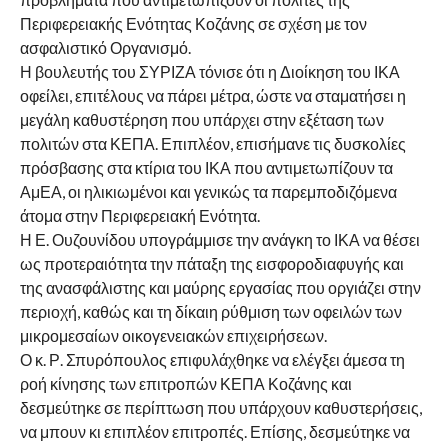
Περιφερειακής Ενότητας Κοζάνης σε σχέση με τον
ασφαλιστικό Οργανισμό.
Η βουλευτής του ΣΥΡΙΖΑ τόνισε ότι η Διοίκηση του ΙΚΑ
οφείλει, επιτέλους να πάρει μέτρα, ώστε να σταματήσει η
μεγάλη καθυστέρηση που υπάρχει στην εξέταση των
πολιτών στα ΚΕΠΑ. Επιπλέον, επισήμανε τις δυσκολίες
πρόσβασης στα κτίρια του ΙΚΑ που αντιμετωπίζουν τα
ΑμΕΑ, οι ηλικιωμένοι και γενικώς τα παρεμποδιζόμενα
άτομα στην Περιφερειακή Ενότητα.
Η Ε. Ουζουνίδου υπογράμμισε την ανάγκη το ΙΚΑ να θέσει
ως προτεραιότητα την πάταξη της εισφοροδιαφυγής και
της ανασφάλιστης και μαύρης εργασίας που οργιάζει στην
περιοχή, καθώς και τη δίκαιη ρύθμιση των οφειλών των
μικρομεσαίων οικογενειακών επιχειρήσεων.
Ο κ. Ρ. Σπυρόπουλος επιφυλάχθηκε να ελέγξει άμεσα τη
ροή κίνησης των επιτροπών ΚΕΠΑ Κοζάνης και
δεσμεύτηκε σε περίπτωση που υπάρχουν καθυστερήσεις,
να μπουν κι επιπλέον επιτροπές. Επίσης, δεσμεύτηκε να