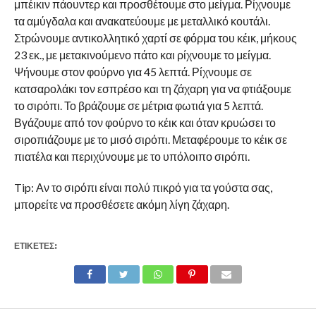
μπέικιν πάουντερ και προσθέτουμε στο μείγμα. Ρίχνουμε
τα αμύγδαλα και ανακατεύουμε με μεταλλικό κουτάλι.
Στρώνουμε αντικολλητικό χαρτί σε φόρμα του κέικ, μήκους
23 εκ., με μετακινούμενο πάτο και ρίχνουμε το μείγμα.
Ψήνουμε στον φούρνο για 45 λεπτά. Ρίχνουμε σε
κατσαρολάκι τον εσπρέσο και τη ζάχαρη για να φτιάξουμε
το σιρόπι. Το βράζουμε σε μέτρια φωτιά για 5 λεπτά.
Βγάζουμε από τον φούρνο το κέικ και όταν κρυώσει το
σιροπιάζουμε με το μισό σιρόπι. Μεταφέρουμε το κέικ σε
πιατέλα και περιχύνουμε με το υπόλοιπο σιρόπι.
Tip: Αν το σιρόπι είναι πολύ πικρό για τα γούστα σας,
μπορείτε να προσθέσετε ακόμη λίγη ζάχαρη.
ΕΤΙΚΕΤΕΣ: