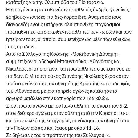
κατάταξης για την Ολυμπιάδα του Ρίο το 2016.
Η διοργάνωση απευθυνόταν σε αθλητές άνδρες-γυναίκες,
έφηβους-νεανίδες, παίδες-κορασίδες. Ανάμεσα στους
διαγωνιζόμενους υπήρχαν ολυμπιονίκες, παγκόσμιοι
πρωταθλητές και διακριθέντες αθλητές των χωρών και των
ηπείρων τους, οι οποίοι συμμετείχαν ως μέλη των εθνικών
τους ομάδων.
Από το Σύλλογο της Κοζάνης, «Μακεδονική Δύναμη»,
συμμετείχαν οι αδερφοί Μπουντιούκοι, Αθανάσιος και
Νικόλαος, οι οποίοι είναι και πρωταθλητές στις κατηγορίες
παίδων. Ο Μπουντιούκος Σπινάρης Νικόλαος έχασε στον
πρώτο αγώνα από τον αθλητή της Κροατίας και ο αδερφός
του, Αθανάσιος, μετά από τρείς αγώνες κατέκτησε το
αργυρό μετάλλιο στην κατηγορία των +65 κιλών.
Στον πρώτο αγώνα με τον Ιταλό αθλητή, το σκορ ήταν 5-2,
στον δεύτερο αγώνα με τον αθλητή από την Κροατία, 10-0,
και στον τελικό της κατηγορίας συνάντησε τον αθλητή από
την Πολώνια όπου και έχασε με σκορ 11-16.
Σε δηλώσεις του ο προπονητής του Συλλόγου, κ.