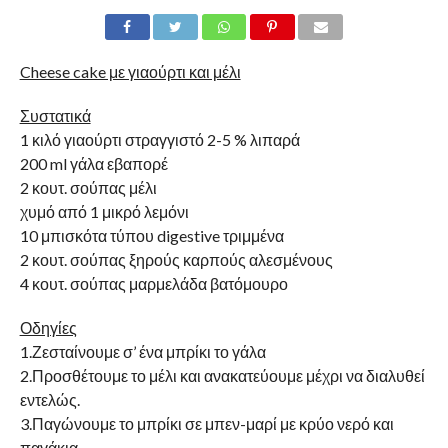
Cheese cake με γιαούρτι και μέλι
Συστατικά
1 κιλό γιαούρτι στραγγιστό 2-5 % λιπαρά
200 ml γάλα εβαπορέ
2 κουτ. σούπας μέλι
χυμό από 1 μικρό λεμόνι
10 μπισκότα τύπου digestive τριμμένα
2 κουτ. σούπας ξηρούς καρπούς αλεσμένους
4 κουτ. σούπας μαρμελάδα βατόμουρο
Οδηγίες
1.Ζεσταίνουμε σ’ ένα μπρίκι το γάλα
2.Προσθέτουμε το μέλι και ανακατεύουμε μέχρι να διαλυθεί
εντελώς.
3.Παγώνουμε το μπρίκι σε μπεν-μαρί με κρύο νερό και
παγάκια.