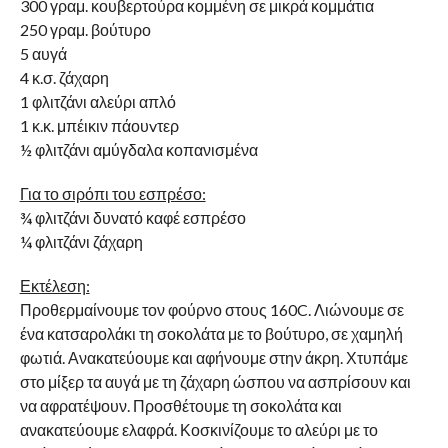
300 γραμ. κουβερτούρα κομμένη σε μικρά κομμάτια
250 γραμ. βούτυρο
5 αυγά
4 κ.σ. ζάχαρη
1 φλιτζάνι αλεύρι απλό
1 κ.κ. μπέικιν πάουvτερ
½ φλιτζάνι αμύγδαλα κοπανισμένα
Για το σιρόπι του εσπρέσο:
¾ φλιτζάνι δυνατό καφέ εσπρέσο
¼ φλιτζάνι ζάχαρη
Εκτέλεση:
Προθερμαίνουμε τον φούρνο στους 160C. Λιώνουμε σε
ένα κατσαρολάκι τη σοκολάτα με το βούτυρο, σε χαμηλή
φωτιά. Ανακατεύουμε και αφήνουμε στην άκρη. Χτυπάμε
στο μίξερ τα αυγά με τη ζάχαρη ώσπου να ασπρίσουν και
να αφρατέψουν. Προσθέτουμε τη σοκολάτα και
ανακατεύουμε ελαφρά. Κοσκινίζουμε το αλεύρι με το