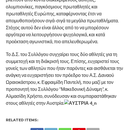
ολυμπιονίκες, παγκόσμιους πρωταθλητές και
πρωταθλητές Ευρώπης, καταφέρνοντας έτσι να
απομυθοποιήσουν σιγά-σιγά τα μεγάλα πρωταθλήματα.
Στόχος αυτού δεν είναι άλλος από το να μπορέσουν
αργότερα να λειτουργήσουν ψυχολογικά, και κατά
προέκταση αγωνιστικά, πιο απελευθερωμένα.
Το Δ.Σ. του Συλλόγου συγχαίρει τους δύο αθλητές για τη
συμμετοχή και τη διάκρισή τους. Επίσης, ευχαριστεί τους
γονείς των αθλητών που ήταν παρόντες και αισθάνεται την
ανάγκη να ευχαριστήσει τον πρόεδρο του Α.Σ. Δαναού
Ωραιοκάστρου, κ. Εφραιμίδη Παντελή, που μαζί με τον
προπονητή του Συλλόγου “Μακεδονική Δύναμη”, κ.
Αλμασίδη Χρήστο, συνόδευσαν και συμπαραστάθηκαν
στους αθλητές στην Αυστρία.
RELATED ITEMS: