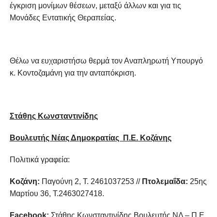
έγκριση μονίμων θέσεων, μεταξύ άλλων και για τις
Μονάδες Εντατικής Θεραπείας.
Θέλω να ευχαριστήσω θερμά τον Αναπληρωτή Υπουργό
κ. Κοντοζαμάνη για την ανταπόκριση.
Στάθης Κωνσταντινίδης
Βουλευτής Νέας Δημοκρατίας Π.Ε. Κοζάνης
Πολιτικά γραφεία:
Κοζάνη:
Παγούνη 2, Τ. 2461037253 //
Πτολεμαΐδα:
25ης
Μαρτίου 36, Τ.2463027418.
Facebook:
Στάθης Κωνσταντινίδης Βουλευτής ΝΔ – Π.Ε.