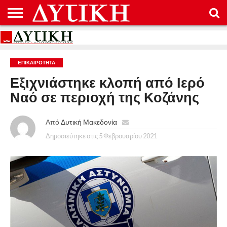
ΑΡΧΙΚΉ
ΕΠΙΚΟΙΝΩΝΊΑ
ΌΡΟΙ
ΠΡΟΣΤΑΣΊΑ
ΧΡΉΣΗΣ
ΠΡΟΣΩΠΙΚΏΝ
ΔΕΔΟΜΈΝΩΝ
ΕΠΙΚΑΙΡΟΤΗΤΑ
Εξιχνιάστηκε κλοπή από Ιερό
Ναό σε περιοχή της Κοζάνης
Από
Δυτική Μακεδονία
Δημοσιεύτηκε στις
5 Φεβρουαρίου 2021