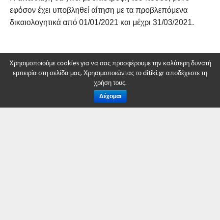
εφόσον έχει υποβληθεί αίτηση με τα προβλεπόμενα
δικαιολογητικά από 01/01/2021 και μέχρι 31/03/2021.
Χρησιμοποιούμε cookies για να σας προσφέρουμε την καλύτερη δυνατή
εμπειρία στη σελίδα μας. Χρησιμοποιώντας το ditiki.gr αποδέχεστε τη
χρήση τους.
Η αίτηση
Δέχομαι
RELATED ITEMS:
DITIKI.GR
,
ΔΉΜΟΣ ΚΟΖΆΝΗΣ
ΣΥΝΙΣΤΑΤΑΙ ΓΙΑ ΕΣΑΣ
Δήμος Κοζάνης: Τα φετινά SourdGames θα
πραγματοποιηθούν την Πέμπτη 27
Φεβρουαρίου 2025