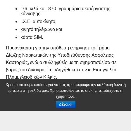
-76- κιλά και -870- γραμμάρια ακατέργαστης
κάνναβης,
Ι.Χ.Ε. αυτοκίνητο,
κινητό τηλέφωνο και
κάρτα SIM.
Προανάκριση για την υπόθεση ενήργησε το Τμήμα
Δίωξης Ναρκωτικών της Υποδιεύθυνσης Ασφάλειας
Καστοριάς, ενώ ο συλληφθείς με τη σχηματισθείσα σε
βάρος του δικογραφία, οδηγήθηκε στον κ. Εισαγγελέα
Πλημμελειοδικών Κιλκίς.
Χρησιμοποιούμε cookies για να σας προσφέρουμε την καλύτερη δυνατή
εμπειρία στη σελίδα μας. Χρησιμοποιώντας το ditiki.gr αποδέχεστε τη
χρήση τους.
Δέχομαι
RELATED ITEMS:
DITIKI.GR
,
ΑΣΤΥΝΟΜΙΚΌ ΔΕΛΤΊΟ