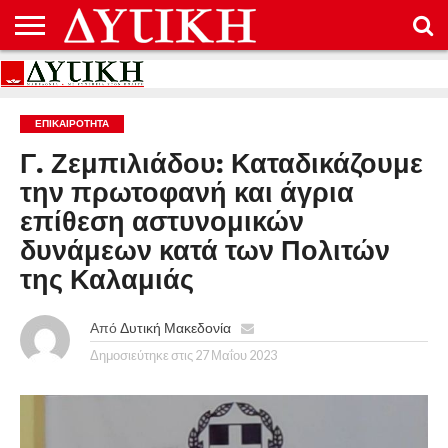
ΑΡΧΙΚΉ
ΕΠΙΚΟΙΝΩΝΊΑ
ΌΡΟΙ
ΠΡΟΣΤΑΣΊΑ
ΧΡΉΣΗΣ
ΠΡΟΣΩΠΙΚΏΝ
ΔΕΔΟΜΈΝΩΝ
ΕΠΙΚΑΙΡΟΤΗΤΑ
Γ. Ζεμπιλιάδου: Καταδικάζουμε
την πρωτοφανή και άγρια
επίθεση αστυνομικών
δυνάμεων κατά των Πολιτών
της Καλαμιάς
Από
Δυτική Μακεδονία
Δημοσιεύτηκε στις
27 Μαΐου 2023