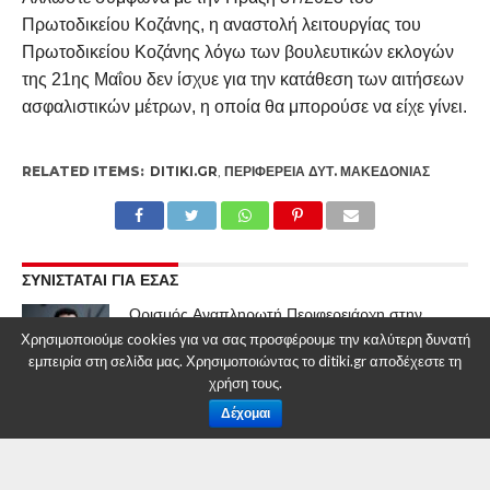
Πρωτοδικείου Κοζάνης, η αναστολή λειτουργίας του
Πρωτοδικείου Κοζάνης λόγω των βουλευτικών εκλογών
της 21ης Μαΐου δεν ίσχυε για την κατάθεση των αιτήσεων
ασφαλιστικών μέτρων, η οποία θα μπορούσε να είχε γίνει.
RELATED ITEMS:
DITIKI.GR
,
ΠΕΡΙΦΈΡΕΙΑ ΔΥΤ. ΜΑΚΕΔΟΝΊΑΣ
ΣΥΝΙΣΤΑΤΑΙ ΓΙΑ ΕΣΑΣ
Ορισμός Αναπληρωτή Περιφερειάρχη στην
Περιφέρεια Δυτικής Μακεδονίας
Χρησιμοποιούμε cookies για να σας προσφέρουμε την καλύτερη δυνατή
εμπειρία στη σελίδα μας. Χρησιμοποιώντας το ditiki.gr αποδέχεστε τη
χρήση τους.
Δέχομαι
Ορισμός Αντιπεριφερειάρχη στην Περιφέρεια
Δυτικής Μακεδονίας