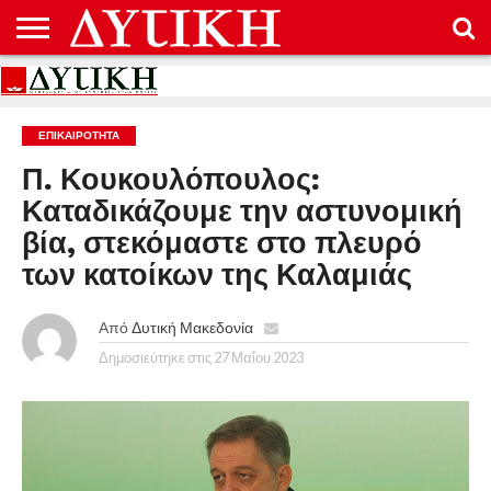
ΑΡΧΙΚΉ
ΕΠΙΚΟΙΝΩΝΊΑ
ΌΡΟΙ
ΠΡΟΣΤΑΣΊΑ
ΧΡΉΣΗΣ
ΠΡΟΣΩΠΙΚΏΝ
ΔΕΔΟΜΈΝΩΝ
ΕΠΙΚΑΙΡΟΤΗΤΑ
Π. Κουκουλόπουλος:
Καταδικάζουμε την αστυνομική
βία, στεκόμαστε στο πλευρό
των κατοίκων της Καλαμιάς
Από
Δυτική Μακεδονία
Δημοσιεύτηκε στις
27 Μαΐου 2023