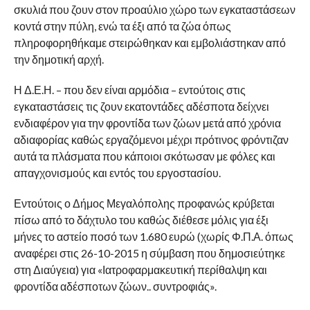
σκυλιά που ζουν στον προαύλιο χώρο των εγκαταστάσεων
κοντά στην πύλη, ενώ τα έξι από τα ζώα όπως
πληροφορηθήκαμε στειρώθηκαν και εμβολιάστηκαν από
την δημοτική αρχή.
Η Δ.Ε.Η. – που δεν είναι αρμόδια – εντούτοις στις
εγκαταστάσεις τις ζουν εκατοντάδες αδέσποτα δείχνει
ενδιαφέρον για την φροντίδα των ζώων μετά από χρόνια
αδιαφορίας καθώς εργαζόμενοι μέχρι πρότινος φρόντιζαν
αυτά τα πλάσματα που κάποιοι σκότωσαν με φόλες και
απαγχονισμούς και εντός του εργοστασίου.
Εντούτοις ο Δήμος Μεγαλόπολης προφανώς κρύβεται
πίσω από το δάχτυλο του καθώς διέθεσε μόλις για έξι
μήνες το αστείο ποσό των 1.680 ευρώ (χωρίς Φ.Π.Α. όπως
αναφέρει στις 26-10-2015 η σύμβαση που δημοσιεύτηκε
στη Διαύγεια) για «Ιατροφαρμακευτική περίθαλψη και
φροντίδα αδέσποτων ζώων.. συντροφιάς».