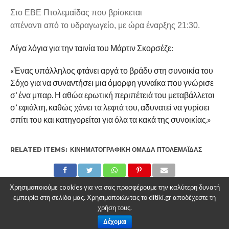
Στο ΕΒΕ Πτολεμαΐδας που βρίσκεται
απέναντι από το υδραγωγείο, με ώρα έναρξης 21:30.
Λίγα λόγια για την ταινία του Μάρτιν Σκορσέζε:
«Ένας υπάλληλος φτάνει αργά το βράδυ στη συνοικία του
Σόχο για να συναντήσει μια όμορφη γυναίκα που γνώρισε
σ’ ένα μπαρ. Η αθώα ερωτική περιπέτειά του μεταβάλλεται
σ’ εφιάλτη, καθώς χάνει τα λεφτά του, αδυνατεί να γυρίσει
σπίτι του και κατηγορείται για όλα τα κακά της συνοικίας.»
RELATED ITEMS:
ΚΙΝΗΜΑΤΟΓΡΑΦΙΚΉ ΟΜΆΔΑ ΠΤΟΛΕΜΑΪ́ΔΑΣ
Χρησιμοποιούμε cookies για να σας προσφέρουμε την καλύτερη δυνατή
εμπειρία στη σελίδα μας. Χρησιμοποιώντας το ditiki.gr αποδέχεστε τη
ΣΥΝΙΣΤΑΤΑΙ ΓΙΑ ΕΣΑΣ
χρήση τους.
Προβολή ντοκιμαντέρ με θέμα την ενέργεια θα
Δέχομαι
προβληθεί στο Πνευματικό Κέντρο