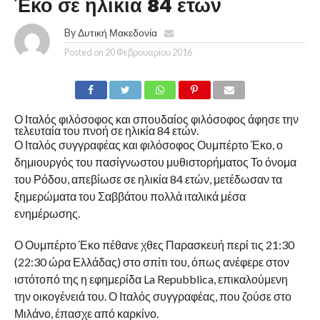
Έκο σε ηλικία 84 ετών
By
Δυτική Μακεδονία
Posted on
20 Φεβρουαρίου 2016
Ο Ιταλός φιλόσοφος και σπουδαίος φιλόσοφος άφησε την
τελευταία του πνοή σε ηλικία 84 ετών.
Ο Ιταλός συγγραφέας και φιλόσοφος Ουμπέρτο Έκο, ο
δημιουργός του πασίγνωστου μυθιστορήματος Το όνομα
του Ρόδου, απεβίωσε σε ηλικία 84 ετών, μετέδωσαν τα
ξημερώματα του Σαββάτου πολλά ιταλικά μέσα
ενημέρωσης.
Ο Ουμπέρτο Έκο πέθανε χθες Παρασκευή περί τις 21:30
(22:30 ώρα Ελλάδας) στο σπίτι του, όπως ανέφερε στον
ιστότοπό της η εφημερίδα La Repubblica, επικαλούμενη
την οικογένειά του. Ο Ιταλός συγγραφέας, που ζούσε στο
Μιλάνο, έπασχε από καρκίνο.