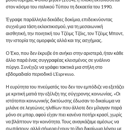
στον κόσμο του ιταλικού Τύπου τη δεκαετία του 1990.
Έγραψε παράλληλα δεκάδες δοκίμια, επιδεικνύοντας
συχνά μια τάση εκλεκτικισμού, για τη μεσαιωνική
αισθητική, την ποιητική του Τζέιμς Τζόις, τον Τζέιμς Μποντ,
την ιστορία της ομορφιάς αλλά και της ασχήμιας.
Ο Έκο, που δεν έκρυβε ότι ανήκει στην αριστερά, ήταν κάθε
άλλο παρά ένας συγγραφέας κλεισμένος σε γυάλινο
πύργο. Συνέχιζε να γράφει τακτικά μια στήλη στο
εβδομαδιαίο περιοδικό L’Espresso.
Η ευρύτητα του πνεύματός του δεν τον εμπόδιζε να εξετάζει
με κριτική ματιά την εξέλιξη της σύγχρονης κοινωνίας. «Οι
ιστότοποι κοινωνικής δικτύωσης έδωσαν το δικαίωμα να
μιλάνε σε λεγεώνες ηλιθίων που άλλοτε δεν μίλαγαν παρά
μόνο σε μπαρ, αφού είχαν πιει κανένα ποτήρι κρασί, χωρίς
να βλάπτουν την κοινότητα. Τους αναγκάζαμε αμέσως να
σωπάσουν, αλλά σήμερα έχουν το ίδιο δικαίωμα λόγου με