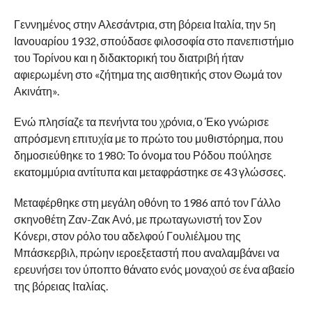
Γεννημένος στην Αλεσάντρια, στη βόρεια Ιταλία, την 5η
Ιανουαρίου 1932, σπούδασε φιλοσοφία στο πανεπιστήμιο
του Τορίνου και η διδακτορική του διατριβή ήταν
αφιερωμένη στο «ζήτημα της αισθητικής στον Θωμά τον
Ακινάτη».
Ενώ πλησίαζε τα πενήντα του χρόνια, ο Έκο γνώρισε
απρόσμενη επιτυχία με το πρώτο του μυθιστόρημα, που
δημοσιεύθηκε το 1980: Το όνομα του Ρόδου πούλησε
εκατομμύρια αντίτυπα και μεταφράστηκε σε 43 γλώσσες.
Μεταφέρθηκε στη μεγάλη οθόνη το 1986 από τον Γάλλο
σκηνοθέτη Ζαν-Ζακ Ανό, με πρωταγωνιστή τον Σον
Κόνερι, στον ρόλο του αδελφού Γουλιέλμου της
Μπάσκερβιλ, πρώην ιεροεξεταστή που αναλαμβάνει να
ερευνήσει τον ύποπτο θάνατο ενός μοναχού σε ένα αβαείο
της βόρειας Ιταλίας.