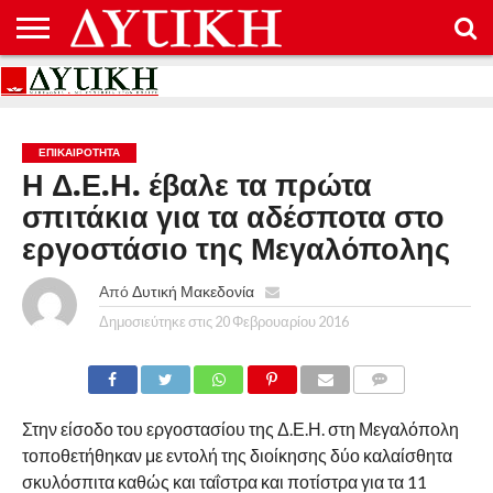
ΑΡΧΙΚΉ
ΕΠΙΚΟΙΝΩΝΊΑ
ΌΡΟΙ
ΠΡΟΣΤΑΣΊΑ
ΧΡΉΣΗΣ
ΠΡΟΣΩΠΙΚΏΝ
ΔΕΔΟΜΈΝΩΝ
ΕΠΙΚΑΙΡΟΤΗΤΑ
Η Δ.Ε.Η. έβαλε τα πρώτα
σπιτάκια για τα αδέσποτα στο
εργοστάσιο της Μεγαλόπολης
Από
Δυτική Μακεδονία
Δημοσιεύτηκε στις
20 Φεβρουαρίου 2016
COMMENTS
Στην είσοδο του εργοστασίου της Δ.Ε.Η. στη Μεγαλόπολη
τοποθετήθηκαν με εντολή της διοίκησης δύο καλαίσθητα
σκυλόσπιτα καθώς και ταΐστρα και ποτίστρα για τα 11