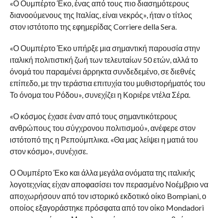
«Ο Ουμπέρτο Έκο, ένας από τους πιο διασημότερους
διανοούμενους της Ιταλίας, είναι νεκρός», ήταν ο τίτλος
στον ιστότοπο της εφημερίδας Corriere della Sera.
«Ο Ουμπέρτο Έκο υπήρξε μια σημαντική παρουσία στην
ιταλική πολιτιστική ζωή των τελευταίων 50 ετών, αλλά το
όνομά του παραμένει άρρηκτα συνδεδεμένο, σε διεθνές
επίπεδο, με την τεράστια επιτυχία του μυθιστορήματός του
Το όνομα του Ρόδου», συνεχίζει η Κοριέρε ντέλα Σέρα.
«Ο κόσμος έχασε έναν από τους σημαντικότερους
ανθρώπους του σύγχρονου πολιτισμού», ανέφερε στον
ιστότοπό της η Ρεπούμπλικα. «Θα μας λείψει η ματιά του
στον κόσμο», συνέχισε.
Ο Ουμπέρτο Έκο και άλλα μεγάλα ονόματα της ιταλικής
λογοτεχνίας είχαν αποφασίσει τον περασμένο Νοέμβριο να
αποχωρήσουν από τον ιστορικό εκδοτικό οίκο Bompiani, ο
οποίος εξαγοράστηκε πρόσφατα από τον οίκο Mondadori