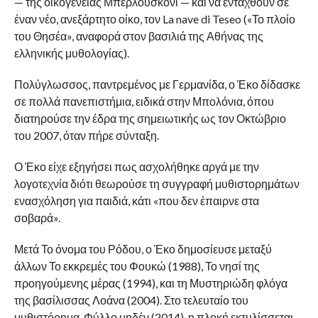
— της οικογένειας Μπερλουσκόνι — και να ενταχθούν σε
έναν νέο, ανεξάρτητο οίκο, τον La nave di Teseo («Το πλοίο
του Θησέα», αναφορά στον βασιλιά της Αθήνας της
ελληνικής μυθολογίας).
Πολύγλωσσος, παντρεμένος με Γερμανίδα, ο Έκο δίδασκε
σε πολλά πανεπιστήμια, ειδικά στην Μπολόνια, όπου
διατηρούσε την έδρα της σημειωτικής ως τον Οκτώβριο
του 2007, όταν πήρε σύνταξη.
Ο Έκο είχε εξηγήσει πως ασχολήθηκε αργά με την
λογοτεχνία διότι θεωρούσε τη συγγραφή μυθιστορημάτων
ενασχόληση για παιδιά, κάτι «που δεν έπαιρνε στα
σοβαρά».
Μετά Το όνομα του Ρόδου, ο Έκο δημοσίευσε μεταξύ
άλλων Το εκκρεμές του Φουκώ (1988), Το νησί της
προηγούμενης μέρας (1994), και τη Μυστηριώδη φλόγα
της βασίλισσας Λοάνα (2004). Στο τελευταίο του
μυθιστόρημα, Φύλλο μηδέν (2014), η πλοκή εκτυλίσσεται