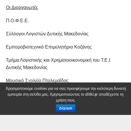
Οι Διοργανωτές
Π.Ο.Φ.Ε.Ε.
Σύλλογοι Λογιστών Δυτικής Μακεδονίας
Εμποροβιοτεχνικό Επιμελητήριο Κοζάνης
Τμήμα Λογιστικής και Χρηματοοικονομική του Τ.Ε.Ι.
Δυτικής Μακεδονίας
Μουσικό Σχολείο Πτολεμαΐδας
Χρησιμοποιούμε cookies για να σας προσφέρουμε την καλύτερη δυνατή
εμπειρία στη σελίδα μας. Χρησιμοποιώντας το ditiki.gr αποδέχεστε τη
RELATED ITEMS:
DITIKI.GR
,
ΠΟΦΕΕ
,
ΣΎΛΛΟΓΟΣ ΛΟΓΙΣΤΏΝ
χρήση τους.
ΚΟΖΆΝΗΣ
Δέχομαι