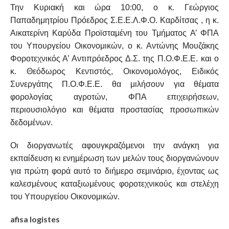
Την Κυριακή και ώρα 10:00, ο κ. Γεώργιος
Παπαδημητρίου Πρόεδρος Σ.Ε.Ε.Λ.Φ.Ο. Καρδίτσας , η κ.
Αικατερίνη Καρύδα Προϊσταμένη του Τμήματος Α’ ΦΠΑ
του Υπουργείου Οικονομικών, ο κ. Αντώνης Μουζάκης
Φοροτεχνικός Α’ Αντιπρόεδρος Δ.Σ. της Π.Ο.Φ.Ε.Ε. και ο
κ. Θεόδωρος Κεντιστός, Οικονομολόγος, Ειδικός
Συνεργάτης Π.Ο.Φ.Ε.Ε. θα μιλήσουν για θέματα
φορολογίας αγροτών, ΦΠΑ επιχειρήσεων,
περιουσιολόγιο και θέματα προστασίας προσωπικών
δεδομένων.
Οι διοργανωτές αφουγκραζόμενοι την ανάγκη για
εκπαίδευση κι ενημέρωση των μελών τους διοργανώνουν
για πρώτη φορά αυτό το διήμερο σεμινάριο, έχοντας ως
καλεσμένους καταξιωμένους φοροτεχνικούς και στελέχη
του Υπουργείου Οικονομικών.
afisa logistes