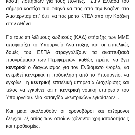
κόστη εισιτηρίων για τους πολίτες. Στην Ελλάδα του
σήμερα κοστίζει πιο φθηνά να πας από την Κοζάνη στο
Άμστερνταμ απ΄ ό,τι να πας με το ΚΤΕΛ από την Κοζάνη
στην Αθήνα.
Για τους επιλέξιμους κωδικούς (ΚΑΔ) στήριξης των ΜΜΕ
αποφασίζει το Υπουργείο Ανάπτυξης και οι επιτελικές
δομές του ΕΣΠΑ στραγγαλίζουν τα αναπτυξιακά
προγράμματα των Περιφερειών, καθώς πρέπει να βγει
κεντρικά
ο διαγωνισμός για τον Ενδιάμεσο Φορέα, να
εγκριθεί
κεντρικά
η πρόσκληση από το Υπουργείο, να
εγκρίνει η
κεντρική
επιτελική υπηρεσία Διαχείρισης και
τέλος να εγκρίνει και η
κεντρική
νομική υπηρεσία του
Υπουργείου. Μια καταιγίδα «κεντρικών» εγκρίσεων …
Και μετά ακολουθούν οι χρονοβόροι και ατέρμονοι
έλεγχοι, εξ αιτίας των οποίων χάνονται χρηματοδοτήσεις
και προθεσμίες.