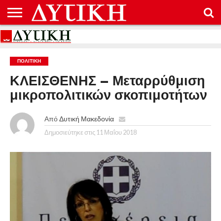
ΑΡΧΙΚΉ
ΕΠΙΚΟΙΝΩΝΊΑ
ΌΡΟΙ
ΠΡΟΣΤΑΣΊΑ
ΧΡΉΣΗΣ
ΠΡΟΣΩΠΙΚΏΝ
ΔΕΔΟΜΈΝΩΝ
ΠΟΛΙΤΙΚΉ
ΚΛΕΙΣΘΕΝΗΣ – Μεταρρύθμιση
μικροπολιτικών σκοπιμοτήτων
Από
Δυτική Μακεδονία
Δημοσιεύτηκε στις
11 Μαΐου 2018