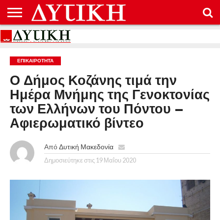
ΑΡΧΙΚΉ
ΕΠΙΚΟΙΝΩΝΊΑ
ΌΡΟΙ
ΠΡΟΣΤΑΣΊΑ
ΧΡΉΣΗΣ
ΠΡΟΣΩΠΙΚΏΝ
ΔΕΔΟΜΈΝΩΝ
ΕΠΙΚΑΙΡΟΤΗΤΑ
Ο Δήμος Κοζάνης τιμά την
Ημέρα Μνήμης της Γενοκτονίας
των Ελλήνων του Πόντου –
Αφιερωματικό βίντεο
Από
Δυτική Μακεδονία
Δημοσιεύτηκε στις
19 Μαΐου 2020