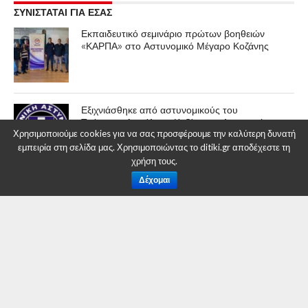
ΣΥΝΙΣΤΑΤΑΙ ΓΙΑ ΕΣΑΣ
Εκπαιδευτικό σεμινάριο πρώτων βοηθειών
«ΚΑΡΠΑ» στο Αστυνομικό Μέγαρο Κοζάνης
Εξιχνιάσθηκε από αστυνομικούς του
Τμήματος Ασφάλειας Κοζάνης, τηλεφωνική
Χρησιμοποιούμε cookies για να σας προσφέρουμε την καλύτερη δυνατή
απάτη
εμπειρία στη σελίδα μας. Χρησιμοποιώντας το ditiki.gr αποδέχεστε τη
χρήση τους.
Δέχομαι
Συνελήφθη 32χρονος ημεδαπός, για
ανθρωποκτονία 30χρονου ημεδαπού στη
Φλώρινα
ΕΠΙΚΑΙΡΟΤΗΤΑ
Ενημερωτική συνάντηση