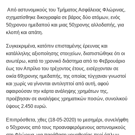
Από αστυνομικούς του Τμήματος Ασφάλειας Φλώρινας,
σχηματίσθηκε δικογραφία σε βάρος δύο ατόμων, ενός
50χρονου ημεδαπού και μιας 50χρονης αλλοδαπής, για
κλοπή και απάτη.
Συγκεκριμένα, κατόπιν επισταμένης έρευνας και
κατάλληλης αξιοποίησης στοιχείων, διαπιστώθηκε ότι οι
ανωτέρω, κατά το χρονικό διάστημα από το Φεβρουάριο
έως τον Απρίλιο του τρέχοντος έτους, εισέρχονταν σε
οικία 69χρονης ημεδαπής, της οποίας τύγχαναν γνωστοί
και χωρίς να γίνονται αντιληπτοί από αυτή, αφού
αφαιρούσαν την κάρτα ανάληψης χρημάτων της,
προέβησαν σε αναλήψεις χρηματικών ποσών, συνολικού
ύψους 2.450 ευρώ.
Επιπρόσθετα, χθες (18-05-2020) το μεσημέρι, συνελήφθη
ο 50χρονος από τους προαναφερόμενους αστυνομικούς
στη Φλώρινα, για παράβαση νομοθεσίας περί όπλων,