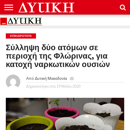
ΑΡΧΙΚΉ
ΕΠΙΚΟΙΝΩΝΊΑ
ΌΡΟΙ
ΠΡΟΣΤΑΣΊΑ
ΧΡΉΣΗΣ
ΠΡΟΣΩΠΙΚΏΝ
ΔΕΔΟΜΈΝΩΝ
ΕΠΙΚΑΙΡΟΤΗΤΑ
Σύλληψη δύο ατόμων σε
περιοχή της Φλώρινας, για
κατοχή ναρκωτικών ουσιών
Από
Δυτική Μακεδονία
Δημοσιεύτηκε στις
19 Μαΐου 2020