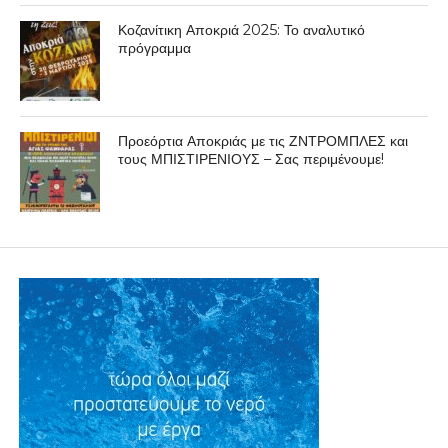
Κοζανίτικη Αποκριά 2025: Το αναλυτικό
πρόγραμμα
Προεόρτια Αποκριάς με τις ΖΝΤΡΟΜΠΛΕΣ και
τους ΜΠΙΣΤΙΡΕΝΙΟΥΣ – Σας περιμένουμε!
ΕΠΙΚΑΙΡΟΤΗΤΑ
Σχηματίσθηκε δικογραφία σε
βάρος δύο ατόμων για κλοπή
και απάτη
By
Δυτική Μακεδονία
Posted on
19 Μαΐου 2020