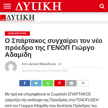
ΑΡΧΙΚΉ
ΕΠΙΚΟΙΝΩΝΊΑ
ΌΡΟΙ
ΠΡΟΣΤΑΣΊΑ
ΧΡΉΣΗΣ
ΠΡΟΣΩΠΙΚΏΝ
ΔΕΔΟΜΈΝΩΝ
ΕΠΙΚΑΙΡΟΤΗΤΑ
Ο Σπάρτακος συγχαίρει τον νέο
πρόεδρο της ΓΕΝΟΠ Γιώργο
Αδαμίδη
Από
Δυτική Μακεδονία
Δημοσιεύτηκε στις
19 Ιουνίου 2015
COMMENTS
Με τιμή και υπερηφάνεια το Σωματείο ΣΠΑΡΤΑΚΟΣ
χαιρετίζει την ανάληψη της Προεδρίας στη ΓΕΝΟΠ/ΔΕΗ
από τον Γεώργιο Αδαμίδη που διετέλεσε Πρόεδρος του