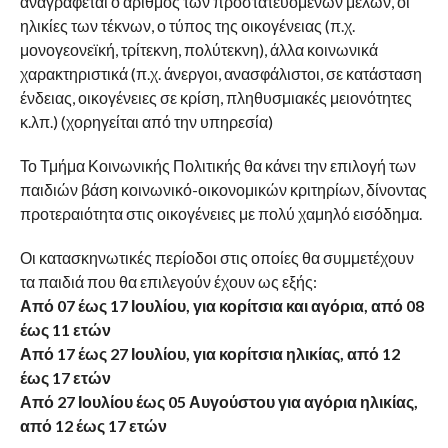
αναγράφεται ο αριθμός των προστατευόμενων μελών, οι
ηλικίες των τέκνων, ο τύπος της οικογένειας (π.χ.
μονογεονεϊκή, τρίτεκνη, πολύτεκνη), άλλα κοινωνικά
χαρακτηριστικά (π.χ. άνεργοι, ανασφάλιστοι, σε κατάσταση
ένδειας, οικογένειες σε κρίση, πληθυσμιακές μειονότητες
κ.λπ.) (χορηγείται από την υπηρεσία)
Το Τμήμα Κοινωνικής Πολιτικής θα κάνει την επιλογή των
παιδιών βάση κοινωνικό-οικονομικών κριτηρίων, δίνοντας
προτεραιότητα στις οικογένειες με πολύ χαμηλό εισόδημα.
Οι κατασκηνωτικές περίοδοι στις οποίες θα συμμετέχουν
τα παιδιά που θα επιλεγούν έχουν ως εξής:
Από 07 έως 17 Ιουλίου, για κορίτσια και αγόρια, από 08
έως 11 ετών
Από 17 έως 27 Ιουλίου, για κορίτσια ηλικίας, από 12
έως 17 ετών
Από 27 Ιουλίου έως 05 Αυγούστου για αγόρια ηλικίας,
από 12 έως 17 ετών