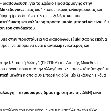
 διαβούλευση, για το Σχέδιο Προσαρμογής στην
 Μακεδονίας»,
μίας διαδικασίας άκρως ενδιαφέρουσας και
ση (με δεδομένες όλες τις εξελίξεις και τους
κατεύθυνση και καλύτερη προετοιμασία μπορεί να είναι
, θα
ση του συνδικάτου
.
υμε στην προσπάθεια
να διαμορφωθεί μία σαφής εικόνα
σμός, να μπορεί να είναι
ο αντικειμενικότερος και
στην Κλιματική Αλλαγή (ΠεΣΠΚΑ) της Δυτικής Μακεδονίας
ου προκύπτουν από την αλλαγή του κλίματος» τότε θεωρούμε
ιτική μελέτη
η οποία θα μπορεί να δίδει μία ξεκάθαρη εικόνα
ή αλλαγή – περιορισμός δραστηριότητας της ΔΕΗ)
είναι
 η απώλεια του ενός μέρους και τι η «απώλεια» του άλλου;