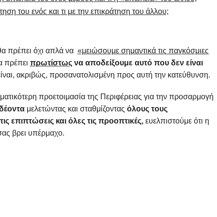
τηση του ενός και τι με την επικράτηση του άλλου;
α πρέπει όχι απλά να
«μειώσουμε σημαντικά τις παγκόσμιες
α πρέπει
πρωτίστως
να αποδείξουμε αυτό που δεν είναι
είναι, ακριβώς, προσανατολισμένη προς αυτή την κατεύθυνση.
ατικότερη προετοιμασία της Περιφέρειας για την προσαρμογή
 δέοντα
μελετώντας και σταθμίζοντας
όλους τους
τις επιπτώσεις και όλες τις προοπτικές,
ευελπιστούμε ότι η
σας βρει υπέρμαχο.