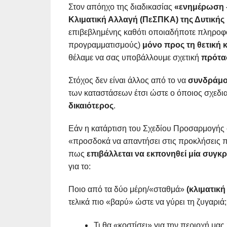
Στον απόηχο της διαδικασίας
«ενημέρωση –
Κλιματική Αλλαγή (ΠεΣΠΚΑ) της Δυτικής
επιβεβλημένης καθότι οποιαδήποτε πληροφόρη
προγραμματισμούς)
μόνο προς τη θετική 
θέλαμε να σας υποβάλλουμε σχετική
πρότα
Στόχος δεν είναι άλλος από το να
συνδράμο
των καταστάσεων έτσι ώστε ο όποιος σχεδια
δικαιότερος
.
Εάν η κατάρτιση του Σχεδίου Προσαρμογής 
«προσδοκά να απαντήσει στις προκλήσεις π
πως
επιβάλλεται
να εκπονηθεί μία συγκρ
για το:
Ποιο από τα δύο μέρη/«σταθμά»
(κλιματικ
τελικά πιο «βαρύ» ώστε να γύρει τη ζυγαριά;
Τι θα «κοστίσει» για την περιοχή μας