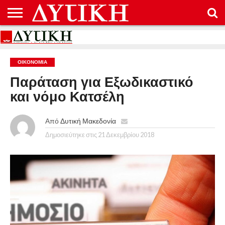
ΑΡΧΙΚΉ
ΕΠΙΚΟΙΝΩΝΊΑ
ΌΡΟΙ
ΠΡΟΣΤΑΣΊΑ
ΧΡΉΣΗΣ
ΠΡΟΣΩΠΙΚΏΝ
ΔΕΔΟΜΈΝΩΝ
ΟΙΚΟΝΟΜΊΑ
Παράταση για Εξωδικαστικό
και νόμο Κατσέλη
Από
Δυτική Μακεδονία
Δημοσιεύτηκε στις
21 Δεκεμβρίου 2018