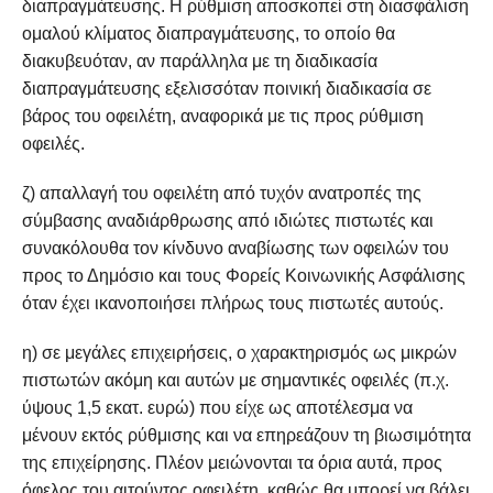
διαπραγμάτευσης. Η ρύθμιση αποσκοπεί στη διασφάλιση
ομαλού κλίματος διαπραγμάτευσης, το οποίο θα
διακυβευόταν, αν παράλληλα με τη διαδικασία
διαπραγμάτευσης εξελισσόταν ποινική διαδικασία σε
βάρος του οφειλέτη, αναφορικά με τις προς ρύθμιση
οφειλές.
ζ) απαλλαγή του οφειλέτη από τυχόν ανατροπές της
σύμβασης αναδιάρθρωσης από ιδιώτες πιστωτές και
συνακόλουθα τον κίνδυνο αναβίωσης των οφειλών του
προς το Δημόσιο και τους Φορείς Κοινωνικής Ασφάλισης
όταν έχει ικανοποιήσει πλήρως τους πιστωτές αυτούς.
η) σε μεγάλες επιχειρήσεις, ο χαρακτηρισμός ως μικρών
πιστωτών ακόμη και αυτών με σημαντικές οφειλές (π.χ.
ύψους 1,5 εκατ. ευρώ) που είχε ως αποτέλεσμα να
μένουν εκτός ρύθμισης και να επηρεάζουν τη βιωσιμότητα
της επιχείρησης. Πλέον μειώνονται τα όρια αυτά, προς
όφελος του αιτούντος οφειλέτη, καθώς θα μπορεί να βάλει