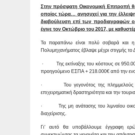
Στην πρόσφατη Οικονομική Επιτροπή θέ
οποίος τώρα… ανησυχεί για την έλλειψη
διαβούλευση επί των προδιαγραφών ολ
έγινε τον Οκτώβριο του 2017, με καθυστέ
Τα παραπάνω είναι πολύ σοβαρά και η 
Πολυμηχανήματος έβλαψε μέχρι στιγμής το 
· Της εκτίναξης του κόστους σε 950.000€
προηγούμενο ΕΣΠΑ + 218.000€ από την ενοι
· Του γεγονότος της πλημμελούς δια
επιχειρηματική δραστηριότητα και την τουρι
· Της μη ανάτασης του λιμναίου οικοσ
διαχείρισης.
Γι’ αυτό θα υποβάλλουμε έγγραφη ερώ
συνεκτιμώντας τα γεγονότα και την απάντη