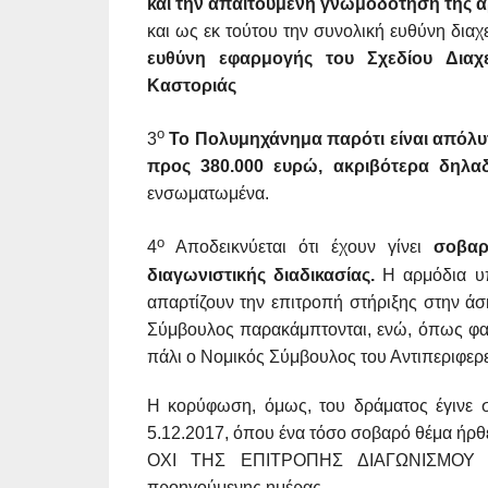
και την απαιτούμενη γνωμοδότηση της 
και ως εκ τούτου την συνολική ευθύνη δια
ευθύνη εφαρμογής του Σχεδίου Διαχ
Καστοριάς
ο
3
Το Πολυμηχάνημα παρότι είναι απόλυ
προς 380.000 ευρώ, ακριβότερα δηλα
ενσωματωμένα.
ο
4
Αποδεικνύεται ότι έχουν γίνει
σοβαρ
διαγωνιστικής διαδικασίας.
Η αρμόδια υπ
απαρτίζουν την επιτροπή στήριξης στην άσ
Σύμβουλος παρακάμπτονται, ενώ, όπως φαίν
πάλι ο Νομικός Σύμβουλος του Αντιπεριφερε
Η κορύφωση, όμως, του δράματος έγινε 
5.12.2017, όπου ένα τόσο σοβαρό θέμα ήρθε
ΟΧΙ ΤΗΣ ΕΠΙΤΡΟΠΗΣ ΔΙΑΓΩΝΙΣΜΟΥ Α
προηγούμενης ημέρας.