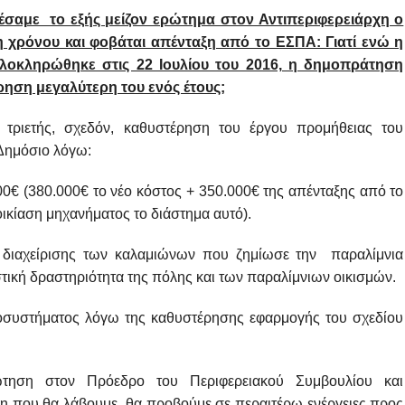
σαμε το εξής μείζον ερώτημα στον Αντιπεριφερειάρχη ο
 χρόνου και φοβάται απένταξη από το ΕΣΠΑ: Γιατί ενώ η
οκληρώθηκε στις 22 Ιουλίου του 2016, η δημοπράτηση
ρηση μεγαλύτερη του ενός έτους;
τριετής, σχεδόν, καθυστέρηση του έργου προμήθειας του
Δημόσιο λόγω:
 (380.000€ το νέο κόστος + 350.000€ της απένταξης από το
κίαση μηχανήματος το διάστημα αυτό).
χείρισης των καλαμιώνων που ζημίωσε την παραλίμνια
στική δραστηριότητα της πόλης και των παραλίμνιων οικισμών.
υστήματος λόγω της καθυστέρησης εφαρμογής του σχεδίου
τηση στον Πρόεδρο του Περιφερειακού Συμβουλίου και
ση που θα λάβουμε, θα προβούμε σε περαιτέρω ενέργειες προς