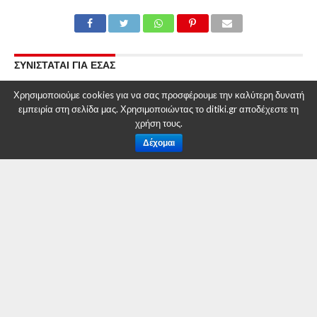
ΣΥΝΙΣΤΑΤΑΙ ΓΙΑ ΕΣΑΣ
Π. Ματιάκης: Πριν μας κουνήσουν το δάχτυλο,
Χρησιμοποιούμε cookies για να σας προσφέρουμε την καλύτερη δυνατή
ας αναλάβουν πρώτα τις δικές τους ευθύνες.
εμπειρία στη σελίδα μας. Χρησιμοποιώντας το ditiki.gr αποδέχεστε τη
χρήση τους.
Δέχομαι
Η προστασία του πόσιμου νερού ο λόγος της
προσφυγής της ΔΕΥΑΚοζάνης στο Συμβούλιο
Επικρατείας κατά της Α.Ε.Π.Ο. της ΕΛΛΗΜΕΤ
Τρίτη 24 Οκτωβρίου 2023, διακοπή
υδροδότησης στο κέντρο της Κοζάνης