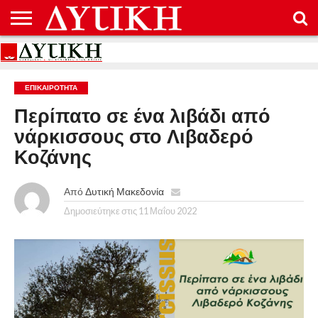
ΑΡΧΙΚΉ
ΕΠΙΚΟΙΝΩΝΊΑ
ΌΡΟΙ
ΠΡΟΣΤΑΣΊΑ
ΧΡΉΣΗΣ
ΠΡΟΣΩΠΙΚΏΝ
ΔΕΔΟΜΈΝΩΝ
ΕΠΙΚΑΙΡΟΤΗΤΑ
Περίπατο σε ένα λιβάδι από
νάρκισσους στο Λιβαδερό
Κοζάνης
Από
Δυτική Μακεδονία
Δημοσιεύτηκε στις
11 Μαΐου 2022