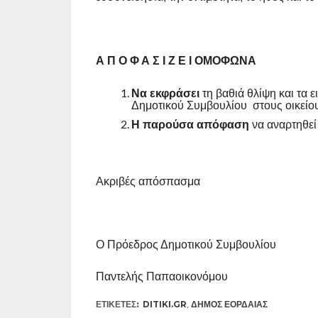
Α Π Ο Φ Α Σ Ι Ζ Ε Ι ΟΜΟΦΩΝΑ
Να εκφράσει
τη βαθιά θλίψη και τα 
Δημοτικού Συμβουλίου στους οικείου
Η παρούσα απόφαση
να αναρτηθεί
Ακριβές απόσπασμα
Ο Πρόεδρος Δημοτικού Συμβουλίου
Παντελής Παπαοικονόμου
ΕΤΙΚΕΤΕΣ:
DITIKI.GR
,
ΔΉΜΟΣ ΕΟΡΔΑΊΑΣ