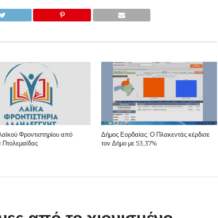
αϊκού Φροντιστηρίου από
Δήμος Εορδαίας: Ο Πλακεντάς κέρδισε
 Πτολεμαϊδας
τον Δήμο με 53,37%