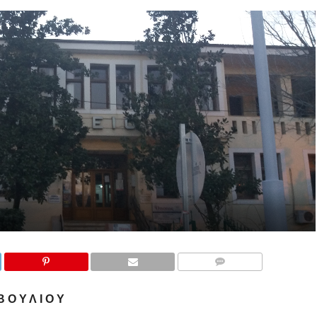
COMMENTS
 Ο Υ Λ Ι Ο Υ