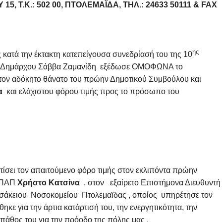
15, Τ.Κ.: 502 00, ΠΤΟΛΕΜΑΪ́ΔΑ, ΤΗΛ.: 24633 50111 & FAX
ης
κατά την έκτακτη κατεπείγουσα συνεδρίασή του της 10
ου Δημάρχου Σάββα Ζαμανίδη εξέδωσε ΟΜΟΦΩΝΑ το
τον αδόκητο θάνατο του πρώην Δημοτικού Συμβούλου και
α
και ελάχιστου φόρου τιμής προς το πρόσωπο του
τίσει τον απαιτούμενο φόρο τιμής στον εκλιπόντα πρώην
ΙΠΠΑΠ
Χρήστο Κατσίνα
, στον εξαίρετο Επιστήμονα Διευθυντή
άκειου Νοσοκομείου Πτολεμαϊδας , οποίος υπηρέτησε τον
ηκε για την άρτια κατάρτισή του, την ενεργητικότητα, την
ο πάθος του για την πρόοδο της πόλης μας .