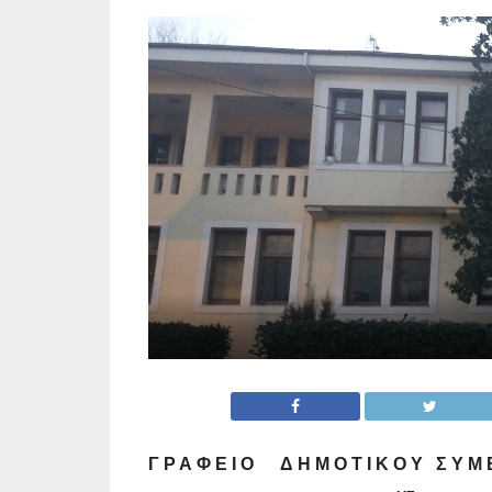
Γ Ρ Α Φ Ε Ι Ο Δ Η Μ Ο Τ Ι Κ Ο Υ Σ Υ Μ Β