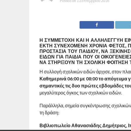
Posted on
1 Σεπτεμβρίου 2016
Η ΣΥΜΜΕΤΟΧΉ ΚΑΙ Η ΑΛΛΗΛΕΓΓΎΗ ΕΊΝ
ΈΚΤΗ ΣΥΝΕΧΌΜΕΝΗ ΧΡΟΝΙΆ ΦΈΤΟΣ, Π
ΠΡΟΣΤΑΣΊΑ ΤΟΥ ΠΑΙΔΙΟΎ, ΝΑ ΞΕΚΙΝΉ
ΕΙΔΏΝ ΓΙΑ ΠΑΙΔΙΆ ΠΟΥ ΟΙ ΟΙΚΟΓΈΝΕΙ
ΝΑ ΣΤΗΡΊΞΟΥΝ ΤΗ ΣΧΟΛΙΚΉ ΦΟΊΤΗΣΗ 
Η συλλογή σχολικών ειδών άρχισε, στον πλα
Καθημερινά 06:00 με 08:00 το απόγευμα γ
σημαντικές τις δυο πρώτες εβδομάδες το
μεγαλύτερος όγκος των σχολικών ειδών.
Παράλληλα, σημεία συγκέντρωσης σχολικών ε
τη δράση:
Βιβλιοπωλείο Αθανασιάδης Δημήτριος, 