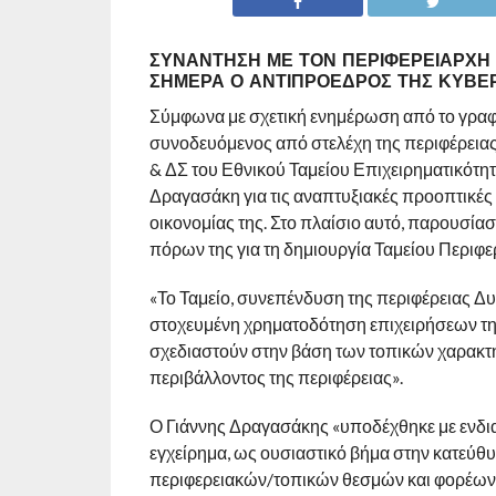
ΣΥΝΆΝΤΗΣΗ ΜΕ ΤΟΝ ΠΕΡΙΦΕΡΕΙΆΡΧΗ 
ΣΉΜΕΡΑ Ο ΑΝΤΙΠΡΌΕΔΡΟΣ ΤΗΣ ΚΥΒΈΡ
Σύμφωνα με σχετική ενημέρωση από το γραφε
συνοδευόμενος από στελέχη της περιφέρειας
& ΔΣ του Εθνικού Ταμείου Επιχειρηματικότη
Δραγασάκη για τις αναπτυξιακές προοπτικές τ
οικονομίας της. Στο πλαίσιο αυτό, παρουσίασ
πόρων της για τη δημιουργία Ταμείου Περιφ
«Το Ταμείο, συνεπένδυση της περιφέρειας Δ
στοχευμένη χρηματοδότηση επιχειρήσεων της 
σχεδιαστούν στην βάση των τοπικών χαρακτηρ
περιβάλλοντος της περιφέρειας».
Ο Γιάννης Δραγασάκης «υποδέχθηκε με ενδια
εγχείρημα, ως ουσιαστικό βήμα στην κατεύθ
περιφερειακών/τοπικών θεσμών και φορέων, π