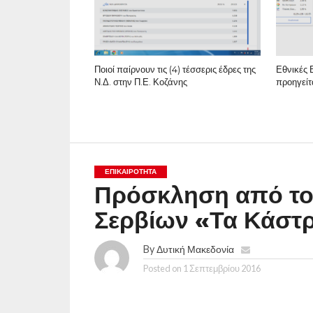
Ποιοί παίρνουν τις (4) τέσσερις έδρες της
Εθνικές 
Ν.Δ. στην Π.Ε. Κοζάνης
προηγείτ
ΕΠΙΚΑΙΡΟΤΗΤΑ
Πρόσκληση από το
Σερβίων «Τα Κάστ
By
Δυτική Μακεδονία
Posted on
1 Σεπτεμβρίου 2016