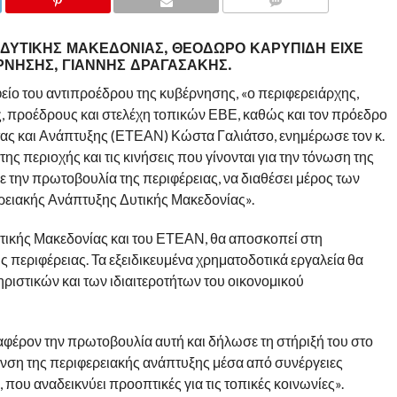
COMMENTS
ΔΥΤΙΚΉΣ ΜΑΚΕΔΟΝΊΑΣ, ΘΕΌΔΩΡΟ ΚΑΡΥΠΊΔΗ ΕΊΧΕ
ΝΗΣΗΣ, ΓΙΆΝΝΗΣ ΔΡΑΓΑΣΆΚΗΣ.
ίο του αντιπροέδρου της κυβέρνησης, «ο περιφερειάρχης,
, προέδρους και στελέχη τοπικών ΕΒΕ, καθώς και τον πρόεδρο
τας και Ανάπτυξης (ΕΤΕΑΝ) Κώστα Γαλιάτσο, ενημέρωσε τον κ.
ης περιοχής και τις κινήσεις που γίνονται για την τόνωση της
ε την πρωτοβουλία της περιφέρειας, να διαθέσει μέρος των
ερειακής Ανάπτυξης Δυτικής Μακεδονίας».
υτικής Μακεδονίας και του ΕΤΕΑΝ, θα αποσκοπεί στη
περιφέρειας. Τα εξειδικευμένα χρηματοδοτικά εργαλεία θα
ιστικών και των ιδιαιτεροτήτων του οικονομικού
φέρον την πρωτοβουλία αυτή και δήλωσε τη στήριξή του στο
υνση της περιφερειακής ανάπτυξης μέσα από συνέργειες
ου αναδεικνύει προοπτικές για τις τοπικές κοινωνίες».