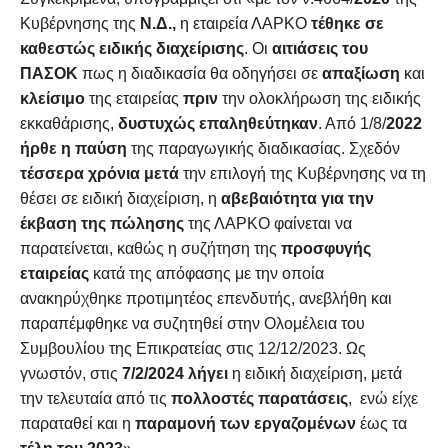
Κυβέρνησης της
Ν.Δ.,
η εταιρεία ΛΑΡΚΟ
τέθηκε σε
καθεστώς ειδικής διαχείρισης
. Οι
αιτιάσεις του
ΠΑΣΟΚ
πως η διαδικασία θα οδηγήσει σε
απαξίωση
και
κλείσιμο
της εταιρείας
πριν
την ολοκλήρωση της ειδικής
εκκαθάρισης,
δυστυχώς επαληθεύτηκαν
. Από 1/8/
2022
ήρθε η παύση
της παραγωγικής διαδικασίας. Σχεδόν
τέσσερα χρόνια μετά
την επιλογή της Κυβέρνησης να τη
θέσει σε ειδική διαχείριση, η
αβεβαιότητα για την
έκβαση της πώλησης
της ΛΑΡΚΟ φαίνεται να
παρατείνεται, καθώς η συζήτηση της
προσφυγής
εταιρείας
κατά της απόφασης με την οποία
ανακηρύχθηκε προτιμητέος επενδυτής, ανεβλήθη και
παραπέμφθηκε να συζητηθεί στην Ολομέλεια του
Συμβουλίου της Επικρατείας στις 12/12/2023. Ως
γνωστόν, στις
7/2/2024 λήγει
η ειδική διαχείριση, μετά
την τελευταία από τις
πολλοστές παρατάσεις
, ενώ είχε
παραταθεί και η
παραμονή των εργαζομένων
έως τα