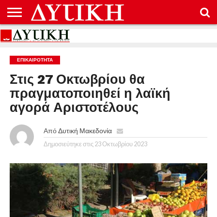
ΑΡΧΙΚΉ
ΕΠΙΚΟΙΝΩΝΊΑ
ΌΡΟΙ
ΠΡΟΣΤΑΣΊΑ
ΧΡΉΣΗΣ
ΠΡΟΣΩΠΙΚΏΝ
ΔΕΔΟΜΈΝΩΝ
ΕΠΙΚΑΙΡΟΤΗΤΑ
Στις 27 Οκτωβρίου θα
πραγματοποιηθεί η λαϊκή
αγορά Αριστοτέλους
Από
Δυτική Μακεδονία
Δημοσιεύτηκε στις
23 Οκτωβρίου 2023