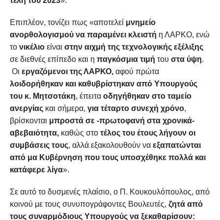
τέλη του 2023
».
Επιπλέον, τονίζει πως «αποτελεί
μνημείο
ανορθολογισμού να παραμένει κλειστή
η ΛΑΡΚΟ, ενώ
το
νικέλιο
είναι
στην αιχμή της τεχνολογικής εξέλιξης
σε διεθνές επίπεδο και η
παγκόσμια τιμή
του
στα ύψη
.
Οι
εργαζόμενοι της ΛΑΡΚΟ,
αφού πρώτα
λοιδορήθηκαν και καθυβρίστηκαν από Υπουργούς
του κ. Μητσοτάκη
, έπειτα
οδηγήθηκαν στο ταμείο
ανεργίας
και σήμερα,
για τέταρτο συνεχή χρόνο
,
βρίσκονται
μπροστά σε -πρωτοφανή στα χρονικά-
αβεβαιότητα,
καθώς στο
τέλος του έτους λήγουν οι
συμβάσεις τους
, αλλά εξακολουθούν να
εξαπατώνται
από μα Κυβέρνηση που τους υποσχέθηκε πολλά και
κατάφερε λίγα
».
Σε αυτό το δυσμενές πλαίσιο, ο Π. Κουκουλόπουλος, από
κοινού με τους συνυπογράφοντες Βουλευτές,
ζητά από
τους συναρμόδιους Υπουργούς να ξεκαθαρίσουν: