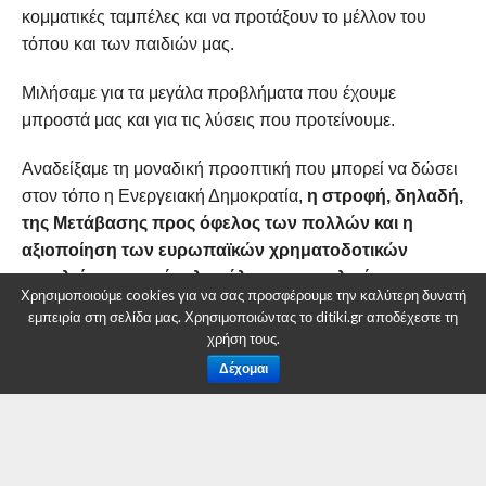
κομματικές ταμπέλες και να προτάξουν το μέλλον του
τόπου και των παιδιών μας.
Μιλήσαμε για τα μεγάλα προβλήματα που έχουμε
μπροστά μας και για τις λύσεις που προτείνουμε.
Αναδείξαμε τη μοναδική προοπτική που μπορεί να δώσει
στον τόπο η Ενεργειακή Δημοκρατία,
η στροφή, δηλαδή,
της Μετάβασης προς όφελος των πολλών και η
αξιοποίηση των ευρωπαϊκών χρηματοδοτικών
εργαλείων προς όφελος όλων των πολιτών της
Χρησιμοποιούμε cookies για να σας προσφέρουμε την καλύτερη δυνατή
Δυτικής Μακεδονίας.
εμπειρία στη σελίδα μας. Χρησιμοποιώντας το ditiki.gr αποδέχεστε τη
χρήση τους.
Προτάξαμε τη γνώση και την εμπειρία μας, για να
Δέχομαι
λειτουργήσουμε ως Περιφέρεια της Ευρώπης με
Δυτικομακεδονική συνείδηση, ενωμένοι χωρίς διχαστικές
λογικές.
Δεν πείσαμε.