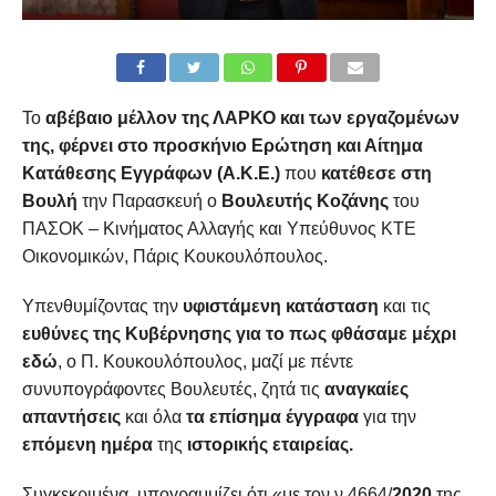
Το
αβέβαιο μέλλον
της ΛΑΡΚΟ και των εργαζομένων
της, φέρνει στο προσκήνιο Ερώτηση και Αίτημα
Κατάθεσης Εγγράφων (Α.Κ.Ε.)
που
κατέθεσε στη
Βουλή
την Παρασκευή ο
Βουλευτής Κοζάνης
του
ΠΑΣΟΚ – Κινήματος Αλλαγής και Υπεύθυνος ΚΤΕ
Οικονομικών, Πάρις Κουκουλόπουλος.
Υπενθυμίζοντας την
υφιστάμενη κατάσταση
και τις
ευθύνες της Κυβέρνησης για το πως φθάσαμε μέχρι
εδώ
, ο Π. Κουκουλόπουλος, μαζί με πέντε
συνυπογράφοντες Βουλευτές, ζητά τις
αναγκαίες
απαντήσεις
και όλα
τα επίσημα έγγραφα
για την
επόμενη ημέρα
της
ιστορικής εταιρείας.
Συγκεκριμένα, υπογραμμίζει ότι «με τον ν.4664/
2020
της