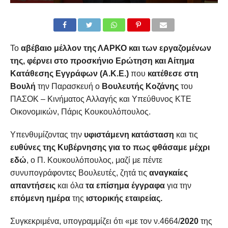
Το
αβέβαιο μέλλον
της ΛΑΡΚΟ και των εργαζομένων
της, φέρνει στο προσκήνιο Ερώτηση και Αίτημα
Κατάθεσης Εγγράφων (Α.Κ.Ε.)
που
κατέθεσε στη
Βουλή
την Παρασκευή ο
Βουλευτής Κοζάνης
του
ΠΑΣΟΚ – Κινήματος Αλλαγής και Υπεύθυνος ΚΤΕ
Οικονομικών, Πάρις Κουκουλόπουλος.
Υπενθυμίζοντας την
υφιστάμενη κατάσταση
και τις
ευθύνες της Κυβέρνησης για το πως φθάσαμε μέχρι
εδώ
, ο Π. Κουκουλόπουλος, μαζί με πέντε
συνυπογράφοντες Βουλευτές, ζητά τις
αναγκαίες
απαντήσεις
και όλα
τα επίσημα έγγραφα
για την
επόμενη ημέρα
της
ιστορικής εταιρείας.
Συγκεκριμένα, υπογραμμίζει ότι «με τον ν.4664/
2020
της