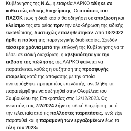
Κυβέρνησης της
Ν.Δ.,
η εταιρεία ΛΑΡΚΟ
τέθηκε σε
καθεστώς ειδικής διαχείρισης
. Οι
αιτιάσεις του
ΠΑΣΟΚ
πως η διαδικασία θα οδηγήσει σε
απαξίωση
και
κλείσιμο
της εταιρείας
πριν
την ολοκλήρωση της ειδικής
εκκαθάρισης,
δυστυχώς επαληθεύτηκαν
. Από 1/8/
2022
ήρθε η παύση
της παραγωγικής διαδικασίας. Σχεδόν
τέσσερα χρόνια μετά
την επιλογή της Κυβέρνησης να τη
θέσει σε ειδική διαχείριση, η
αβεβαιότητα για την
έκβαση της πώλησης
της ΛΑΡΚΟ φαίνεται να
παρατείνεται, καθώς η συζήτηση της
προσφυγής
εταιρείας
κατά της απόφασης με την οποία
ανακηρύχθηκε προτιμητέος επενδυτής, ανεβλήθη και
παραπέμφθηκε να συζητηθεί στην Ολομέλεια του
Συμβουλίου της Επικρατείας στις 12/12/2023. Ως
γνωστόν, στις
7/2/2024 λήγει
η ειδική διαχείριση, μετά
την τελευταία από τις
πολλοστές παρατάσεις
, ενώ είχε
παραταθεί και η
παραμονή των εργαζομένων
έως τα
τέλη του 2023
».