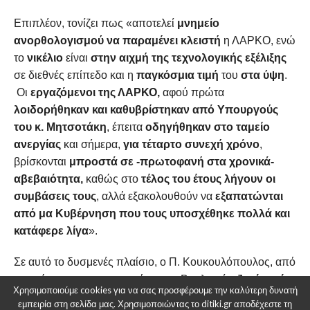
Επιπλέον, τονίζει πως «αποτελεί
μνημείο
ανορθολογισμού να παραμένει κλειστή
η ΛΑΡΚΟ, ενώ
το
νικέλιο
είναι
στην αιχμή της τεχνολογικής εξέλιξης
σε διεθνές επίπεδο και η
παγκόσμια τιμή
του
στα ύψη
.
Οι
εργαζόμενοι της ΛΑΡΚΟ,
αφού πρώτα
λοιδορήθηκαν και καθυβρίστηκαν από Υπουργούς
του κ. Μητσοτάκη
, έπειτα
οδηγήθηκαν στο ταμείο
ανεργίας
και σήμερα,
για τέταρτο συνεχή χρόνο
,
βρίσκονται
μπροστά σε -πρωτοφανή στα χρονικά-
αβεβαιότητα,
καθώς στο
τέλος του έτους λήγουν οι
συμβάσεις τους
, αλλά εξακολουθούν να
εξαπατώνται
από μα Κυβέρνηση που τους υποσχέθηκε πολλά και
κατάφερε λίγα
».
Σε αυτό το δυσμενές πλαίσιο, ο Π. Κουκουλόπουλος, από
κοινού με τους συνυπογράφοντες Βουλευτές,
ζητά από
Χρησιμοποιούμε cookies για να σας προσφέρουμε την καλύτερη δυνατή
τους συναρμόδιους Υπουργούς να ξεκαθαρίσουν:
εμπειρία στη σελίδα μας. Χρησιμοποιώντας το ditiki.gr αποδέχεστε τη