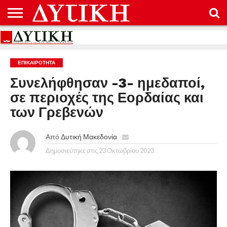
ΑΡΧΙΚΉ
ΕΠΙΚΟΙΝΩΝΊΑ
ΌΡΟΙ
ΠΡΟΣΤΑΣΊΑ
ΧΡΉΣΗΣ
ΠΡΟΣΩΠΙΚΏΝ
ΔΕΔΟΜΈΝΩΝ
ΕΠΙΚΑΙΡΟΤΗΤΑ
Συνελήφθησαν -3- ημεδαποί,
σε περιοχές της Εορδαίας και
των Γρεβενών
Από
Δυτική Μακεδονία
Δημοσιεύτηκε στις
23 Οκτωβρίου 2023