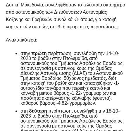
Δυτική Μακεδονία, συνελήφθησαν το τελευταίο οκταήμερο
από αστυνομικούς των Διευθύνσεων Αστυνομίας
Κοζάνης και Γρεβενών συνολικά -3- άτομα, για κατοχή
ναρκωτικών ουσιών, σε -3- διαφορετικές περιπτώσεις.
Αναλυτικότερα:
στην
πρώτη
περίπτωση, συνελήφθη την 14-10-
2023 το βράδυ στην Πτολεμαΐδα, από
αστυνομικούς του Τμήματος Ασφάλειας Εορδαίας,
σε συνεργασία με αστυνομικούς της Ομάδας
Δίκυκλης Αστυνόμευσης (ΔΙ.ΑΣ) του Αστυνομικού
Τμήματος Εορδαίας, 50χρονος ημεδαπός, διότι
στην κατοχή του βρέθηκαν και κατασχέθηκαν -1-
αυτοσχέδιο τσιγάρο που περιείχε καπνό και
κάνναβη μικτού βάρους -1,22- γραμμαρίων και
ποσότητα ακατέργαστης κάνναβης (φούντα),
καθαρού βάρους -4,82- γραμμαρίων,
στη
δεύτερη
περίπτωση, συνελήφθη την 18-10-
2023 το βράδυ στην Πτολεμαΐδα, από
αστυνομικούς του Τμήματος Ασφάλειας Εορδαίας,
σε συνεργασία με αστυνομικούς της Ομάδας
Δίκυκλης Αστυνόμευσης (ΔΙ.ΑΣ) του Αστυνομικού