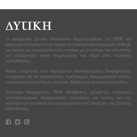
Η εφημερίδα Δυτική Μακεδονία δημιουργήθηκε το 2008 και
γρήγορα εξελίχθηκε στην σημερινή ηλεκτρονική εφημερίδα ditiki.gr
με σκοπό να ενημερώνει τους πολίτες με συνέπεια και αξιοπιστία
ως ανεξάρτητη πηγή ενημέρωσης και πέρα από πολιτικές
πεποιθήσεις.
Άλλες υπηρεσίες που παρέχονται: ολοκληρωμένες διαφημιστικές
υπηρεσίες για τις επιχειρήσεις, σχεδιασμός διαφημιστικού υλικού,
κατασκευή ιστοσελίδων, εκδόσεις βιβλίων και διανομή φυλλαδίων
Έμπειροι διαφημιστές, Web designers, γραφίστες παρέχουν
αποτελεσματικές διαφημιστικές προτάσεις και λύσεις για την
κάλυψη των αναγκών των επιχειρήσεων της περιοχής της Δυτικής
Μακεδονίας.