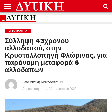
ΑΡΧΙΚΉ
ΕΠΙΚΟΙΝΩΝΊΑ
ΌΡΟΙ
ΠΡΟΣΤΑΣΊΑ
ΧΡΉΣΗΣ
ΠΡΟΣΩΠΙΚΏΝ
ΔΕΔΟΜΈΝΩΝ
ΕΠΙΚΑΙΡΟΤΗΤΑ
Σύλληψη 43χρονου
αλλοδαπού, στην
Κρυσταλλοπηγή Φλώρινας, για
παράνομη μεταφορά 6
αλλοδαπών
Από
Δυτική Μακεδονία
Δημοσιεύτηκε στις
24 Ιανουαρίου 2020