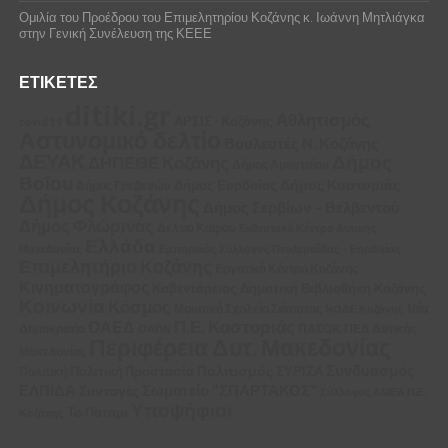
Ομιλία του Προέδρου του Επιμελητηρίου Κοζάνης κ. Ιωάννη Μητλιάγκα
στην Γενική Συνέλευση της ΚΕΕΕ
ΕΤΙΚΈΤΕΣ
ditiki.gr
Αθλητισμός
ΑΡΣΙΣ - Κοζάνης
covid 19
Αστυνομικό δελτίο
Βουλευτές Ν. Κοζάνης
ΔΕΥΑΚ
Δήμος
ΔΗΠΕΘΕ Κοζάνης
Δήμος Αμυνταίου
Βοΐου
Δήμος Καστοριάς
Δήμος Εορδαίας
Δήμος Γρεβενών
Δήμος Κοζάνης
Δήμος Σερβίων – Βελβεντού
Δήμος Φλώρινας
Δελτιο Καιρου
Εκθεσιακό Κέντρο Δυτικής
Ελλάδα
Μακεδονίας
Εμπορικός Σύλλογος Πτολεμαΐδας – Εορδαίας
Επιμελητήριο Κοζάνης
Εργατικό Κέντρο Κοζάνης
Κινηματογράφος
Κοβεντάρειος Δημοτική Βιβλιοθήκη Κοζάνης
Κοινωνία
Κόσμος
Μουσικό Σχολείο Σιάτιστας
Νέα
ΝΟΔΕ Κοζάνης
Π.Ε. Καστοριάς
ΟΑΕΔ
Δημοκρατία
ΠΑΣΟΚ
ΠΕΔ Δυτικής
ΟΑΠΝ
Περιφέρεια Δυτ. Μακεδονίας
Μακεδονίας
Συνδυασμός
Πολιτισμός
ΣΥΡΙΖΑ
Πολιτική
Πολιτική Προστασία
ΕΛΠΙΔΑ
Σωματείο "ΣΠΑΡΤΑΚΟΣ"
Συνταγές
Σύλλογος ΑΜΕΑ Π.Ε.
Υποψήφιοι
Το Ποτάμι
Κοζάνης