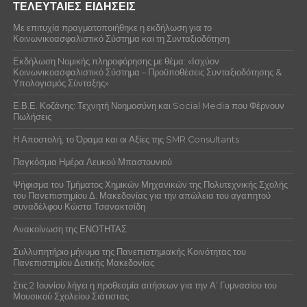
ΤΕΛΕΥΤΑΙΕΣ ΕΙΔΗΣΕΙΣ
Με επιτυχία πραγματοποιήθηκε η εκδήλωση για το
Κοινωνικοασφαλιστικό Σύστημα και τη Συνταξιοδότηση
Εκδήλωση Nομικής πληροφόρησης με θέμα: «Ισχύον
Κοινωνικοασφαλιστικό Σύστημα – Προϋποθέσεις Συνταξιοδότησης &
Υπολογισμός Σύνταξης»
Ε.Β.Ε. Κοζάνης: Τεχνητή Νοημοσύνη και Social Media που Φέρνουν
Πωλήσεις
Η Αποστολή, το Όραμα και οι Αξίες της SMR Consultants
Παγκόσμια Ημέρα Λευκού Μπαστουνιού
Ψήφισμα του Τμήματος Χημικών Μηχανικών της Πολυτεχνικής Σχολής
του Πανεπιστημίου Δ. Μακεδονίας για την απώλεια του αγαπητού
συναδέλφου Κώστα Τσανακτσίδη
Ανακοίνωση της ΕΝΟΤΗΤΑΣ
Συλλυπητήριο μήνυμα της Πανεπιστημιακής Κοινότητας του
Πανεπιστημίου Δυτικής Μακεδονίας
Στις 2 Ιουνίου λήγει η προθεσμία αιτήσεων για την Α’ Γυμνασίου του
Μουσικού Σχολείου Σιάτιστας