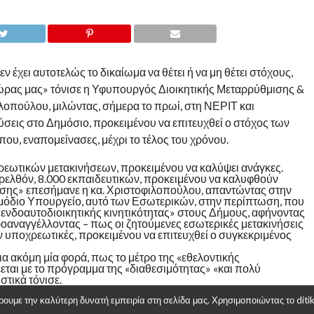
 έχει αυτοτελώς το δικαίωμα να θέτει ή να μη θέτει στόχους,
 Χώρας μας» τόνισε η Υφυπουργός Διοικητικής Μεταρρύθμισης &
οπούλου, μιλώντας, σήμερα το πρωί, στη ΝΕΡΙΤ και
σεις στο Δημόσιο, προκειμένου να επιτευχθεί ο στόχος των
που, εναπομείνασες, μέχρι το τέλος του χρόνου.
χρεωτικών μετακινήσεων, προκειμένου να καλύψει ανάγκες.
ρελθόν, 8.000 εκπαιδευτικών, προκειμένου να καλυφθούν
υσης» επεσήμανε η κα. Χριστοφιλοπούλου, απαντώντας στην
αρμόδιο Υπουργείο, αυτό των Εσωτερικών, στην περίπτωση, που
 ενδοαυτοδιοικητικής κινητικότητας» στους Δήμους, αφήνοντας
προαναγγέλλοντας – πως οι ζητούμενες εσωτερικές μετακινήσεις
 υποχρεωτικές, προκειμένου να επιτευχθεί ο συγκεκριμένος
α ακόμη μία φορά, πως το μέτρο της «εθελοντικής
εται με το πρόγραμμα της «διαθεσιμότητας» «και πολύ
τικά τόνισε.
υμε την καλύτερη δυνατή εμπειρία στη σελίδα μας. Χρησιμοποιώντας το ditiki