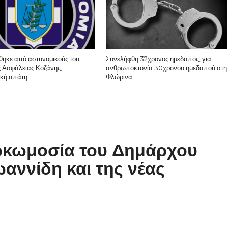
θηκε από αστυνομικούς του
Συνελήφθη 32χρονος ημεδαπός, για
 Ασφάλειας Κοζάνης,
ανθρωποκτονία 30χρονου ημεδαπού στη
ική απάτη
Φλώρινα
ορκωμοσία του Δημάρχου
αννίδη και της νέας