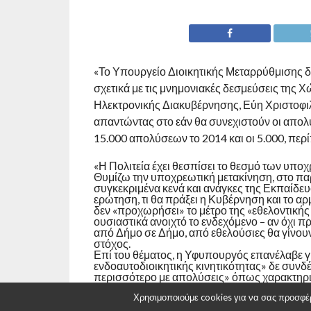
«Το Υπουργείο Διοικητικής Μεταρρύθμισης δεν
σχετικά με τις μνημονιακές δεσμεύσεις της
Ηλεκτρονικής Διακυβέρνησης, Εύη Χριστοφιλ
απαντώντας στο εάν θα συνεχιστούν οι απολύ
15.000 απολύσεων το 2014 και οι 5.000, περί
«Η Πολιτεία έχει θεσπίσει το θεσμό των υπο
Θυμίζω την υποχρεωτική μετακίνηση, στο πα
συγκεκριμένα κενά και ανάγκες της Εκπαίδε
ερώτηση, τι θα πράξει η Κυβέρνηση και το 
δεν «προχωρήσει» το μέτρο της «εθελοντικής
ουσιαστικά ανοιχτό το ενδεχόμενο – αν όχι 
από Δήμο σε Δήμο, από εθελούσιες θα γίνουν
στόχος.
Επί του θέματος, η Υφυπουργός επανέλαβε γι
ενδοαυτοδιοικητικής κινητικότητας» δε συνδέ
περισσότερο με απολύσεις» όπως χαρακτηρισ
Πηγή: http://www.epoli.gr/
Χρησιμοποιούμε cookies για να σας προσφέρο
RELATED ITEMS: