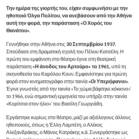
Την ημέρα της γιορτής του, είχαν συμφωνήσει με την
ηθοποιό Όλγα Πολίτου, να ανεβάσουν από την Αθήνα
αυτή την φορά, την παράσταση «Ο Χορός του
Θανάτου».
Γεννήθηκε στην Αθήνα στις
30 Σεπτεμβρίου 1937.
Σπούδασε στη δραματική σχολή του Πέλου Κατσέλη. Η
πρώτη του εμφάνιση στο θέατρο έγινε στη θεατρική
παράσταση
«Η άνοδος του Αρτούρο» το 1961,
υπό τη
σκηνοθεσία του Καρόλου Κουν. Εμφανίστηκε για πρώτη
φορά στον κινηματογράφο στην ταινία
«Οι Υπερήφανοι».
Έγινε γνωστός από την ταινία «Το χώμα βάφτηκε κόκκινο»‘
το 1966, ενώ σημαντική ερμηνεία του υπήρξε στην ταινία
«Κορίτσια στον ήλιο»‘ του Βασίλη Γεωργιάδη.
Εργάστηκε κυρίως στο θέατρο, μαζί με αξιόλογους άλλους
ηθοποιούς, όπως η Έλλη Λαμπέτη, ο Αλέκος
Αλεξανδράκης, ο Μάνος Κατράκης κ.ά. Συνεργάστηκε ως