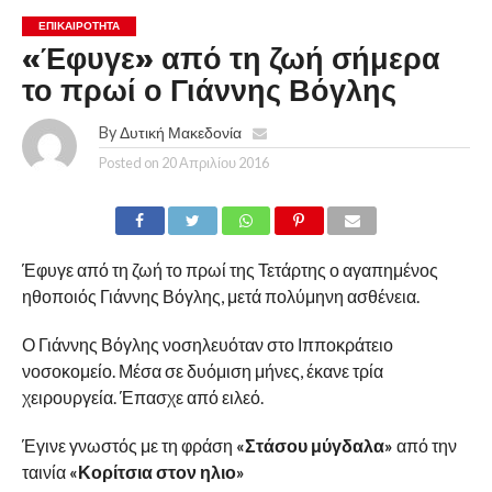
ΕΠΙΚΑΙΡΟΤΗΤΑ
«Έφυγε» από τη ζωή σήμερα
το πρωί ο Γιάννης Βόγλης
By
Δυτική Μακεδονία
Posted on
20 Απριλίου 2016
Έφυγε από τη ζωή το πρωί της Τετάρτης ο αγαπημένος
ηθοποιός Γιάννης Βόγλης, μετά πολύμηνη ασθένεια.
Ο Γιάννης Βόγλης νοσηλευόταν στο Ιπποκράτειο
νοσοκομείο. Μέσα σε δυόμιση μήνες, έκανε τρία
χειρουργεία. Έπασχε από ειλεό.
Έγινε γνωστός με τη φράση
«Στάσου μύγδαλα»
από την
ταινία
«Κορίτσια στον ηλιο»