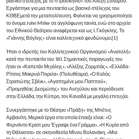
βασικό στέλεχος με το «Προσκήνιο» του Αλέξη Σολομού.
Εργάστηκε για μια πενταετία ως βασικό στέλεχος του
ΚΘΒΕμετά την μεταπολίτευση. Φαίνεται να χρησιμοποίησε
το όνομα John Miller σε αγγλόφωνη ταινία, ενώ στο αρχείο
του Εθνικού Θεάτρου αναφέρεται και ως Ι. Γκόγκλης. Το
«Γιάννης Βόγλης» είναι καλλιτεχνικό ψευδώνυμο.[1]
Ήταν ο ιδρυτής του Καλλιτεχνικού Οργανισμού «Ανατολή»
κατά την πενταετία του ’80. Σημαντικές παραγωγές του
ήταν οι «Καπετάν Μιχάλης», «Αλέξης Ζορμπάς», «Ελλάδα-
Ρίτσος Μακρυά Πορεία» (Πολυθέαμα), «Ο Καλός
Στρατιώτης Σβέικ», «Αγαπημένε μου Παππού»,
«Προμηθέας Δεσμώτης» του Αισχύλου και περιόδευσε
στην Ελλάδα, την Κύπρο, τον Καναδά με μεγάλη επιτυχία.
Συνεργάστηκε με το Θέατρο «Πράξη» της Μπέτυς
Αρβανίτη. Μερικά έργα στα οποία έπαιξε είναι: «Ο
Φερνάντο Κραπ μου Έγραψε ένα Γράμμα», «Η Κυρία από
τη Θάλασσα» σε σκηνοθεσία Μίνου Βολανάκη, «Μια