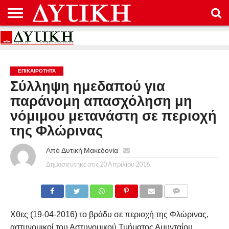
ΑΡΧΙΚΉ
ΕΠΙΚΟΙΝΩΝΊΑ
ΌΡΟΙ
ΠΡΟΣΤΑΣΊΑ
ΧΡΉΣΗΣ
ΠΡΟΣΩΠΙΚΏΝ
ΔΕΔΟΜΈΝΩΝ
ΕΠΙΚΑΙΡΟΤΗΤΑ
Σύλληψη ημεδαπού για
παράνομη απασχόληση μη
νόμιμου μετανάστη σε περιοχή
της Φλώρινας
Από
Δυτική Μακεδονία
Δημοσιεύτηκε στις
20 Απριλίου 2016
COMMENTS
Χθες (19-04-2016) το βράδυ σε περιοχή της Φλώρινας,
αστυνομικοί του Αστυνομικού Τμήματος Αμυνταίου