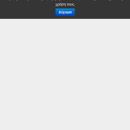
χρήση τους.
Οι υπερήφανοι (1962) …. Λιάκος Μπουρνόβας
Δέχομαι
Η παγίδα (1962)
Πετώντας με τον άνεμο (1963) … Κώστας
Σταυραετοί (1963)
Ο κράχτης (1964) …. Κώστας
Επιτάφιος για εχρούς και φίλους (1965) …. Ιβάνοφ
Βρώμικη πόλις (1965) ….. Μικές Λιάσκης
Καταιγίδα (1965) …. Αλέξης Μικελής
Κατηγορώ τους ανθρώπους (1965) …. Σταύρος Ρούσος
Το φυλαχτό της μάνας (1965) …. Στέλιος Παπαγεωργίου