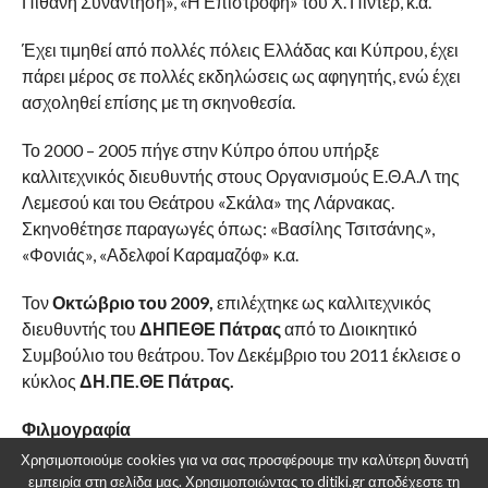
Πιθανή Συνάντηση», «Η Επιστροφή» του Χ. Πίντερ, κ.α.
Έχει τιμηθεί από πολλές πόλεις Ελλάδας και Κύπρου, έχει
πάρει μέρος σε πολλές εκδηλώσεις ως αφηγητής, ενώ έχει
ασχοληθεί επίσης με τη σκηνοθεσία.
Το 2000 – 2005 πήγε στην Κύπρο όπου υπήρξε
καλλιτεχνικός διευθυντής στους Οργανισμούς Ε.Θ.Α.Λ της
Λεμεσού και του Θεάτρου «Σκάλα» της Λάρνακας.
Σκηνοθέτησε παραγωγές όπως: «Βασίλης Τσιτσάνης»,
«Φονιάς», «Αδελφοί Καραμαζόφ» κ.α.
Τον
Οκτώβριο του 2009,
επιλέχτηκε ως καλλιτεχνικός
διευθυντής του
ΔΗΠΕΘΕ Πάτρας
από το Διοικητικό
Συμβούλιο του θεάτρου. Τον Δεκέμβριο του 2011 έκλεισε ο
κύκλος
ΔΗ.ΠΕ.ΘΕ Πάτρας.
Φιλμογραφία
Χρησιμοποιούμε cookies για να σας προσφέρουμε την καλύτερη δυνατή
Ερόικα (1960)
εμπειρία στη σελίδα μας. Χρησιμοποιώντας το ditiki.gr αποδέχεστε τη