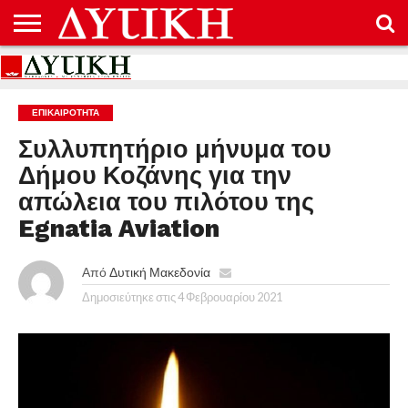
ΑΡΧΙΚΉ
ΕΠΙΚΟΙΝΩΝΊΑ
ΌΡΟΙ
ΠΡΟΣΤΑΣΊΑ
ΧΡΉΣΗΣ
ΠΡΟΣΩΠΙΚΏΝ
ΔΕΔΟΜΈΝΩΝ
ΕΠΙΚΑΙΡΟΤΗΤΑ
Συλλυπητήριο μήνυμα του
Δήμου Κοζάνης για την
απώλεια του πιλότου της
Egnatia Aviation
Από
Δυτική Μακεδονία
Δημοσιεύτηκε στις
4 Φεβρουαρίου 2021