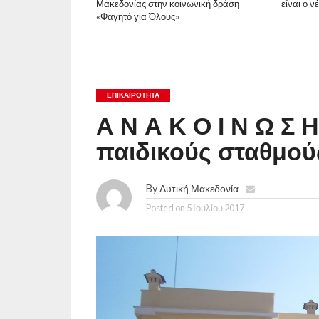
Μακεδονίας στην κοινωνική δράση
είναι ο 
«Φαγητό για Όλους»
ΕΠΙΚΑΙΡΟΤΗΤΑ
Α Ν Α Κ Ο Ι Ν Ω Σ 
παιδικούς σταθμού
By
Δυτική Μακεδονία
Posted on
5 Ιουλίου 2017