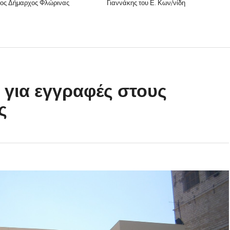
νέος Δήμαρχος Φλώρινας
Γιαννάκης του Ε. Κων/νίδη
Η για εγγραφές στους
ς