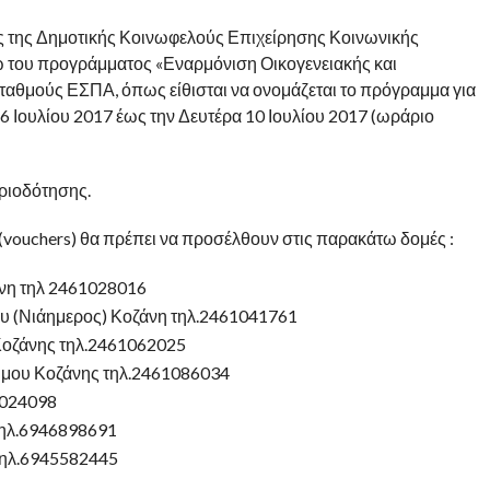
ές της Δημοτικής Κοινωφελούς Επιχείρησης Κοινωνικής
 του προγράμματος «Εναρμόνιση Οικογενειακής και
ταθμούς ΕΣΠΑ, όπως είθισται να ονομάζεται το πρόγραμμα για
 6 Ιουλίου 2017 έως την Δευτέρα 10 Ιουλίου 2017 (ωράριο
ριοδότησης.
(vouchers) θα πρέπει να προσέλθουν στις παρακάτω δομές :
άνη τηλ 2461028016
υ (Νιάημερος) Κοζάνη τηλ.2461041761
Κοζάνης τηλ.2461062025
ήμου Κοζάνης τηλ.2461086034
1024098
ηλ.6946898691
ηλ.6945582445