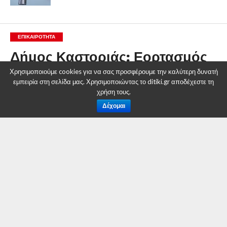
ΕΠΙΚΑΙΡΟΤΗΤΑ
Δήμος Καστοριάς: Εορτασμός
της Επετείου του «ΟΧΙ» στην
Χρησιμοποιούμε cookies για να σας προσφέρουμε την καλύτερη δυνατή
εμπειρία στη σελίδα μας. Χρησιμοποιώντας το ditiki.gr αποδέχεστε τη
Κορυτσά της Αλβανίας
χρήση τους.
Δέχομαι
By
Δυτική Μακεδονία
Posted on
30 Οκτωβρίου 2017