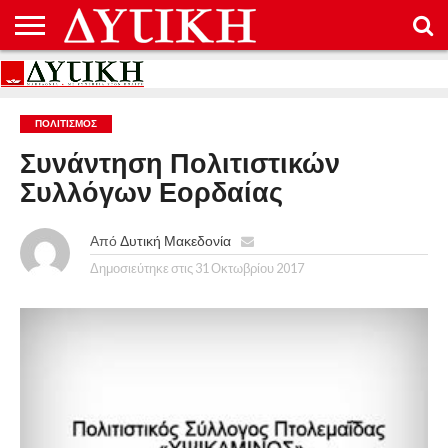
ΑΡΧΙΚΉ
ΕΠΙΚΟΙΝΩΝΊΑ
ΌΡΟΙ
ΠΡΟΣΤΑΣΊΑ
ΧΡΉΣΗΣ
ΠΡΟΣΩΠΙΚΏΝ
ΔΕΔΟΜΈΝΩΝ
ΠΟΛΙΤΙΣΜΌΣ
Συνάντηση Πολιτιστικών
Συλλόγων Εορδαίας
Από
Δυτική Μακεδονία
Δημοσιεύτηκε στις
31 Οκτωβρίου 2017