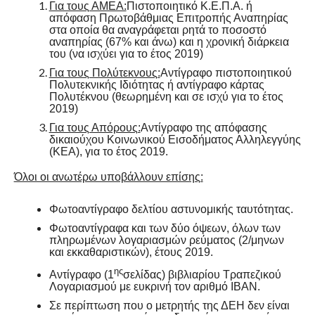
Για τους ΑΜΕΑ:
Πιστοποιητικό Κ.Ε.Π.Α. ή
απόφαση Πρωτοβάθμιας Επιτροπής Αναπηρίας
στα οποία θα αναγράφεται ρητά το ποσοστό
αναπηρίας (67% και άνω) και η χρονική διάρκεια
του (να ισχύει για το έτος 2019)
Για τους Πολύτεκνους:
Αντίγραφο πιστοποιητικού
Πολυτεκνικής Ιδιότητας ή αντίγραφο κάρτας
Πολυτέκνου (θεωρημένη και σε ισχύ για το έτος
2019)
Για τους Απόρους:
Αντίγραφο της απόφασης
δικαιούχου Κοινωνικού Εισοδήματος Αλληλεγγύης
(ΚΕΑ), για το έτος 2019.
Όλοι οι ανωτέρω υποβάλλουν επίσης:
Φωτοαντίγραφο δελτίου αστυνομικής ταυτότητας.
Φωτοαντίγραφα και των δύο όψεων, όλων των
πληρωμένων λογαριασμών ρεύματος (2/μηνων
και εκκαθαριστικών), έτους 2019.
ης
Αντίγραφο (1
σελίδας) βιβλιαρίου Τραπεζικού
Λογαριασμού με ευκρινή τον αριθμό ΙΒΑΝ.
Σε περίπτωση που ο μετρητής της ΔΕΗ δεν είναι