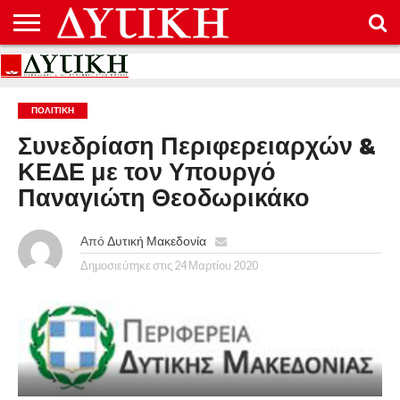
ΑΡΧΙΚΉ
ΕΠΙΚΟΙΝΩΝΊΑ
ΌΡΟΙ
ΠΡΟΣΤΑΣΊΑ
ΧΡΉΣΗΣ
ΠΡΟΣΩΠΙΚΏΝ
ΔΕΔΟΜΈΝΩΝ
ΠΟΛΙΤΙΚΉ
Συνεδρίαση Περιφερειαρχών &
ΚΕΔΕ με τον Υπουργό
Παναγιώτη Θεοδωρικάκο
Από
Δυτική Μακεδονία
Δημοσιεύτηκε στις
24 Μαρτίου 2020