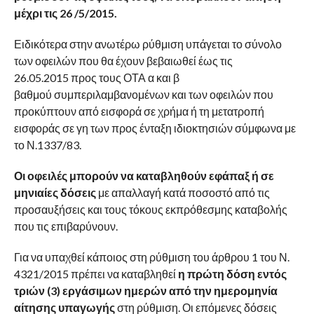
μέχρι τις 26 /5/2015.
Ειδικότερα στην ανωτέρω ρύθμιση υπάγεται το σύνολο
των οφειλών που θα έχουν βεβαιωθεί έως τις
26.05.2015 προς τους ΟΤΑ α και β
βαθμού συμπεριλαμβανομένων και των οφειλών που
προκύπτουν από εισφορά σε χρήμα ή τη μετατροπή
εισφοράς σε γη των προς ένταξη ιδιοκτησιών σύμφωνα με
το Ν.1337/83.
Οι οφειλές μπορούν να καταβληθούν εφάπαξ ή σε
μηνιαίες δόσεις
με απαλλαγή κατά ποσοστό από τις
προσαυξήσεις και τους τόκους εκπρόθεσμης καταβολής
που τις επιβαρύνουν.
Για να υπαχθεί κάποιος στη ρύθμιση του άρθρου 1 του Ν.
4321/2015 πρέπει να καταβληθεί
η πρώτη δόση εντός
τριών (3) εργάσιμων ημερών από την ημερομηνία
αίτησης υπαγωγής
στη ρύθμιση. Οι επόμενες δόσεις