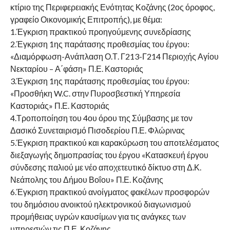
κτίριο της Περιφερειακής Ενότητας Κοζάνης (2ος όροφος,
γραφείο Οικονομικής Επιτροπής), με θέμα:
1.Έγκριση πρακτικού προηγούμενης συνεδρίασης
2.Έγκριση 1ης παράτασης προθεσμίας του έργου:
«Διαμόρφωση-Ανάπλαση Ο.Τ. Γ213-Γ214 Περιοχής Αγίου
Νεκταρίου – Α΄φάση» Π.Ε. Καστοριάς
3.Έγκριση 1ης παράτασης προθεσμίας του έργου:
«Προσθήκη W.C. στην Πυροσβεστική Υπηρεσία
Καστοριάς» Π.Ε. Καστοριάς
4.Τροποποίηση του 4ου όρου της Σύμβασης με τον
Δασικό Συνεταιρισμό Πισοδερίου Π.Ε. Φλώρινας
5.Έγκριση πρακτικού και καρακύρωση του αποτελέσματος
διεξαγωγής δημοπρασίας του έργου «Κατασκευή έργου
σύνδεσης παλιού με νέο αποχετευτικό δίκτυο στη Δ.Κ.
Νεάπολης του Δήμου Βοΐου» Π.Ε. Κοζάνης
6.Έγκριση πρακτικού ανοίγματος φακέλων προσφορών
του δημόσιου ανοικτού ηλεκτρονικού διαγωνισμού
προμήθειας υγρών καυσίμων για τις ανάγκες των
υπηρεσιών τις Π.Ε. Κοζάνης