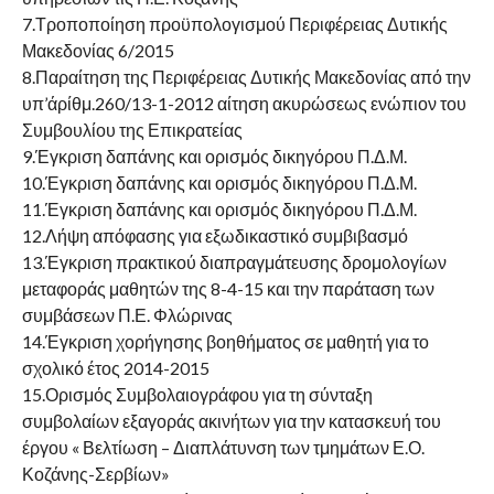
7.Τροποποίηση προϋπολογισμού Περιφέρειας Δυτικής
Μακεδονίας 6/2015
8.Παραίτηση της Περιφέρειας Δυτικής Μακεδονίας από την
υπ’άρίθμ.260/13-1-2012 αίτηση ακυρώσεως ενώπιον του
Συμβουλίου της Επικρατείας
9.Έγκριση δαπάνης και ορισμός δικηγόρου Π.Δ.Μ.
10.Έγκριση δαπάνης και ορισμός δικηγόρου Π.Δ.Μ.
11.Έγκριση δαπάνης και ορισμός δικηγόρου Π.Δ.Μ.
12.Λήψη απόφασης για εξωδικαστικό συμβιβασμό
13.Έγκριση πρακτικού διαπραγμάτευσης δρομολογίων
μεταφοράς μαθητών της 8-4-15 και την παράταση των
συμβάσεων Π.Ε. Φλώρινας
14.Έγκριση χορήγησης βοηθήματος σε μαθητή για το
σχολικό έτος 2014-2015
15.Ορισμός Συμβολαιογράφου για τη σύνταξη
συμβολαίων εξαγοράς ακινήτων για την κατασκευή του
έργου « Βελτίωση – Διαπλάτυνση των τμημάτων Ε.Ο.
Κοζάνης-Σερβίων»