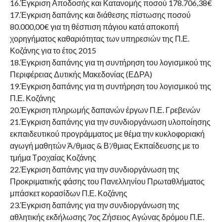
16.Έγκριση Αποδοσής και Κατανομής ποσού 178.706,38€
17.Έγκριση δαπάνης και διάθεσης πίστωσης ποσού
80.000,00€ για τη θέσπιση πάγιου κατά αποκοπή
χορηγήματος καθαριότητας των υπηρεσιών της Π.Ε.
Κοζάνης για το έτος 2015
18.Έγκριση δαπάνης για τη συντήρηση του λογισμικού της
Περιφέρειας Δυτικής Μακεδονίας (ΕΔΡΑ)
19.Έγκριση δαπάνης για τη συντήρηση του λογισμικού της
Π.Ε. Κοζάνης
20.Έγκριση πληρωμής δαπανών έργων Π.Ε. Γρεβενών
21.Έγκριση δαπάνης για την συνδιοργάνωση υλοποίησης
εκπαιδευτικού προγράμματος με θέμα την κυκλοφοριακή
αγωγή μαθητών Ά/θμιας & Β’/θμιας Εκπαίδευσης με το
τμήμα Τροχαίας Κοζάνης
22.Έγκριση δαπάνης για την συνδιοργάνωση της
Προκριματικής φάσης του Πανελληνίου Πρωταθλήματος
μπάσκετ κορασίδων Π.Ε. Κοζάνης
23.Έγκριση δαπάνης για την συνδιοργάνωση της
αθλητικής εκδήλωσης 7ος Ζήσειος Αγώνας δρόμου Π.Ε.