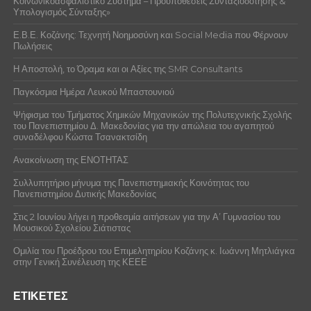
Κοινωνικοασφαλιστικό Σύστημα – Προϋποθέσεις Συνταξιοδότησης &
Υπολογισμός Σύνταξης»
Ε.Β.Ε. Κοζάνης: Τεχνητή Νοημοσύνη και Social Media που Φέρνουν
Πωλήσεις
Η Αποστολή, το Όραμα και οι Αξίες της SMR Consultants
Παγκόσμια Ημέρα Λευκού Μπαστουνιού
Ψήφισμα του Τμήματος Χημικών Μηχανικών της Πολυτεχνικής Σχολής
του Πανεπιστημίου Δ. Μακεδονίας για την απώλεια του αγαπητού
συναδέλφου Κώστα Τσανακτσίδη
Ανακοίνωση της ΕΝΟΤΗΤΑΣ
Συλλυπητήριο μήνυμα της Πανεπιστημιακής Κοινότητας του
Πανεπιστημίου Δυτικής Μακεδονίας
Στις 2 Ιουνίου λήγει η προθεσμία αιτήσεων για την Α’ Γυμνασίου του
Μουσικού Σχολείου Σιάτιστας
Ομιλία του Προέδρου του Επιμελητηρίου Κοζάνης κ. Ιωάννη Μητλιάγκα
στην Γενική Συνέλευση της ΚΕΕΕ
ΕΤΙΚΈΤΕΣ