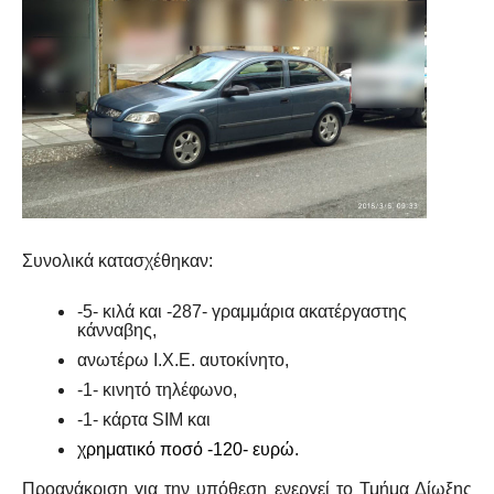
Συνολικά κατασχέθηκαν:
-5- κιλά και -287- γραμμάρια ακατέργαστης
κάνναβης,
ανωτέρω Ι.Χ.Ε. αυτοκίνητο,
-1- κινητό τηλέφωνο,
-1- κάρτα
SIM
και
χρηματικό ποσό -120- ευρώ.
Προανάκριση για την υπόθεση ενεργεί το Τμήμα Δίωξης