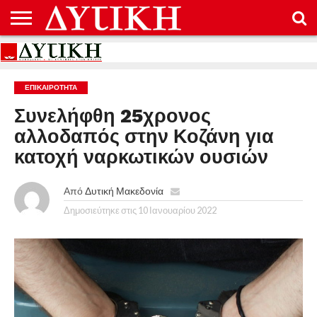
ΑΡΧΙΚΉ
ΕΠΙΚΟΙΝΩΝΊΑ
ΌΡΟΙ
ΠΡΟΣΤΑΣΊΑ
ΧΡΉΣΗΣ
ΠΡΟΣΩΠΙΚΏΝ
ΔΕΔΟΜΈΝΩΝ
ΕΠΙΚΑΙΡΟΤΗΤΑ
Συνελήφθη 25χρονος
αλλοδαπός στην Κοζάνη για
κατοχή ναρκωτικών ουσιών
Από
Δυτική Μακεδονία
Δημοσιεύτηκε στις
10 Ιανουαρίου 2022