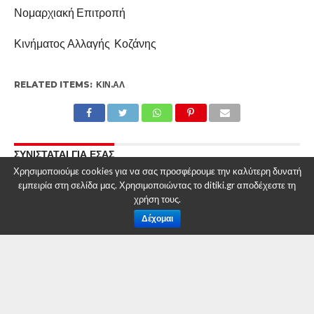
Νομαρχιακή Επιτροπή
Κινήματος Αλλαγής Κοζάνης
RELATED ITEMS:
ΚΙΝ.ΑΛ
ΣΥΝΙΣΤΑΤΑΙ ΓΙΑ ΕΣΑΣ
Χρησιμοποιούμε cookies για να σας προσφέρουμε την καλύτερη δυνατή
Η Φώφη Γεννηματά πέθανε στον Ευαγγελισμό
εμπειρία στη σελίδα μας. Χρησιμοποιώντας το ditiki.gr αποδέχεστε τη
χρήση τους.
Δέχομαι
ΚΙΝ.ΑΛ.: ΠΡΟΣΚΛΗΣΗ