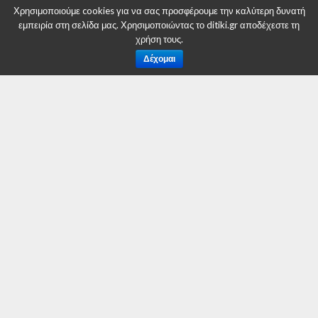
Γραφείο Τύπου
Χρησιμοποιούμε cookies για να σας προσφέρουμε την καλύτερη δυνατή
εμπειρία στη σελίδα μας. Χρησιμοποιώντας το ditiki.gr αποδέχεστε τη
χρήση τους.
RELATED ITEMS:
DITIKI.GR
,
ΠΕΡΙΦΈΡΕΙΑ ΔΥΤ. ΜΑΚΕΔΟΝΊΑΣ
,
ΣΥΝΔΥΑΣΜΌΣ ΕΛΠΙΔΑ
Δέχομαι
ΣΥΝΙΣΤΑΤΑΙ ΓΙΑ ΕΣΑΣ
Ορισμός Αναπληρωτή Περιφερειάρχη στην
Περιφέρεια Δυτικής Μακεδονίας
Ορισμός Αντιπεριφερειάρχη στην Περιφέρεια
Δυτικής Μακεδονίας
Υπογραφή συμβάσεων για τον αποχιονισμό