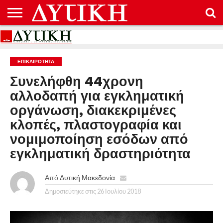
ΑΡΧΙΚΉ
ΕΠΙΚΟΙΝΩΝΊΑ
ΌΡΟΙ
ΠΡΟΣΤΑΣΊΑ
ΧΡΉΣΗΣ
ΠΡΟΣΩΠΙΚΏΝ
ΔΕΔΟΜΈΝΩΝ
ΕΠΙΚΑΙΡΟΤΗΤΑ
Συνελήφθη 44χρονη
αλλοδαπή για εγκληματική
οργάνωση, διακεκριμένες
κλοπές, πλαστογραφία και
νομιμοποίηση εσόδων από
εγκληματική δραστηριότητα
Από
Δυτική Μακεδονία
Δημοσιεύτηκε στις
26 Ιουλίου 2018